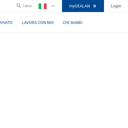
myGEALAN
Login
Cerca
IT
RIVATO
LAVORA CON NOI
CHI SIAMO