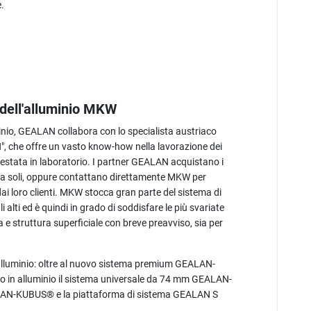
.
 dell'alluminio MKW
io, GEALAN collabora con lo specialista austriaco
, che offre un vasto know-how nella lavorazione dei
testata in laboratorio. I partner GEALAN acquistano i
no da soli, oppure contattano direttamente MKW per
dai loro clienti. MKW stocca gran parte del sistema di
i alti ed è quindi in grado di soddisfare le più svariate
za e struttura superficiale con breve preavviso, sia per
lluminio: oltre al nuovo sistema premium GEALAN-
o in alluminio il sistema universale da 74 mm GEALAN-
ALAN-KUBUS® e la piattaforma di sistema GEALAN S