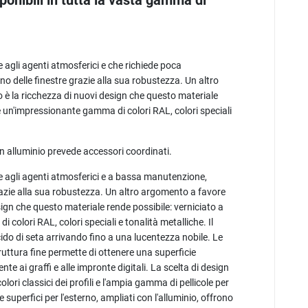
ponibili in tutta la vasta gamma di
e agli agenti atmosferici e che richiede poca
rno delle finestre grazie alla sua robustezza. Un altro
o è la ricchezza di nuovi design che questo materiale
re un'impressionante gamma di colori RAL, colori speciali
n alluminio prevede accessori coordinati.
te agli agenti atmosferici e a bassa manutenzione,
 grazie alla sua robustezza. Un altro argomento a favore
esign che questo materiale rende possibile: verniciato a
colori RAL, colori speciali e tonalità metalliche. Il
cido di seta arrivando fino a una lucentezza nobile. Le
struttura fine permette di ottenere una superficie
e ai graffi e alle impronte digitali. La scelta di design
 colori classici dei profili e l'ampia gamma di pellicole per
lle superfici per l'esterno, ampliati con l'alluminio, offrono