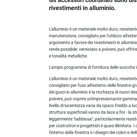
Gli accessori coordinati sono dis
rivestimenti in alluminio.
L'alluminio è un materiale molto duro, resistent
manutenzione, consigliato per l'utilizzo all'este
argomento a favore dei rivestimenti in allumini
rende possibile: verniciato a polvere, può offri
e tonalità metalliche.
L'ampio programma di fornitura delle scocche i
L'alluminio è un materiale molto duro, resisten
consigliato per l'uso all'esterno delle finestre
dei gusci in alluminio è la ricchezza di nuovi d
polvere, può coprire un'impressionante gamma di 
livello di lucentezza varia da opaco freddo a lu
strutture superficiali vanno da lisce a fini - la 
leggermente "sabbiosa", particolarmente resistent
per costruttori e progettisti è quasi illimitata. I
l'interno della finestra e i disegni dei colori e de