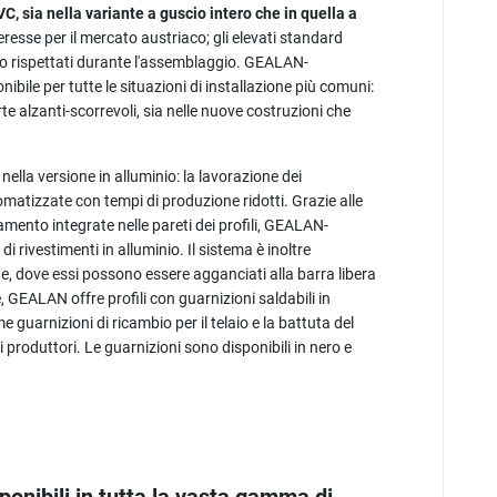
C, sia nella variante a guscio intero che in quella a
eresse per il mercato austriaco; gli elevati standard
 rispettati durante l'assemblaggio. GEALAN-
bile per tutte le situazioni di installazione più comuni:
rte alzanti-scorrevoli, sia nelle nuove costruzioni che
la versione in alluminio: la lavorazione dei
omatizzate con tempi di produzione ridotti. Grazie alle
itamento integrate nelle pareti dei profili, GEALAN-
di rivestimenti in alluminio. Il sistema è inoltre
e, dove essi possono essere agganciati alla barra libera
e, GEALAN offre profili con guarnizioni saldabili in
e guarnizioni di ricambio per il telaio e la battuta del
produttori. Le guarnizioni sono disponibili in nero e