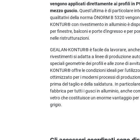
vengono applicati direttamente ai profili in PV
mezzo guscio.
Quest'ultima è di particolare int
qualitativi della norma ÖNORM B 5320 vengono
KONTUR® con rivestimento in alluminio è disponi
per finestre, balconi e porte d'ingresso e per po
nelle ristrutturazioni.
GEALAN-KONTUR® è facile da lavorare, anche nel
rivestimenti si adatta a linee di produzione aut
speciali geometrie dei profili e alle zone di avv
KONTUR® offre le condizioni ideali per l'utilizzo 
ottimizzato per i moderni processi di produzion
prima del taglio e della saldatura. In particolar
fabbrica per tutti i gusci in alluminio, anche com
vetro che costituisce un enorme vantaggio per i 
grigio.