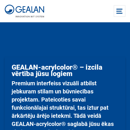
GEALAN-acrylcolor® – izcila
vērtība jūsu logiem
Premium interfeiss vizuāli atbilst
jebkuram stilam un būvniecības
projektam. Pateicoties savai
funkcionālajai struktūrai, tas iztur pat
ārkārtēju ārējo ietekmi. Tādā veidā
GEALAN-acrylcolor® saglabā jūsu ēkas