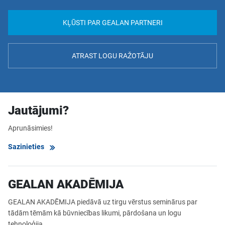
KĻŪSTI PAR GEALAN PARTNERI
ATRAST LOGU RAŽOTĀJU
Jautājumi?
Aprunāsimies!
Sazinieties
GEALAN AKADĒMIJA
GEALAN AKADĒMIJA piedāvā uz tirgu vērstus seminārus par
tādām tēmām kā būvniecības likumi, pārdošana un logu
tehnoloģija.