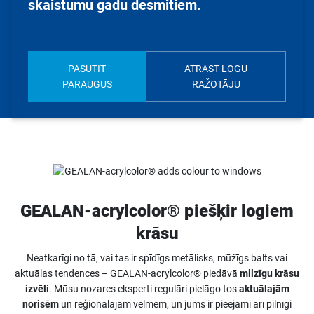
skaistumu gadu desmitiem.
PASŪTĪT
ATRAST LOGU
PARAUGUS
RAŽOTĀJU
GEALAN-acrylcolor® piešķir logiem
krāsu
Neatkarīgi no tā, vai tas ir spīdīgs metālisks, mūžīgs balts vai
aktuālas tendences – GEALAN-acrylcolor® piedāvā
milzīgu krāsu
izvēli
. Mūsu nozares eksperti regulāri pielāgo tos
aktuālajām
norisēm
un reģionālajām vēlmēm, un jums ir pieejami arī pilnīgi