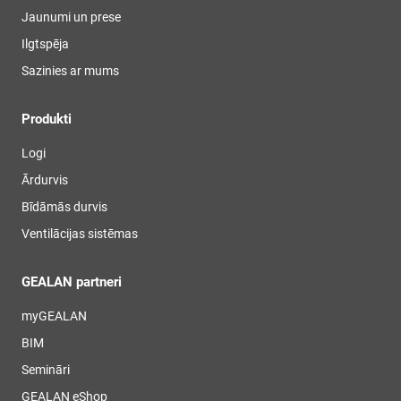
Jaunumi un prese
Ilgtspēja
Sazinies ar mums
Produkti
Logi
Ārdurvis
Bīdāmās durvis
Ventilācijas sistēmas
GEALAN partneri
myGEALAN
BIM
Semināri
GEALAN eShop