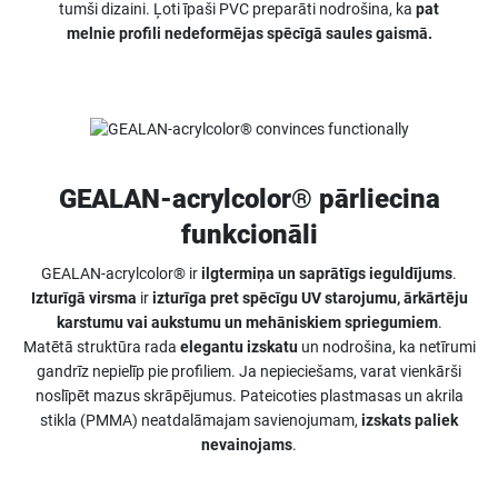
tumši dizaini. Ļoti īpaši PVC preparāti nodrošina, ka
pat
melnie profili nedeformējas spēcīgā saules gaismā.
GEALAN-acrylcolor® pārliecina
funkcionāli
GEALAN-acrylcolor® ir
ilgtermiņa un saprātīgs ieguldījums
.
Izturīgā virsma
ir
izturīga pret spēcīgu UV starojumu, ārkārtēju
karstumu vai aukstumu un mehāniskiem spriegumiem
.
Matētā struktūra rada
elegantu izskatu
un nodrošina, ka netīrumi
gandrīz nepielīp pie profiliem. Ja nepieciešams, varat vienkārši
noslīpēt mazus skrāpējumus. Pateicoties plastmasas un akrila
stikla (PMMA) neatdalāmajam savienojumam,
izskats paliek
nevainojams
.