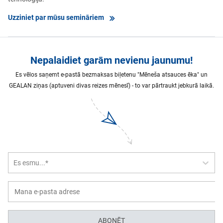
Uzziniet par mūsu semināriem
Nepalaidiet garām nevienu jaunumu!
Es vēlos saņemt e-pastā bezmaksas biļetenu "Mēneša atsauces ēka" un
GEALAN ziņas (aptuveni divas reizes mēnesī) - to var pārtraukt jebkurā laikā.
Es esmu...*
ABONĒT