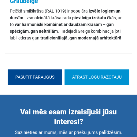
Graubeige
Pelēkā smilškrāsa (RAL 1019) ir populāra
izvēle logiem un
durvīm
. Izsmalcinātā krāsa rada
pievilcīgu izskatu
ēkās, un
to
var harmoniski kombinēt ar daudzām krāsām – gan
spēcīgām, gan neitrālām
. Tādējādi Greige kombinācija ļoti
labi iederas gan
tradicionālajā, gan modernajā arhitektūrā
.
PASŪTĪT PARAUGUS
ATRAST LOGU RAŽOTĀJU
Vai mēs esam izraisījuši jūsu
interesi?
Sazinieties ar mums, mēs ar prieku jums palīdzēsim.