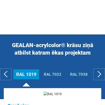
GEALAN-acrylcolor® krāsu ziņā
atbilst katram ēkas projektam
RAL 1019
RAL 7022
RAL 7038
RAL 