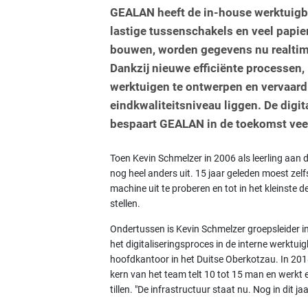
GEALAN heeft de in-house werktuigb
lastige tussenschakels en veel papi
bouwen, worden gegevens nu realtim
Dankzij nieuwe efficiënte processen
werktuigen te ontwerpen en vervaardig
eindkwaliteitsniveau liggen. De digit
bespaart GEALAN in de toekomst veel 
Toen Kevin Schmelzer in 2006 als leerling aan 
nog heel anders uit. 15 jaar geleden moest ze
machine uit te proberen en tot in het kleinste de
stellen.
Ondertussen is Kevin Schmelzer groepsleider i
het digitaliseringsproces in de interne werkt
hoofdkantoor in het Duitse Oberkotzau. In 2018 k
kern van het team telt 10 tot 15 man en werkt
tillen. "De infrastructuur staat nu. Nog in dit ja