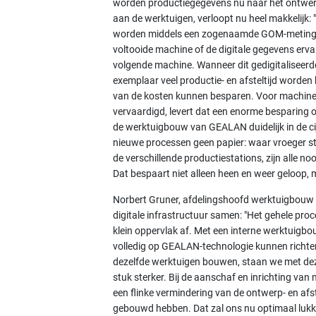
worden productiegegevens nu naar het ontwer
aan de werktuigen, verloopt nu heel makkelijk
worden middels een zogenaamde GOM-meting v
voltooide machine of de digitale gegevens erva
volgende machine. Wanneer dit gedigitaliseerde
exemplaar veel productie- en afsteltijd worden 
van de kosten kunnen besparen. Voor machines
vervaardigd, levert dat een enorme besparing o
de werktuigbouw van GEALAN duidelijk in de cijf
nieuwe processen geen papier: waar vroeger s
de verschillende productiestations, zijn alle n
Dat bespaart niet alleen heen en weer geloop,
Norbert Gruner, afdelingshoofd werktuigbouw 
digitale infrastructuur samen: "Het gehele proc
klein oppervlak af. Met een interne werktuig
volledig op GEALAN-technologie kunnen richte
dezelfde werktuigen bouwen, staan we met dez
stuk sterker. Bij de aanschaf en inrichting v
een flinke vermindering van de ontwerp- en af
gebouwd hebben. Dat zal ons nu optimaal lukken