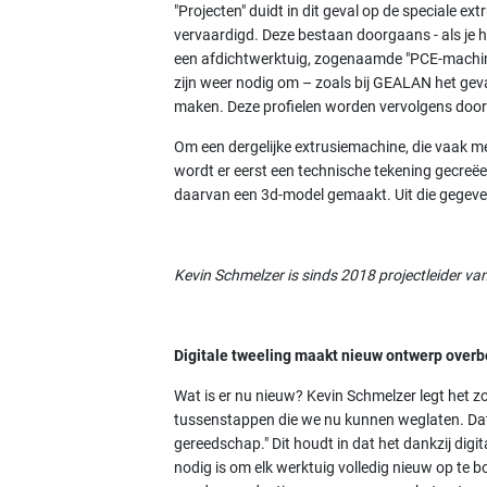
"Projecten" duidt in dit geval op de speciale 
vervaardigd. Deze bestaan doorgaans - als je he
een afdichtwerktuig, zogenaamde "PCE-machin
zijn weer nodig om – zoals bij GEALAN het geva
maken. Deze profielen worden vervolgens door
Om een dergelijke extrusiemachine, die vaak m
wordt er eerst een technische tekening gecreë
daarvan een 3d-model gemaakt. Uit die gegeven
Kevin Schmelzer is sinds 2018 projectleider va
Digitale tweeling maakt nieuw ontwerp overb
Wat is er nu nieuw? Kevin Schmelzer legt het z
tussenstappen die we nu kunnen weglaten. Dat b
gereedschap." Dit houdt in dat het dankzij dig
nodig is om elk werktuig volledig nieuw op te b