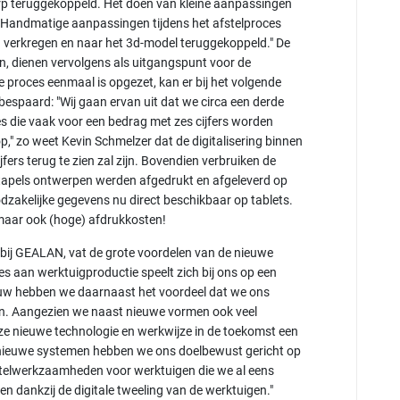
p teruggekoppeld. Het doen van kleine aanpassingen
: "Handmatige aanpassingen tijdens het afstelproces
erkregen en naar het 3d-model teruggekoppeld." De
n, dienen vervolgens als uitgangspunt voor de
 proces eenmaal is opgezet, kan er bij het volgende
bespaard: "Wij gaan ervan uit dat we circa een derde
 die vaak voor een bedrag met zes cijfers worden
p," zo weet Kevin Schmelzer dat de digitalisering binnen
ers terug te zien zal zijn. Bovendien verbruiken de
tapels ontwerpen werden afgedrukt en afgeleverd op
oodzakelijke gegevens nu direct beschikbaar op tablets.
 maar ook (hoge) afdrukkosten!
bij GEALAN, vat de grote voordelen van de nieuwe
es aan werktuigproductie speelt zich bij ons op een
bouw hebben we daarnaast het voordeel dat we ons
n. Aangezien we naast nieuwe vormen ook veel
e nieuwe technologie en werkwijze in de toekomst een
an nieuwe systemen hebben we ons doelbewust gericht op
stelwerkzaamheden voor werktuigen die we al eens
 dankzij de digitale tweeling van de werktuigen."