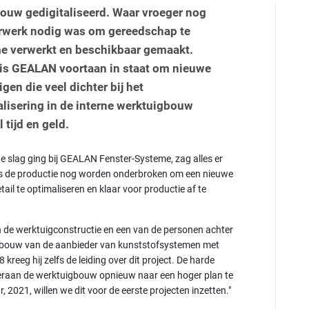
ouw gedigitaliseerd. Waar vroeger nog
erwerk nodig was om gereedschap te
e verwerkt en beschikbaar gemaakt.
, is GEALAN voortaan in staat om nieuwe
en die veel dichter bij het
alisering in de interne werktuigbouw
tijd en geld.
de slag ging bij GEALAN Fenster-Systeme, zag alles er
lfs de productie nog worden onderbroken om een nieuwe
tail te optimaliseren en klaar voor productie af te
n de werktuigconstructie en een van de personen achter
uigbouw van de aanbieder van kunststofsystemen met
reeg hij zelfs de leiding over dit project. De harde
 eraan de werktuigbouw opnieuw naar een hoger plan te
ar, 2021, willen we dit voor de eerste projecten inzetten."