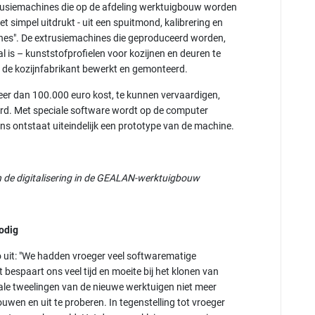
extrusiemachines die op de afdeling werktuigbouw worden
t simpel uitdrukt - uit een spuitmond, kalibrering en
es". De extrusiemachines die geproduceerd worden,
l is – kunststofprofielen voor kozijnen en deuren te
 de kozijnfabrikant bewerkt en gemonteerd.
eer dan 100.000 euro kost, te kunnen vervaardigen,
erd. Met speciale software wordt op de computer
s ontstaat uiteindelijk een prototype van de machine.
n de digitalisering in de GEALAN-werktuigbouw​
odig
o uit: "We hadden vroeger veel softwarematige
espaart ons veel tijd en moeite bij het klonen van
itale tweelingen van de nieuwe werktuigen niet meer
ouwen en uit te proberen. In tegenstelling tot vroeger