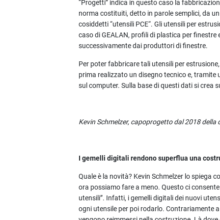
“Progetti” indica in questo caso la fabbricazione
norma costituiti, detto in parole semplici, da un 
cosiddetti “utensili PCE“. Gli utensili per estrus
caso di GEALAN, profili di plastica per finestre 
successivamente dai produttori di finestre.
Per poter fabbricare tali utensili per estrusion
prima realizzato un disegno tecnico e, tramite 
sul computer. Sulla base di questi dati si crea 
Kevin Schmelzer, capoprogetto dal 2018 della di
I gemelli digitali rendono superflua una cost
Quale è la novità? Kevin Schmelzer lo spiega c
ora possiamo fare a meno. Questo ci consente di
utensili”. Infatti, i gemelli digitali dei nuovi u
ogni utensile per poi rodarlo. Contrariamente 
vengono reimmessi nella costruzione. Là dove è 