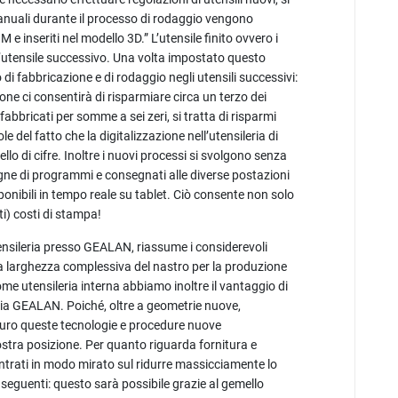
nuali durante il processo di rodaggio vengono
e inseriti nel modello 3D.” L’utensile finito ovvero i
 l’utensile successivo. Una volta impostato questo
di fabbricazione e di rodaggio negli utensili successivi:
e ci consentirà di risparmiare circa un terzo dei
abbricati per somme a sei zeri, si tratta di risparmi
 del fatto che la digitalizzazione nell’utensileria di
o di cifre. Inoltre i nuovi processi si svolgono senza
e di programmi e consegnati alle diverse postazioni
ponibili in tempo reale su tablet. Ciò consente non solo
ti) costi di stampa!
tensileria presso GEALAN, riassume i considerevoli
La larghezza complessiva del nastro per la produzione
me utensileria interna abbiamo inoltre il vantaggio di
gia GEALAN. Poiché, oltre a geometrie nuove,
uturo queste tecnologie e procedure nuove
stra posizione. Per quanto riguarda fornitura e
ntrati in modo mirato sul ridurre massicciamente lo
i seguenti: questo sarà possibile grazie al gemello