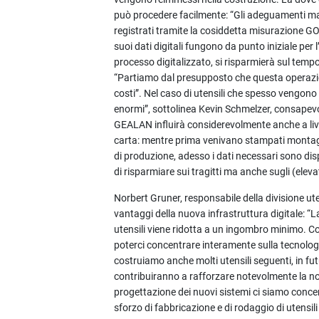
può procedere facilmente: “Gli adeguamenti ma
registrati tramite la cosiddetta misurazione GOM 
suoi dati digitali fungono da punto iniziale per
processo digitalizzato, si risparmierà sul tempo 
“Partiamo dal presupposto che questa operazion
costi”. Nel caso di utensili che spesso vengono f
enormi”, sottolinea Kevin Schmelzer, consapevole
GEALAN influirà considerevolmente anche a livell
carta: mentre prima venivano stampati montagn
di produzione, adesso i dati necessari sono dis
di risparmiare sui tragitti ma anche sugli (eleva
Norbert Gruner, responsabile della divisione u
vantaggi della nuova infrastruttura digitale: “
utensili viene ridotta a un ingombro minimo. Co
poterci concentrare interamente sulla tecnolo
costruiamo anche molti utensili seguenti, in f
contribuiranno a rafforzare notevolmente la no
progettazione dei nuovi sistemi ci siamo conce
sforzo di fabbricazione e di rodaggio di utensil