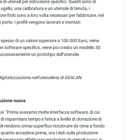
 di utensili per estrusione specifici. Questi sono di
ugello, una calibratura e un utensile di tenuta, i
ione finiti sono a loro volta necessari per fabbricare, nel
e porte. I profili vengono lavorati e montati
e, spesso di un valore superiore a 100.000 Euro, viene
un software specifico, viene poi creato un modello 3D
successivamente un prototipo dell’utensile.
gitalizzzazione nell’utensileria di GEALAN​
ruzione nuova
osì: “Prima avevamo molte interfacce software, di cui
 risparmiare tempo e fatica a livello di clonazione di
tensili rendono ormai superfluo ricostruire da cima a fondo
a quanto accadeva prima, ora i dati sulla produzione
necessario effettuare regolazioni di utensili nuovi, si