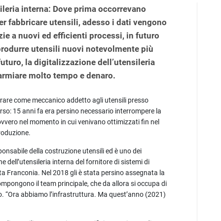
ileria interna: Dove prima occorrevano
r fabbricare utensili, adesso i dati vengono
zie a nuovi ed efficienti processi, in futuro
produrre utensili nuovi notevolmente più
 futuro, la digitalizzazione dell’utensileria
parmiare molto tempo e denaro.
orare come meccanico addetto agli utensili presso
so: 15 anni fa era persino necessario interrompere la
ovvero nel momento in cui venivano ottimizzati fin nel
produzione.
nsabile della costruzione utensili ed è uno dei
e dell’utensileria interna del fornitore di sistemi di
ta Franconia. Nel 2018 gli è stata persino assegnata la
ompongono il team principale, che da allora si occupa di
llo. “Ora abbiamo l’infrastruttura. Ma quest’anno (2021)