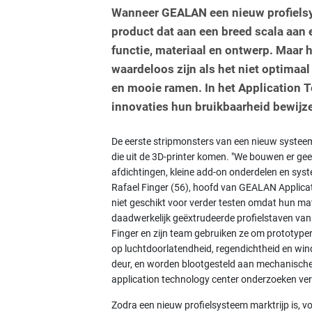
Wanneer GEALAN een nieuw profielsys
product dat aan een breed scala aan
functie, materiaal en ontwerp. Maar h
waardeloos zijn als het niet optimaa
en mooie ramen. In het Application
innovaties hun bruikbaarheid bewijz
De eerste stripmonsters van een nieuw systeem 
die uit de 3D-printer komen. "We bouwen er g
afdichtingen, kleine add-on onderdelen en sys
Rafael Finger (56), hoofd van GEALAN Applicati
niet geschikt voor verder testen omdat hun mat
daadwerkelijk geëxtrudeerde profielstaven van 
Finger en zijn team gebruiken ze om prototyp
op luchtdoorlatendheid, regendichtheid en win
deur, en worden blootgesteld aan mechanische s
application technology center onderzoeken verv
Zodra een nieuw profielsysteem marktrijp is, v