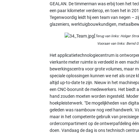
GEALAN. De timmerman was erbij toen het tech
een paar kilometer verderop, en toen het in 2
Tegenwoordig leidt hij een team van negen – zij
glazeniers, werktuigbouwkundigen, metaalbewerk
[
Terug van links: Holger Stro
Vooraan van links: Bernd Göt
Het applicatietechnologiecentrum is ontworpen
vierkante meter ruimte is verdeeld in een ma
bewerkingscentra voor grote volumes, maar me
speciale oplossingen kunnen we net als onze kl
altijd up-to-date te zijn. Nieuw in het machine
een CNC-boorunit de medewerkers. Het biedt a
hand zouden moeten worden ingesteld. Moder
hoekpleisterwerk. "De mogelijkheden van digit
geleden was raambouw nog veel handwerk. Vand
maar in het competente gebruik van precisieger
ordercompartiment op de ontwerpafdeling één
doen. Vandaag de dag is ons technisch centrum