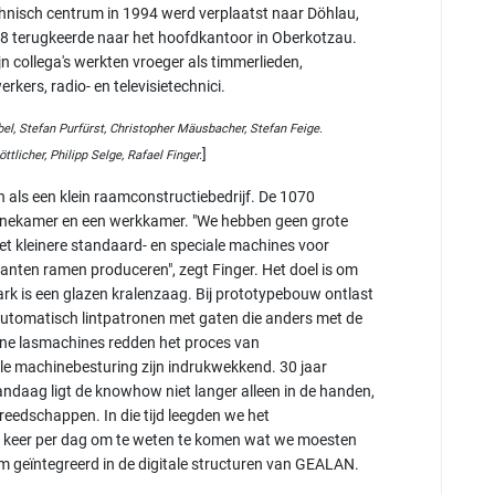
nisch centrum in 1994 werd verplaatst naar Döhlau,
018 terugkeerde naar het hoofdkantoor in Oberkotzau.
n collega's werkten vroeger als timmerlieden,
ers, radio- en televisietechnici.
bel, Stefan Purfürst, Christopher Mäusbacher, Stefan Feige.
]
tlicher, Philipp Selge, Rafael Finger.
 als een klein raamconstructiebedrijf. De 1070
chinekamer en een werkkamer. "We hebben geen grote
t kleinere standaard- en speciale machines voor
anten ramen produceren", zegt Finger. Het doel is om
park is een glazen kralenzaag. Bij prototypebouw ontlast
utomatisch lintpatronen met gaten die anders met de
ne lasmachines redden het proces van
ale machinebesturing zijn indrukwekkend. 30 jaar
aag ligt de knowhow niet langer alleen in de handen,
eedschappen. In die tijd leegden we het
 keer per dag om te weten te komen wat we moesten
 geïntegreerd in de digitale structuren van GEALAN.