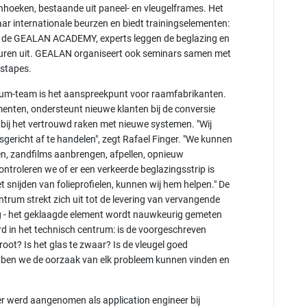
hoeken, bestaande uit paneel- en vleugelframes. Het
ar internationale beurzen en biedt trainingselementen:
n de GEALAN ACADEMY, experts leggen de beglazing en
deuren uit. GEALAN organiseert ook seminars samen met
gstapes.
kum-team is het aanspreekpunt voor raamfabrikanten.
menten, ondersteunt nieuwe klanten bij de conversie
ij het vertrouwd raken met nieuwe systemen. "Wij
sgericht af te handelen", zegt Rafael Finger. "We kunnen
, zandfilms aanbrengen, afpellen, opnieuw
controleren we of er een verkeerde beglazingsstrip is
 snijden van folieprofielen, kunnen wij hem helpen." De
ntrum strekt zich uit tot de levering van vervangende
ng - het geklaagde element wordt nauwkeurig gemeten
 in het technisch centrum: is de voorgeschreven
oot? Is het glas te zwaar? Is de vleugel goed
hebben we de oorzaak van elk probleem kunnen vinden en
er werd aangenomen als application engineer bij