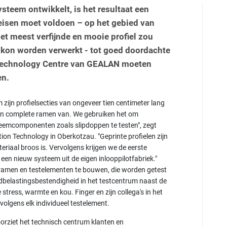
teem ontwikkelt, is het resultaat een
 eisen moet voldoen – op het gebied van
et meest verfijnde en mooie profiel zou
l kon worden verwerkt - tot goed doordachte
 Technology Centre van GEALAN moeten
en.
zijn profielsecties van ongeveer tien centimeter lang
een complete ramen van. We gebruiken het om
teemcomponenten zoals slipdoppen te testen", zegt
on Technology in Oberkotzau. "Geprinte profielen zijn
eriaal broos is. Vervolgens krijgen we de eerste
een nieuw systeem uit de eigen inlooppilotfabriek."
eramen en testelementen te bouwen, die worden getest
dbelastingsbestendigheid in het testcentrum naast de
tress, warmte en kou. Finger en zijn collega's in het
olgens elk individueel testelement.
oorziet het technisch centrum klanten en