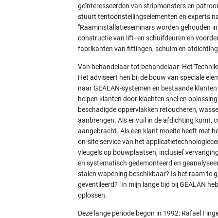
geïnteresseerden van stripmonsters en patroon
stuurt tentoonstellingselementen en experts na
"Raaminstallatieseminars worden gehouden i
constructie van lift- en schuifdeuren en voor
fabrikanten van fittingen, schuim en afdichtin
Van behandelaar tot behandelaar: Het Techni
Het adviseert hen bij de bouw van speciale ele
naar GEALAN-systemen en bestaande klanten b
helpen klanten door klachten snel en oplossing
beschadigde oppervlakken retoucheren, wassen
aanbrengen. Als er vuil in de afdichting komt, 
aangebracht. Als een klant moeite heeft met het
on-site service van het applicatietechnologiece
vleugels op bouwplaatsen, inclusief vervangi
en systematisch gedemonteerd en geanalyseerd
stalen wapening beschikbaar? Is het raam te gr
geventileerd? "In mijn lange tijd bij GEALAN 
oplossen.
Deze lange periode begon in 1992: Rafael Fing