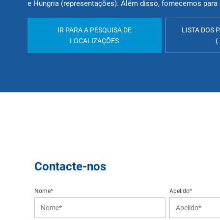
e Hungria (representações). Além disso, fornecemos para 
IR PARA A PESQUISA DE
LISTA DOS 
LOCALIZAÇÕES
(
Contacte-nos
Nome*
Apelido*