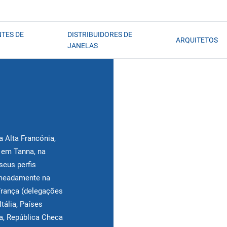
TES DE
DISTRIBUIDORES DE
ARQUITETOS
JANELAS
 Alta Francónia,
o em Tanna, na
seus perfis
omeadamente na
 França (delegações
tália, Países
ha, República Checa