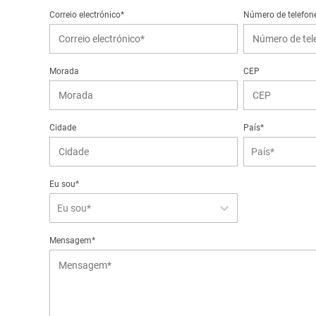
Correio electrónico*
Número de telefon
Morada
CEP
Cidade
País*
País*
Eu sou*
Eu sou*
Mensagem*