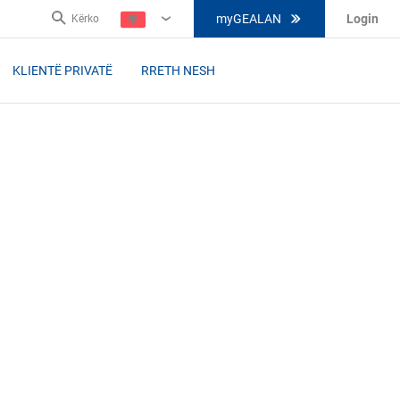
myGEALAN
Login
Kërko
SQ
KLIENTË PRIVATË
RRETH NESH