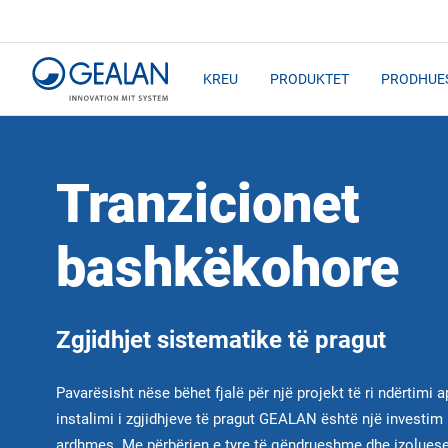
KREU
PRODUKTET
PRODHUES
Tranzicionet
bashkëkohore
Zgjidhjet sistematike të pragut
Pavarësisht nëse bëhet fjalë për një projekt të ri ndërtimi a
instalimi i zgjidhjeve të pragut GEALAN është një investim i
ardhmes. Me përbërjen e tyre të qëndrueshme dhe izoluese