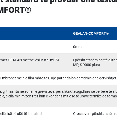
OMFORT®
GEALAN-COMFORT®
0mm
temet GEALAN me thellësi instalimi 74
I përshtatshëm për të gjith
MD, S 9000 plus)
gu mbrohet me një film mbrojtës. Kjo parandalon dëmtimin dhe gërvishtjet
, gjithashtu në zonën e grevistëve, për shkak të zgjidhjes së përbërë të a
ale, e cila minimizon rrezikun e kondensimit ose të urave termike që form
llësisë së ulët të instalimit
Crossover i përshtatshëm dh