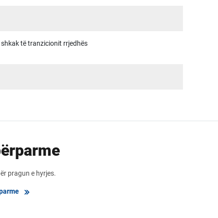
r shkak të tranzicionit rrjedhës
përparme
për pragun e hyrjes.
rparme