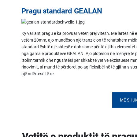
Pragu standard GEALAN
Ky variant pragu e ka provuar veten prej vitesh. Me lartësinë e 
vetëm 20mm, ajo mundëson një tranzicion të rehatshëm midi
standard është një shtesë e dobishme për të gjitha elementet 
nga gama e produkteve GEALAN. Ajo plotëson në mënyrë të për
izolim termik dhe ngushtësi për shkak të vetive ekzistuese ma
rinovimit, ai mund të përdoret po aq fleksibël në të gjitha s
një ndërtesë të re.
MË SHU
Vetitë e produktit të prag