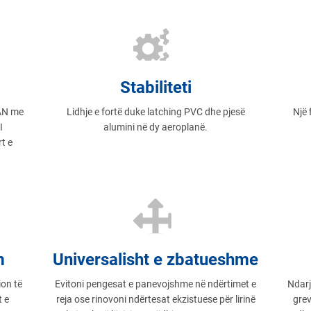
Stabiliteti
LAN me
Lidhje e fortë duke latching PVC dhe pjesë
Një
I
alumini në dy aeroplanë.
t e
m
Universalisht e zbatueshme
ion të
Evitoni pengesat e panevojshme në ndërtimet e
Ndarj
t e
reja ose rinovoni ndërtesat ekzistuese për lirinë
grev