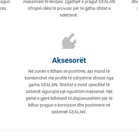
pragun
maksimale të lëvizjes: zgjidhjet e pragut GEALAN
dhe
arës.
ofrojnë cilësi të provuar për të gjitha sfidat e
ndërtimit.
Aksesorët
Në zonën e lidhjes së poshtme, ajo mund të
kombinohet me profile të ndryshme shtesë nga
gama GEALAN. Shiritat e motit specifikë të
sistemit sigurojnë një ngushtim maksimal. Një
gamë e gjerë lidhësish të disponueshëm për të
lidhur pragun e kornizave dhe postimeve në
sistemet GEALAN.