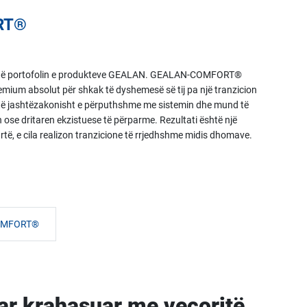
RT®
risi në portofolin e produkteve GEALAN. GEALAN-COMFORT®
mium absolut për shkak të dyshemesë së tij pa një tranzicion
shtë jashtëzakonisht e përputhshme me sistemin dhe mund të
ose dritaren ekzistuese të përparme. Rezultati është një
lartë, e cila realizon tranzicione të rrjedhshme midis dhomave.
OMFORT®
uar krahasuar me veçoritë