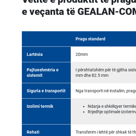
e veçanta të GEALAN-C
Pragu standard
Lartësia
20mm
Pajtueshmëria e
I përshtatshëm për të gjitha sis
sistemit
mm dhe 82.5 mm
Siguria e transportit
Nga transporti në instalim, pra
Izolimi termik
Ndarja e shkëlqyer termike
Rrjedhje optimale izoterm
Rehati
Transferim i lehtë për shkak të the