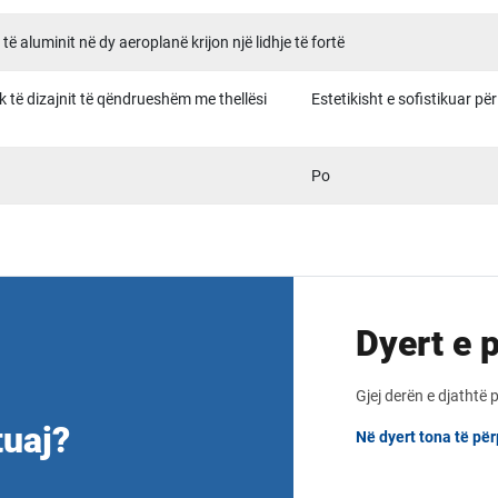
 aluminit në dy aeroplanë krijon një lidhje të fortë
ak të dizajnit të qëndrueshëm me thellësi
Estetikisht e sofistikuar pë
Po
Dyert e 
Gjej derën e djathtë 
tuaj?
Në dyert tona të pë