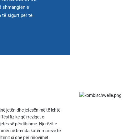
në shmangien e
të sigurt për të
jnë jetën dhe jetesën më të lehtë
ësi fizike që rreziqet e
etës së përditshme. Njerëzit e
zshmërinë brenda katër mureve të
timit si dhe për rinovimet.