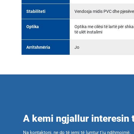
Stabiliteti
Vendosja midis PVC dhe pjesëve të
Optika
Optika me cilësi të lartë për shk
të ulët instalimi
Arritshmëria
Jo
A kemi ngjallur interesin 
Na kontaktoni, ne do të jemi të lumtur t'ju ndihmojmë.