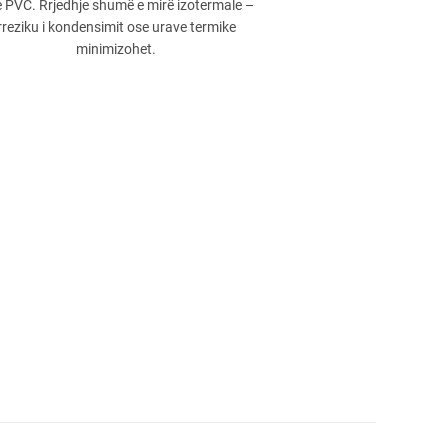
 PVC. Rrjedhje shumë e mirë izotermale –
rreziku i kondensimit ose urave termike
minimizohet.