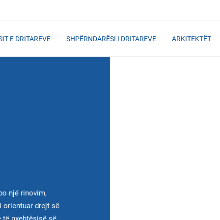
IT E DRITAREVE
SHPËRNDARËSI I DRITAREVE
ARKITEKTËT
po një rinovim,
 orientuar drejt së
 të nxehtësisë së