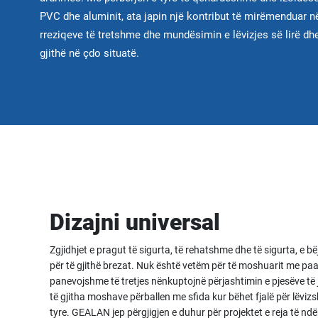
PVC dhe aluminit, ata japin një kontribut të mirëmenduar 
rreziqeve të tretshme dhe mundësimin e lëvizjes së lirë dhe 
gjithë në çdo situatë.
Dizajni universal
Zgjidhjet e pragut të sigurta, të rehatshme dhe të sigurta, e bë
për të gjithë brezat. Nuk është vetëm për të moshuarit me paaft
panevojshme të tretjes nënkuptojnë përjashtimin e pjesëve të j
të gjitha moshave përballen me sfida kur bëhet fjalë për lëvi
tyre. GEALAN jep përgjigjen e duhur për projektet e reja të ndër