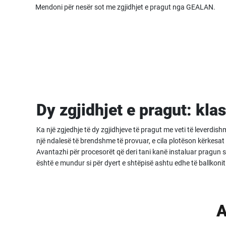
Mendoni për nesër sot me zgjidhjet e pragut nga GEALAN.
Dy zgjidhjet e pragut: kla
Ka një zgjedhje të dy zgjidhjeve të pragut me veti të leverd
një ndalesë të brendshme të provuar, e cila plotëson kërkesat 
Avantazhi për procesorët që deri tani kanë instaluar pragun
është e mundur si për dyert e shtëpisë ashtu edhe të ballkoni
A