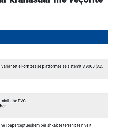
a variantet e kornizës së platformës së sistemit S 9000 (AD,
.
luminit dhe PVC
ohen
e i papërceptueshëm për shkak të terrenit të nivelit