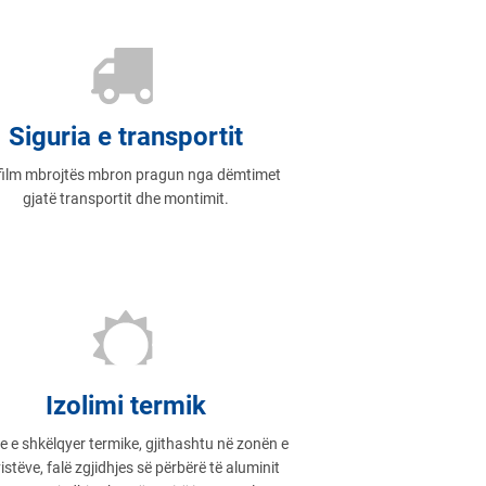
Siguria e transportit
 film mbrojtës mbron pragun nga dëmtimet
gjatë transportit dhe montimit.
Izolimi termik
e e shkëlqyer termike, gjithashtu në zonën e
istëve, falë zgjidhjes së përbërë të aluminit