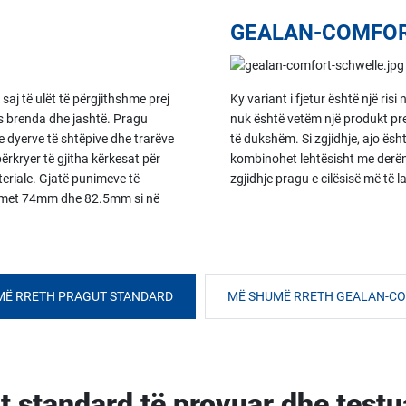
GEALAN-COMFO
saj të ulët të përgjithshme prej
Ky variant i fjetur është një 
s brenda dhe jashtë. Pragu
nuk është vetëm një produkt pre
e dyerve të shtëpive dhe trarëve
të dukshëm. Si zgjidhje, ajo ë
kryer të gjitha kërkesat për
kombinohet lehtësisht me derën 
teriale. Gjatë punimeve të
zgjidhje pragu e cilësisë më të 
istemet 74mm dhe 82.5mm si në
MË RRETH PRAGUT STANDARD
MË SHUMË RRETH GEALAN-C
ut standard të provuar dhe test