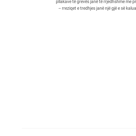
pllakave të grevës janë të rrjedhshme me 
– rreziqet e tredhjes janë një gjë e së kalu