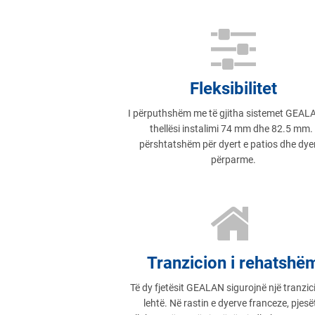
Fleksibilitet
I përputhshëm me të gjitha sistemet GEA
thellësi instalimi 74 mm dhe 82.5 mm. 
përshtatshëm për dyert e patios dhe dyer
përparme.
Tranzicion i rehatshë
Të dy fjetësit GEALAN sigurojnë një tranzic
lehtë. Në rastin e dyerve franceze, pjesë