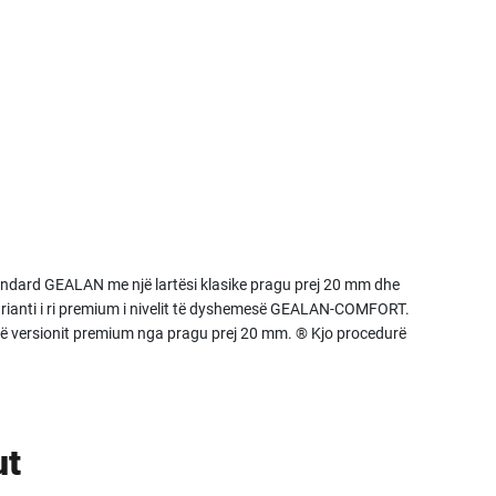
standard GEALAN me një lartësi klasike pragu prej 20 mm dhe
n varianti i ri premium i nivelit të dyshemesë GEALAN-COMFORT.
 të versionit premium nga pragu prej 20 mm. ® Kjo procedurë
ut