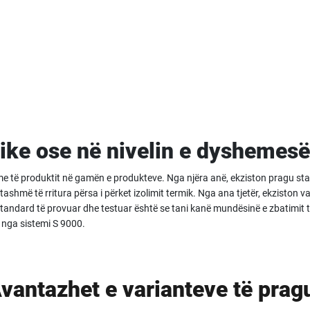
sike ose në nivelin e dyshemesë
ishme të produktit në gamën e produkteve. Nga njëra anë, ekziston pragu 
tashmë të rritura përsa i përket izolimit termik. Nga ana tjetër, ekzisto
 standard të provuar dhe testuar është se tani kanë mundësinë e zbatimit
t nga sistemi S 9000.
vantazhet e varianteve të prag