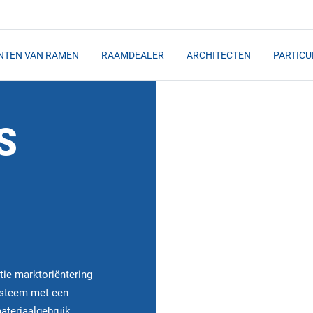
NTEN VAN RAMEN
RAAMDEALER
ARCHITECTEN
PARTICU
S
tie marktoriëntering
ysteem met een
ateriaalgebruik