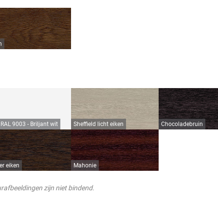
n
RAL 9003 - Briljant wit
Sheffield licht eiken
Chocoladebruin
r eiken
Mahonie
rafbeeldingen zijn niet bindend.