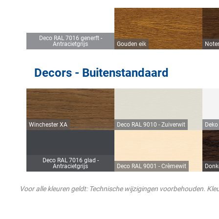
Deco RAL 7016 generft -
Antracietgrijs
Gouden eik
Note
Decors - Buitenstandaard
Winchester XA
Deco RAL 9010 - Zuiverwit
Deko 
Deco RAL 7016 glad -
Antracietgrijs
Deco RAL 9001 - Crèmewit
Donke
Voor alle kleuren geldt: Technische wijzigingen voorbehouden. Kleu