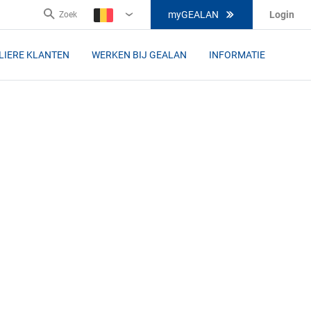
myGEALAN
Login
Zoek
BE-
FL
LIERE KLANTEN
WERKEN BIJ GEALAN
INFORMATIE