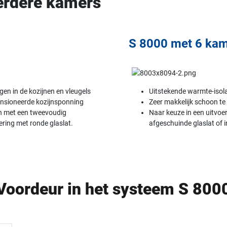
erdere kamers
S 8000 met 6 ka
ngen in de kozijnen en vleugels
Uitstekende warmte-isolat
ensioneerde kozijnsponning
Zeer makkelijk schoon t
en met een tweevoudig
Naar keuze in een uitvo
ering met ronde glaslat.
afgeschuinde glaslat of i
Voordeur in het systeem S 800