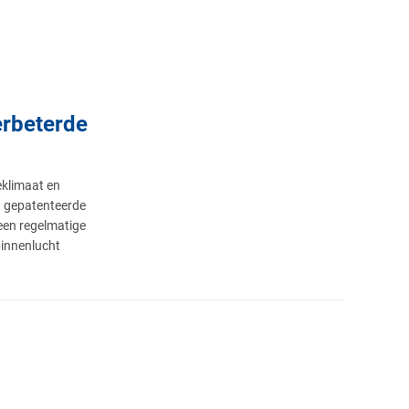
erbeterde
eklimaat en
 gepatenteerde
een regelmatige
binnenlucht