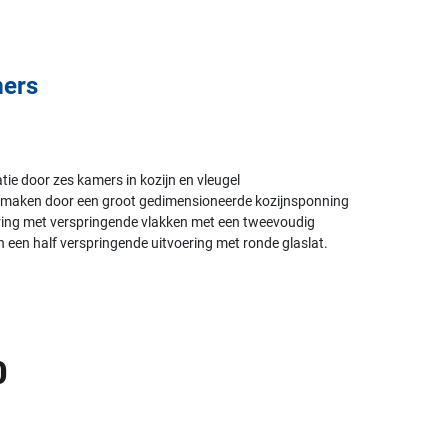
mers
ie door zes kamers in kozijn en vleugel
e maken door een groot gedimensioneerde kozijnsponning
ering met verspringende vlakken met een tweevoudig
n een half verspringende uitvoering met ronde glaslat.
0