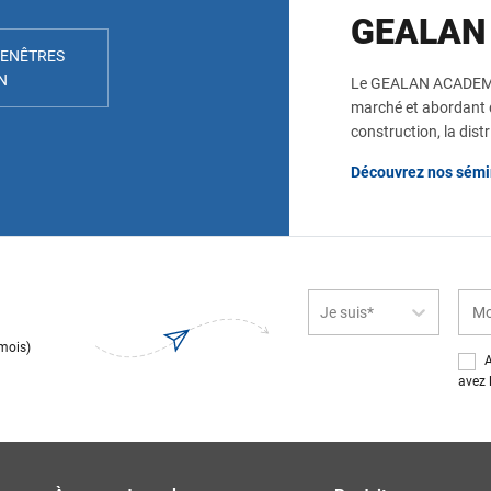
GEALAN
FENÊTRES
N
Le GEALAN ACADEMY 
marché et abordant 
construction, la dist
Découvrez nos sémi
Je suis*
 mois)
A
avez 