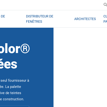
 DE
DISTRIBUTEUR DE
C
ARCHITECTES
FENÊTRES
P
olor®
ées
 seul fournisseur à
e. La palette
ve de teintes
de construction.