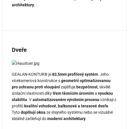
architektury.
Dveře
GEALAN‑KONTUR® je
82,5mm profilový systém
. Jeho
vícekamerová konstrukce s
geometrií optimalizovanou
pro ochranu proti vloupání
zajišťuje
bezpečnost
, skvělé
izolační vlastnosti díky
třem těsnícím úrovním
a
vysokou
stabilitu
. V
automatizovaném výrobním procesu
vznikají z
profilů
kvalitní vchodové, balkonové a terasové dveře
.
Tyto
doplňují
okna
ze stejného systému nebo se vizuálně
ideálně začleňují do
moderní architektury
.