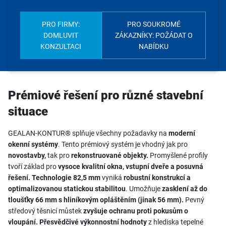
PRO FIRMY:
PRO SOUKROMÉ
DOMLUVIT
ZÁKAZNÍKY: POŽÁDAT O
KONZULTACI
NABÍDKU
Prémiové řešení pro různé stavební
situace
GEALAN-KONTUR® splňuje všechny požadavky na
moderní
okenní systémy
. Tento prémiový systém je vhodný jak pro
novostavby,
tak pro
rekonstruované objekty.
Promyšlené profily
tvoří základ pro
vysoce kvalitní okna, vstupní dveře a posuvná
řešení.
Technologie 82,5 mm
vyniká
robustní konstrukcí a
optimalizovanou statickou stabilitou
. Umožňuje
zasklení až do
tloušťky 66 mm s hliníkovým opláštěním (jinak 56 mm).
Pevný
středový těsnicí můstek
zvyšuje ochranu proti pokusům o
vloupání.
Přesvědčivé výkonnostní hodnoty
z hlediska tepelné