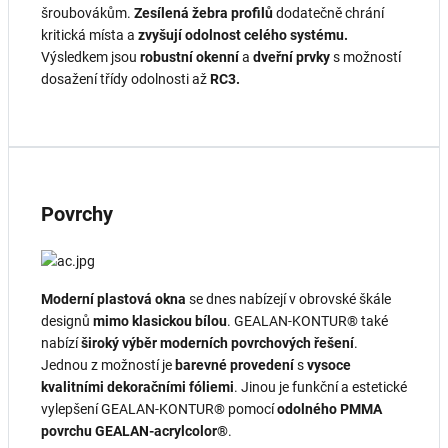
šroubovákům.
Zesílená žebra profilů
dodatečně chrání
kritická místa a
zvyšují odolnost celého systému.
Výsledkem jsou
robustní okenní
a
dveřní prvky
s možností
dosažení třídy odolnosti až
RC3.
Povrchy
Moderní plastová okna
se dnes nabízejí v obrovské škále
designů
mimo klasickou bílou
. GEALAN-KONTUR® také
nabízí
široký výběr moderních povrchových řešení
.
Jednou z možností je
barevné provedení
s
vysoce
kvalitními dekoračními fóliemi
. Jinou je funkční a estetické
vylepšení GEALAN-KONTUR® pomocí
odolného PMMA
povrchu
GEALAN‑acrylcolor®
.