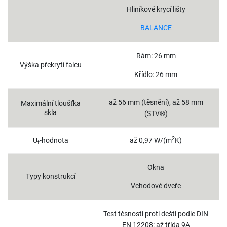
Hliníkové krycí lišty
BALANCE
Rám: 26 mm
Výška překrytí falcu
Křídlo: 26 mm
až 56 mm (těsnění), až 58 mm
Maximální tloušťka
skla
(STV®)
2
U
-hodnota
až 0,97 W/(m
K)
f
Okna
Typy konstrukcí
Vchodové dveře
Test těsnosti proti dešti podle DIN
EN 12208: až třída 9A