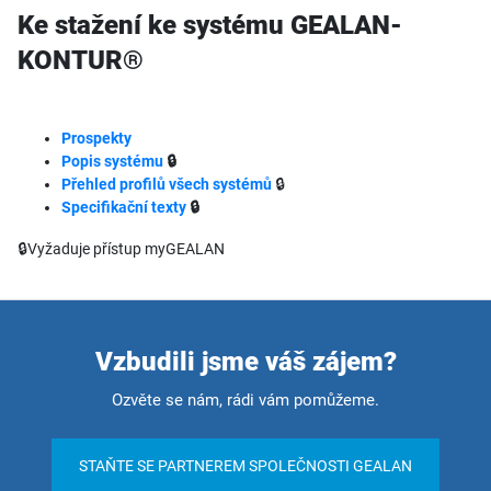
Ke stažení ke systému GEALAN-
KONTUR®
Prospekty
Popis systému
🔒
Přehled profilů všech systémů
🔒
Specifikační texty
🔒
🔒Vyžaduje přístup myGEALAN
Vzbudili jsme váš zájem?
Ozvěte se nám, rádi vám pomůžeme.
STAŇTE SE PARTNEREM SPOLEČNOSTI GEALAN