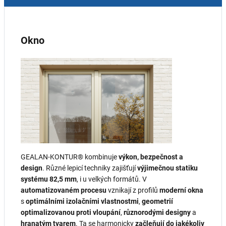
Okno
GEALAN‑KONTUR® kombinuje
výkon, bezpečnost a
design
. Různé lepicí techniky zajišťují
výjimečnou statiku
systému 82,5 mm
, i u velkých formátů. V
automatizovaném procesu
vznikají z profilů
moderní okna
s
optimálními izolačními vlastnostmi
,
geometrií
optimalizovanou proti vloupání
,
různorodými designy
a
hranatým tvarem
. Ta se harmonicky
začleňují do jakékoliv