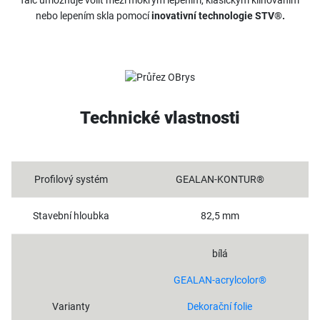
falc umožňuje volit mezi mokrým lepením, klasickým klínováním
nebo lepením skla pomocí
inovativní technologie STV®.
Technické vlastnosti
Profilový systém
GEALAN-KONTUR®
Stavební hloubka
82,5 mm
bílá
GEALAN-acrylcolor®
Varianty
Dekorační folie