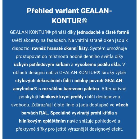
Přehled variant GEALAN-
KONTUR®
GEALAN KONTUR® přináší díky
jednoduché a čisté formě
svěží akcenty na fasádách. Na vnitřní straně oken jsou k
dispozici
rovněž hranaté okenní lišty.
Systém umožňuje
prostupovat do místností hodně denního světla díky
úzkým pohledovým šířkám
a
vysokému podílu skla.
V
oblasti designu nabízí GEALAN-KONTUR® široký výběr
stylových dekoračních fólií
i
odolný povrch GEALAN-
acrylcolor® s rozsáhlou barevnou paletou
. Alternativně
poskytují
hliníkové krycí profily
další designovou
svobodu. Zdůrazňují čisté linie a jsou dostupné ve
všech
barvách RAL
. Speciálně vyvinutý profil křídla s
hliníkovým opláštěním
navíc snižuje pohledové a
překryvné šířky pro ještě výraznější designový efekt.