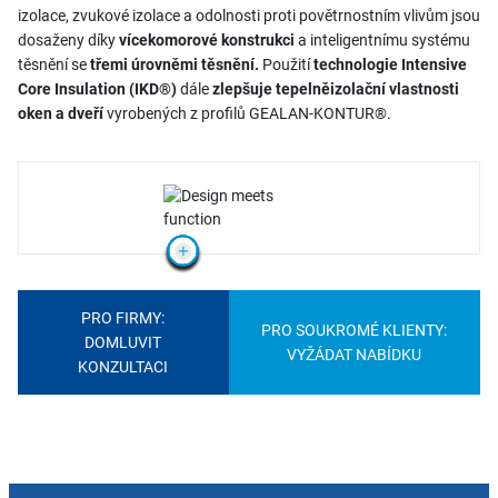
izolace, zvukové izolace a odolnosti proti povětrnostním vlivům jsou
dosaženy díky
vícekomorové konstrukci
a inteligentnímu systému
těsnění se
třemi úrovněmi těsnění.
Použití
technologie Intensive
Core Insulation (IKD®)
dále
zlepšuje tepelněizolační vlastnosti
oken a dveří
vyrobených z profilů GEALAN-KONTUR®.
PRO FIRMY:
PRO SOUKROMÉ KLIENTY:
DOMLUVIT
VYŽÁDAT NABÍDKU
KONZULTACI