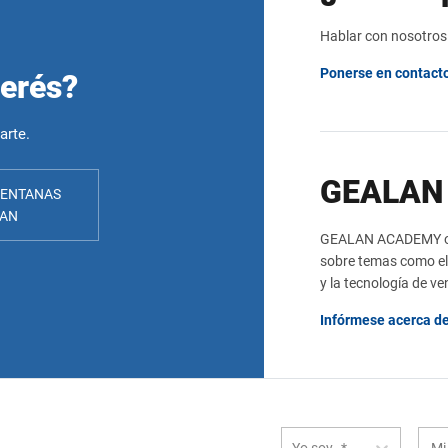
Hablar con nosotros
Ponerse en contact
terés?
arte.
GEALAN
ENTANAS
LAN
GEALAN ACADEMY ofr
sobre temas como el 
y la tecnología de v
Infórmese acerca de
Yo soy…*