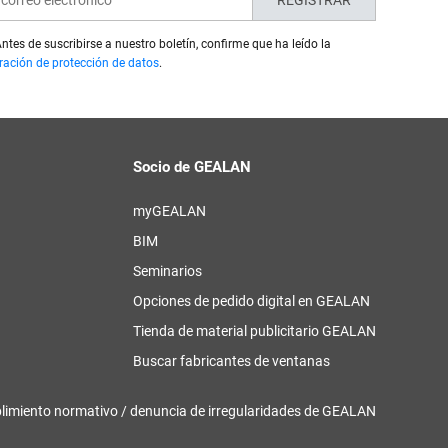
REGISTRAR
ntes de suscribirse a nuestro boletín, confirme que ha leído la
ración de protección de datos
.
Socio de GEALAN
myGEALAN
BIM
a
Seminarios
Opciones de pedido digital en GEALAN
Tienda de material publicitario GEALAN
Buscar fabricantes de ventanas
limiento normativo / denuncia de irregularidades de GEALAN