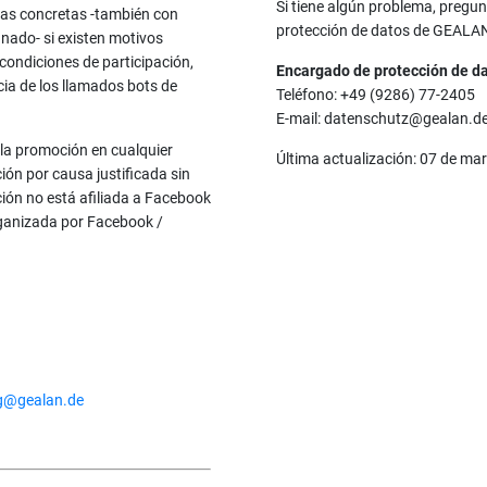
Si tiene algún problema, pregu
nas concretas -también con
protección de datos de GEALA
anado- si existen motivos
 condiciones de participación,
Encargado de protección de 
cia de los llamados bots de
Teléfono: +49 (9286) 77-2405
E-mail: datenschutz@gealan.d
 la promoción en cualquier
Última actualización: 07 de ma
ón por causa justificada sin
ción no está afiliada a Facebook
rganizada por Facebook /
g@gealan.de