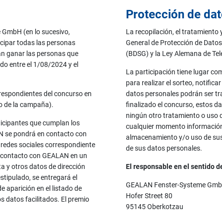
Protección de da
GmbH (en lo sucesivo,
La recopilación, el tratamiento
cipar todas las personas
General de Protección de Datos
án ganar las personas que
(BDSG) y la Ley Alemana de Te
o entre el 1/08/2024 y el
La participación tiene lugar co
para realizar el sorteo, notific
rrespondientes del concurso en
datos personales podrán ser tr
do de la campaña).
finalizado el concurso, estos d
ningún otro tratamiento o uso d
ticipantes que cumplan los
cualquier momento información
N se pondrá en contacto con
almacenamiento y/o uso de sus 
 redes sociales correspondiente
de sus datos personales.
n contacto con GEALAN en un
ta y otros datos de dirección
El responsable en el sentido d
stipulado, se entregará el
GEALAN Fenster-Systeme Gm
e aparición en el listado de
Hofer Street 80
os datos facilitados. El premio
95145 Oberkotzau