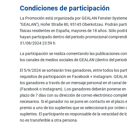
Condiciones de participación
La Promoción está organizada por GEALAN Fenster-Systeme 
"GEALAN"), Hofer Straße 80, 95145 Oberkotzau. Podrán parti
físicas residentes en España, mayores de 18 años. Sólo podr
hayan participado dentro del periodo promocional comprendid
31/08/2024 23:59 h.
La participación se realiza comentando las publicaciones co
los canales de medios sociales de GEALAN (dentro del perio
El 5/9/2024 se sortearán tres ganadores, entre todos los par
requisitos de participación en Facebook + Instagram. GEALA
los ganadores a través de un mensaje personal en el canal de
(Facebook o Instagram). Los ganadores deberán ponerse e
plazo de 7 días con su dirección de correo electrónico comple
necesarios. Si el ganador no se pone en contacto en el plazo e
premio a uno de los suplentes que se seleccionará por orden d
suplentes. El participante es responsable de la veracidad de l
no es transferible a otra persona.