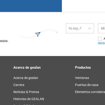
Yo soy…*
A
elable.
decla
Acerca de gealan
Productos
Acerca de gealan
Ventanas
Carrera
Puertas de casa
Noticias & Prensa
Elementos correder
Historias de GEALAN