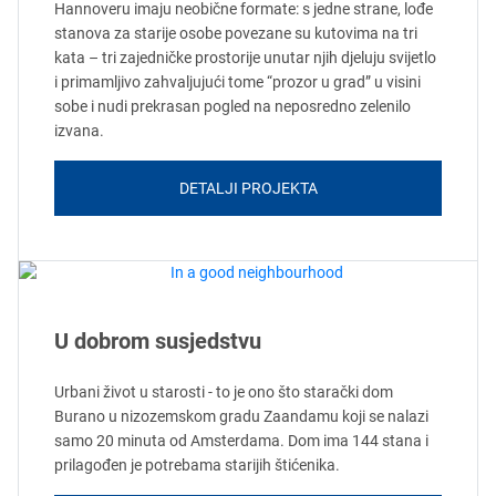
Hannoveru imaju neobične formate: s jedne strane, lođe
stanova za starije osobe povezane su kutovima na tri
kata – tri zajedničke prostorije unutar njih djeluju svijetlo
i primamljivo zahvaljujući tome “prozor u grad” u visini
sobe i nudi prekrasan pogled na neposredno zelenilo
izvana.
DETALJI PROJEKTA
U dobrom susjedstvu
Urbani život u starosti - to je ono što starački dom
Burano u nizozemskom gradu Zaandamu koji se nalazi
samo 20 minuta od Amsterdama. Dom ima 144 stana i
prilagođen je potrebama starijih štićenika.