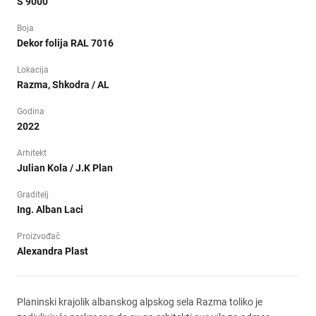
S 9000
Boja
Dekor folija RAL 7016
Lokacija
Razma, Shkodra / AL
Godina
2022
Arhitekt
Julian Kola / J.K Plan
Graditelj
Ing. Alban Laci
Proizvođač
Alexandra Plast
Planinski krajolik albanskog alpskog sela Razma toliko je