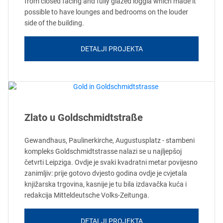
from closed facing and fully glazed loggia which made it
possible to have lounges and bedrooms on the louder
side of the building.
DETALJI PROJEKTA
Zlato u Goldschmidtstraße
Gewandhaus, Paulinerkirche, Augustusplatz - stambeni
kompleks Goldschmidtstrasse nalazi se u najljepšoj
četvrti Leipziga. Ovdje je svaki kvadratni metar povijesno
zanimljiv: prije gotovo dvjesto godina ovdje je cvjetala
knjižarska trgovina, kasnije je tu bila izdavačka kuća i
redakcija Mitteldeutsche Volks-Zeitunga.
DETALJI PROJEKTA