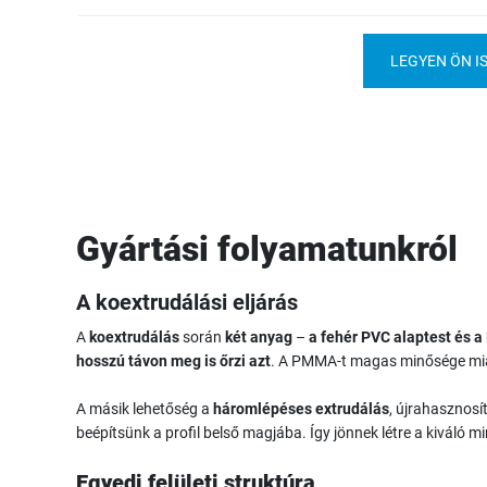
LEGYEN ÖN I
Gyártási folyamatunkról
A koextrudálási eljárás
A
koextrudálás
során
két anyag
–
a fehér PVC alaptest és 
hosszú távon meg is őrzi azt
. A PMMA-t magas minősége miat
A másik lehetőség a
háromlépéses extrudálás
, újrahasznosí
beépítsünk a profil belső magjába. Így jönnek létre a kiváló 
Egyedi felületi struktúra