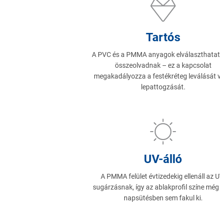
Tartós
A PVC és a PMMA anyagok elválaszthatat
összeolvadnak – ez a kapcsolat
megakadályozza a festékréteg leválását 
lepattogzását.
UV-álló
A PMMA felület évtizedekig ellenáll az U
sugárzásnak, így az ablakprofil színe még
napsütésben sem fakul ki.