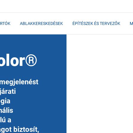
RTÓK
ABLAKKERESKEDÉSEK
ÉPÍTÉSZEK ÉS TERVEZŐK
M
olor®
 megjelenést
árati
ógia
ális
lú a
got biztosít,