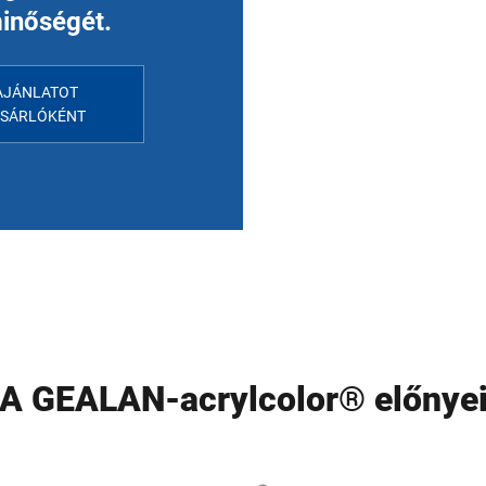
minőségét.
AJÁNLATOT
SÁRLÓKÉNT
A GEALAN-acrylcolor® előnye