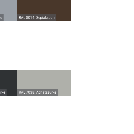
ke
RAL 8014: Sepiabraun
rke
RAL 7038: Achátszürke