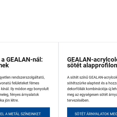
g a GEALAN-nál:
GEALAN-acrylcol
nek
sötét alapprofilo
yetlen rendszerszolgáltató,
A sötét színű GEALAN-acrylcolo
natú felületeket fémes
sötétszürke alaptest és a hozz
 kínál. Ily módon egy bonyolult
dekorfóliák kombinációja új le
meleg, fényes árnyalatok
meg az egységesen sötét árnya
ka jön létre.
tervezésében.
EL A METÁL SZÍNEINKET
SÖTÉT ÁRNYALATOK ME