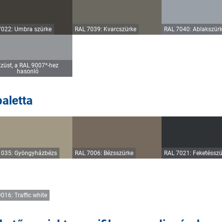
7022: Umbra szürke
RAL 7039: Kvarcszürke
RAL 7040: Ablakszür
züst, a RAL 9007*-hez
hasonló
aletta
1035: Gyöngyházbézs
RAL 7006: Bézsszürke
RAL 7021: Feketésszü
016: Traffic white