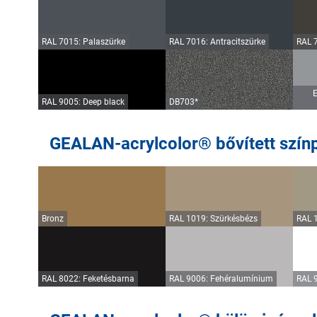
RAL 7015: Palaszürke
RAL 7016: Antracitszürke
RAL 
E
RAL 9005: Deep black
DB703*
GEALAN-acrylcolor® bővített színp
Bronz
RAL 1019: Szürkésbézs
RAL 
RAL 8022: Feketésbarna
RAL 9006: Fehéralumínium
RAL 9