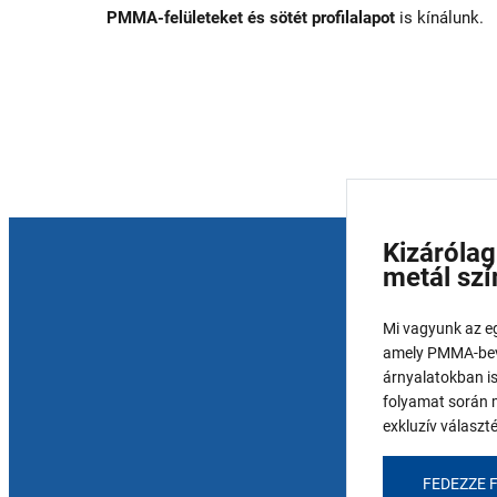
PMMA-felületeket és sötét profilalapot
is kínálunk.
Kizáróla
metál szí
Mi vagyunk az eg
amely PMMA-bevo
árnyalatokban is
folyamat során 
exkluzív választé
FEDEZZE F