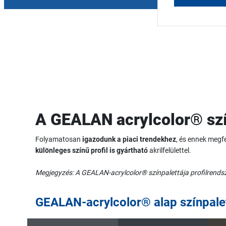
A GEALAN acrylcolor® szí
Folyamatosan
igazodunk a piaci trendekhez
, és ennek megfe
különleges színű profil is gyártható
akrilfelülettel.
Megjegyzés: A GEALAN-acrylcolor® színpalettája profilrendsze
GEALAN-acrylcolor® alap színpale