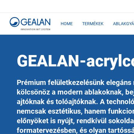
HOME
TERMÉKEK
ABLAKGYÁ
GEALAN-acrylc
Prémium felületkezelésünk elegáns
kölcsönöz a modern ablakoknak, bej
ajtóknak és tolóajtóknak. A technol
nemcsak esztétikus, hanem funkcion
előnyöket is nyújt, rendkívül sokolda
formatervezésben, és olyan tartóssá