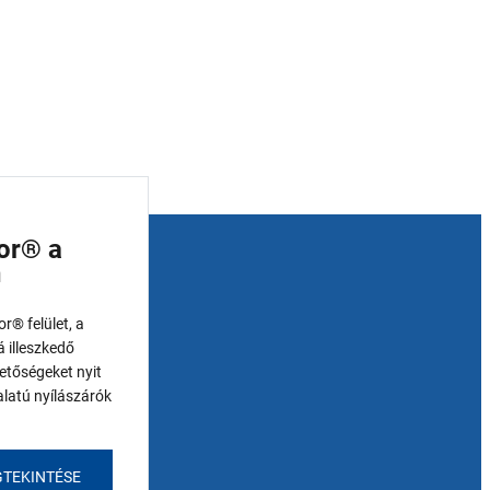
or® a
n
r® felület, a
á illeszkedő
hetőségeket nyit
latú nyílászárók
GTEKINTÉSE