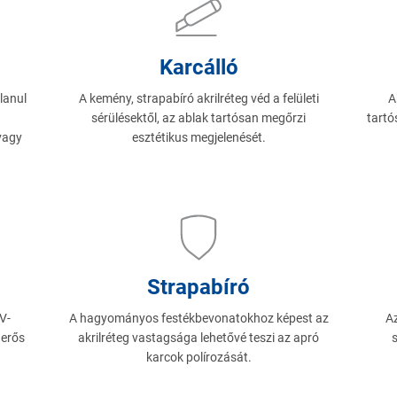
Karcálló
lanul
A kemény, strapabíró akrilréteg véd a felületi
A
sérülésektől, az ablak tartósan megőrzi
tartó
vagy
esztétikus megjelenését.
Strapabíró
V-
A hagyományos festékbevonatokhoz képest az
Az
 erős
akrilréteg vastagsága lehetővé teszi az apró
s
karcok polírozását.