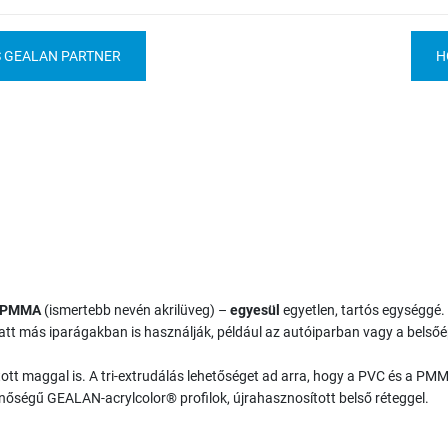
S GEALAN PARTNER
H
a PMMA
(ismertebb nevén akrilüveg) –
egyesül
egyetlen, tartós egységgé.
t más iparágakban is használják, például az autóiparban vagy a belsőé
tott maggal is. A tri-extrudálás lehetőséget ad arra, hogy a PVC és a PMM
minőségű GEALAN-acrylcolor® profilok, újrahasznosított belső réteggel.