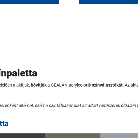
npaletta
lelően alakítjuk,
bővítjük
a GEALAN-acrylcolor®
színválasztékát
. Az akt
renként eltérhet, ezért a színtáblázatokat az adott rendszerek oldalain t
tta