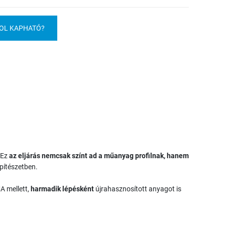
OL KAPHATÓ?
 Ez
az eljárás nemcsak színt ad a műanyag profilnak, hanem
pítészetben.
A mellett,
harmadik lépésként
újrahasznosított anyagot is