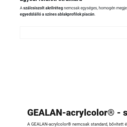
A
szálcsiszolt akrilréteg
nemcsak egységes, homogén megjele
egyedülálló a színes ablakprofilok piacán
.
GEALAN-acrylcolor® - s
A GEALAN-acrylcolor® nemcsak standard, bővített és 