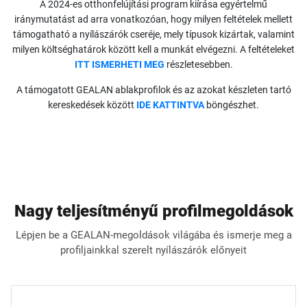
A 2024-es otthonfelújítási program kiírása egyértelmű
iránymutatást ad arra vonatkozóan, hogy milyen feltételek mellett
támogatható a nyílászárók cseréje, mely típusok kizártak, valamint
milyen költséghatárok között kell a munkát elvégezni. A feltételeket
ITT ISMERHETI MEG
részletesebben.
A támogatott GEALAN ablakprofilok és az azokat készleten tartó
kereskedések között
IDE KATTINTVA
böngészhet.
Nagy teljesítményű profilmegoldások
Lépjen be a GEALAN-megoldások világába és ismerje meg a
profiljainkkal szerelt nyílászárók előnyeit