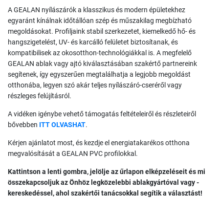
A GEALAN nyílászárók a klasszikus és modern épületekhez
egyaránt kínálnak időtállóan szép és műszakilag megbízható
megoldásokat. Profiljaink stabil szerkezetet, kiemelkedő hő- és
hangszigetelést, UV- és karcálló felületet biztosítanak, és
kompatibilisek az okosotthon-technológiákkal is. A megfelelő
GEALAN ablak vagy ajtó kiválasztásában szakértő partnereink
segítenek, így egyszerűen megtalálhatja a legjobb megoldást
otthonába, legyen szó akár teljes nyílászáró-cseréről vagy
részleges felújításról.
A vidéken igénybe vehető támogatás feltételeiről és részleteiről
bővebben
ITT OLVASHAT
.
Kérjen ajánlatot most, és kezdje el energiatakarékos otthona
megvalósítását a GEALAN PVC profilokkal.
Kattintson a lenti gombra, jelölje az űrlapon elképzeléseit és mi
összekapcsoljuk az Önhöz legközelebbi ablakgyártóval vagy -
kereskedéssel, ahol szakértői tanácsokkal segítik a választást!