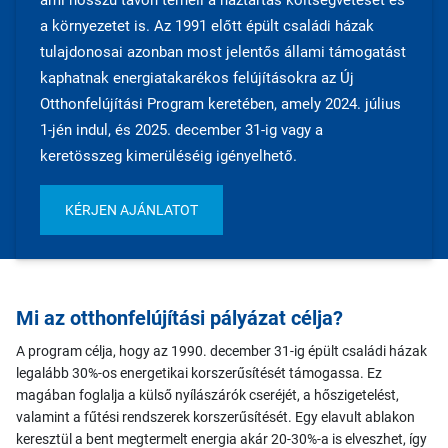
ami hosszú távon terheli a háztartás költségvetését és
a környezetet is. Az 1991 előtt épült családi házak
tulajdonosai azonban most jelentős állami támogatást
kaphatnak energiatakarékos felújításokra az Új
Otthonfelújítási Program keretében, amely 2024. július
1-jén indul, és 2025. december 31-ig vagy a
keretösszeg kimerüléséig igényelhető.
KÉRJEN AJÁNLATOT
Mi az otthonfelújítási pályázat célja?
A program célja, hogy az 1990. december 31-ig épült családi házak
legalább 30%-os energetikai korszerűsítését támogassa. Ez
magában foglalja a külső nyílászárók cseréjét, a hőszigetelést,
valamint a fűtési rendszerek korszerűsítését. Egy elavult ablakon
keresztül a bent megtermelt energia akár 20-30%-a is elveszhet, így