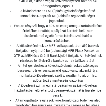
a 40 %-ot, akkor a végső kedvezményezett további 5%
támogatásra jogosult.
A kivitelezésre az ÉMI (Építésügyi Minőségellenőrző
Innovációs Nonprofit Kft.) oldalán regisztrált cégek
jogosultak.
Fontos tényező, hogy a 30%-os energiamegtakarítás elérése
érdekében további, a pályázat keretein belül nem
elszámolandó egyéb forrás is felhasználható a
korszerűsítéshez.
A kölcsönkérelmek az MFB-vel kapcsolatban álló bankok
fiókjaiban nyújtható be (Lakossági MFB Plusz Pontok: az
OTP, az MBH és a Gránit Bank kijelölt fiókjai). A hitelkérelmek
részletes feltételeiről a bankok adnak tájékoztatást.
A hitel igényléshez a következő okmányokat szükséges
beszerezni: érvényes személyi igazolvány, lakcímkártya,
munkáltatói jövedelemigazolás, ingatlan tulajdoni lap,
adótartozás mentesség igazolása
A jövedelmi szint meghatározásaikor az igénylővel egy
háztartásban elő, eltartott gyermekek számát is figyelembe
veszik.
A támogatható felújítások köre: homlokzati, födém és alsó
zárófödém hőszigetelése, nyílászárók cseréje és felújítása,