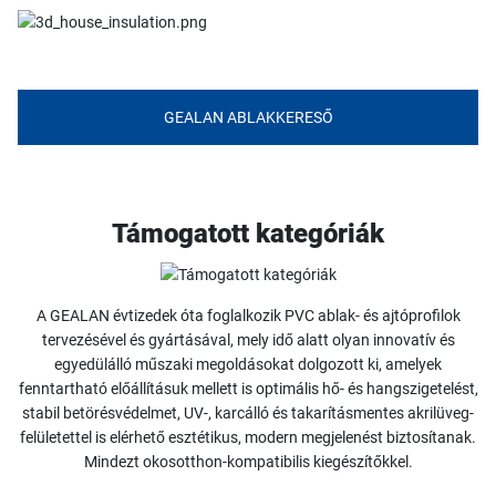
GEALAN ABLAKKERESŐ
Támogatott kategóriák
A GEALAN évtizedek óta foglalkozik PVC ablak- és ajtóprofilok
tervezésével és gyártásával, mely idő alatt olyan innovatív és
egyedülálló műszaki megoldásokat dolgozott ki, amelyek
fenntartható előállításuk mellett is optimális hő- és hangszigetelést,
stabil betörésvédelmet, UV-, karcálló és takarításmentes akrilüveg-
felületettel is elérhető esztétikus, modern megjelenést biztosítanak.
Mindezt okosotthon-kompatibilis kiegészítőkkel.