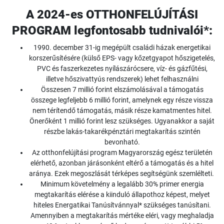
A 2024-es OTTHONFELÚJÍTÁSI
PROGRAM legfontosabb tudnivalói*:
1990. december 31-ig megépült családi házak energetikai
korszerűsítésére (külső EPS- vagy kőzetgyapot hőszigetelés,
PVC és faszerkezetes nyílászárócsere, víz- és gázfűtési,
illetve hőszivattyús rendszerek) lehet felhasználni
Összesen 7 millió forint elszámolásával a támogatás
összege legfeljebb 6 millió forint, amelynek egy része vissza
nem térítendő támogatás, másik része kamatmentes hitel.
Önerőként 1 millió forint lesz szükséges. Ugyanakkor a saját
részbe lakás-takarékpénztári megtakarítás szintén
bevonható.
Az otthonfelújítási program Magyarország egész területén
elérhető, azonban járásonként eltérő a támogatás és a hitel
aránya. Ezek megoszlását térképes segítségünk szemlélteti.
Minimum követelmény a legalább 30% primer energia
megtakarítás elérése a kiinduló állapothoz képest, melyet
hiteles Energatikai Tanúsítvánnyal* szükséges tanúsítani.
Amennyiben a megtakarítás mértéke eléri, vagy meghaladja