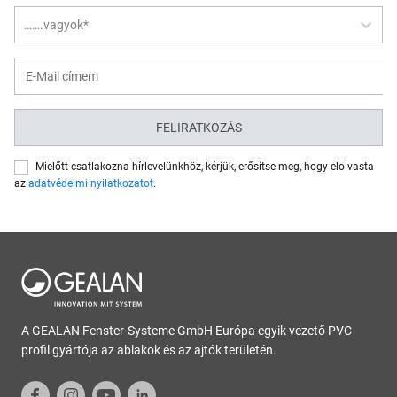
…….vagyok*
FELIRATKOZÁS
Mielőtt csatlakozna hírlevelünkhöz, kérjük, erősítse meg, hogy elolvasta
az
adatvédelmi nyilatkozatot
.
A GEALAN Fenster-Systeme GmbH Európa egyik vezető PVC
profil gyártója az ablakok és az ajtók területén.