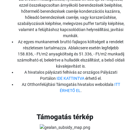
ezzel összekapcsoltan árnyékoló berendezések beépítése,
hőtermelő berendezések cseréje kondenzációs kazánra,
hőleadó berendezések cseréje, vagy korszerűsítése,
szabályozások kiépítése, melegvizes puffer tartály kiépítése,
valamint a felújításhoz kapcsolódóan helyreállítási, javítási
munkák.
Az egyes munkanemek bruttó fajlagos költségeit a rendelet
részletesen tartalmazza. Ablakcsere esetén legfeljebb
158.836, - Ft/m2 anyagköltség és 51.336, - Ft/m2 munkadíj
számolható el, beleértve a hulladék elszállítást, a belső oldali
kávalejavítást is.
A hivatalos pályázati felhívás az országos Pályázati
Portálon
IDE KATTINTVA
érhető el.
Az Otthonfelújítási Támogatás hivatalos weboldala
ITT
ÉRHETŐ EL
.
Támogatás térkép