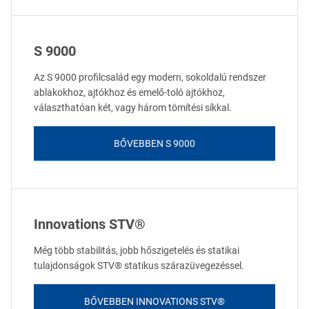
S 9000
Az S 9000 profilcsalád egy modern, sokoldalú rendszer
ablakokhoz, ajtókhoz és emelő-toló ajtókhoz,
választhatóan két, vagy három tömítési síkkal.
BŐVEBBEN S 9000
Innovations STV®
Még több stabilitás, jobb hőszigetelés és statikai
tulajdonságok STV® statikus szárazüvegezéssel.
BŐVEBBEN INNOVATIONS STV®