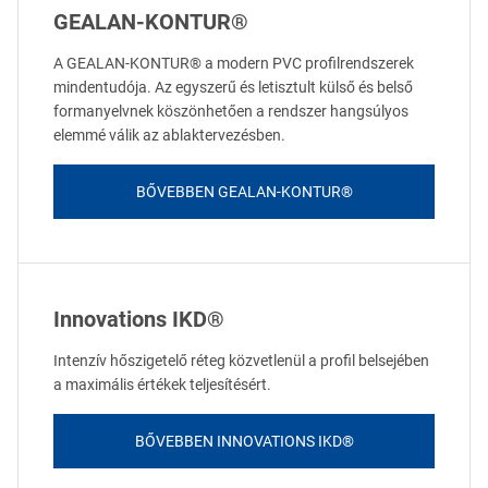
GEALAN-KONTUR®
A GEALAN-KONTUR® a modern PVC profilrendszerek
mindentudója. Az egyszerű és letisztult külső és belső
formanyelvnek köszönhetően a rendszer hangsúlyos
elemmé válik az ablaktervezésben.
BŐVEBBEN GEALAN-KONTUR®
Innovations IKD®
Intenzív hőszigetelő réteg közvetlenül a profil belsejében
a maximális értékek teljesítésért.
BŐVEBBEN INNOVATIONS IKD®