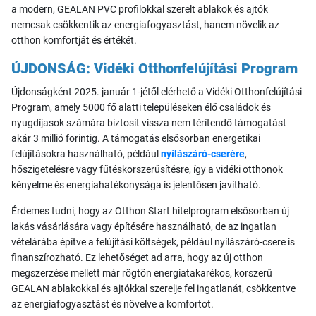
a modern, GEALAN PVC profilokkal szerelt ablakok és ajtók
nemcsak csökkentik az energiafogyasztást, hanem növelik az
otthon komfortját és értékét.
ÚJDONSÁG: Vidéki Otthonfelújítási Program
Újdonságként 2025. január 1-jétől elérhető a Vidéki Otthonfelújítási
Program, amely 5000 fő alatti településeken élő családok és
nyugdíjasok számára biztosít vissza nem térítendő támogatást
akár 3 millió forintig. A támogatás elsősorban energetikai
felújításokra használható, például
nyílászáró-cserére
,
hőszigetelésre vagy fűtéskorszerűsítésre, így a vidéki otthonok
kényelme és energiahatékonysága is jelentősen javítható.
Érdemes tudni, hogy az Otthon Start hitelprogram elsősorban új
lakás vásárlására vagy építésére használható, de az ingatlan
vételárába építve a felújítási költségek, például nyílászáró-csere is
finanszírozható. Ez lehetőséget ad arra, hogy az új otthon
megszerzése mellett már rögtön energiatakarékos, korszerű
GEALAN ablakokkal és ajtókkal szerelje fel ingatlanát, csökkentve
az energiafogyasztást és növelve a komfortot.