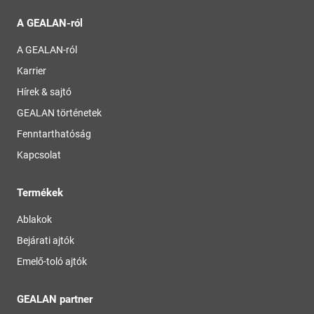
A GEALAN-ról
A GEALAN-ról
Karrier
Hírek & sajtó
GEALAN történetek
Fenntarthatóság
Kapcsolat
Termékek
Ablakok
Bejárati ajtók
Emelő-toló ajtók
GEALAN partner