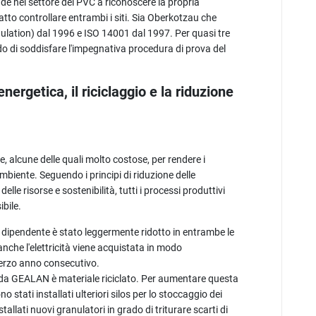
nde nel settore del PVC a riconoscere la propria
fatto controllare entrambi i siti. Sia Oberkotzau che
ulation) dal 1996 e ISO 14001 dal 1997. Per quasi tre
ado di soddisfare l'impegnativa procedura di prova del
.
nergetica, il riciclaggio e la riduzione
alcune delle quali molto costose, per rendere i
mbiente. Seguendo i principi di riduzione delle
lle risorse e sostenibilità, tutti i processi produttivi
ibile.
 dipendente è stato leggermente ridotto in entrambe le
nche l'elettricità viene acquistata in modo
terzo anno consecutivo.
to da GEALAN è materiale riciclato. Per aumentare questa
stati installati ulteriori silos per lo stoccaggio dei
nstallati nuovi granulatori in grado di triturare scarti di