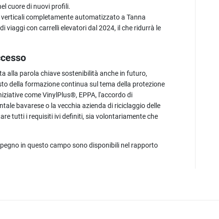
nel cuore di nuovi profili.
e verticali completamente automatizzato a Tanna
 viaggi con carrelli elevatori dal 2024, il che ridurrà le
uccesso
 alla parola chiave sostenibilità anche in futuro,
to della formazione continua sul tema della protezione
iziative come VinylPlus®, EPPA, l'accordo di
entale bavarese o la vecchia azienda di riciclaggio delle
tutti i requisiti ivi definiti, sia volontariamente che
impegno in questo campo sono disponibili nel rapporto