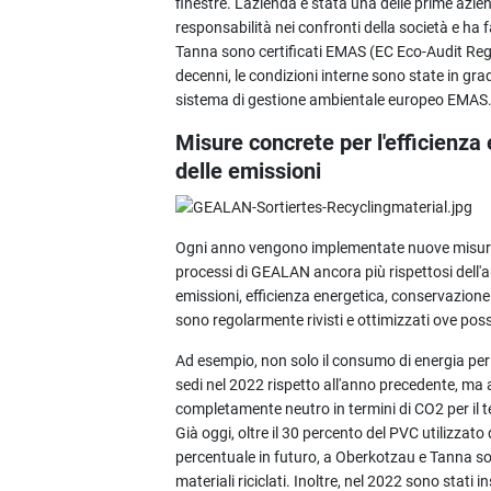
finestre. L'azienda è stata una delle prime azie
responsabilità nei confronti della società e ha 
Tanna sono certificati EMAS (EC Eco-Audit Reg
decenni, le condizioni interne sono state in gr
sistema di gestione ambientale europeo EMAS
Misure concrete per l'efficienza e
delle emissioni
Ogni anno vengono implementate nuove misure, 
processi di GEALAN ancora più rispettosi dell'a
emissioni, efficienza energetica, conservazione de
sono regolarmente rivisti e ottimizzati ove poss
Ad esempio, non solo il consumo di energia per
sedi nel 2022 rispetto all'anno precedente, ma a
completamente neutro in termini di CO2 per il 
Già oggi, oltre il 30 percento del PVC utilizza
percentuale in futuro, a Oberkotzau e Tanna sono 
materiali riciclati. Inoltre, nel 2022 sono stati i