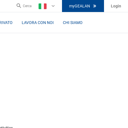
myGEALAN
Login
Cerca
IT
RIVATO
LAVORA CON NOI
CHI SIAMO