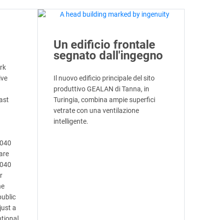
Un edificio frontale
segnato dall'ingegno
rk
ive
Il nuovo edificio principale del sito
produttivo GEALAN di Tanna, in
ast
Turingia, combina ampie superfici
vetrate con una ventilazione
intelligente.
8040
are
8040
r
he
public
just a
tional