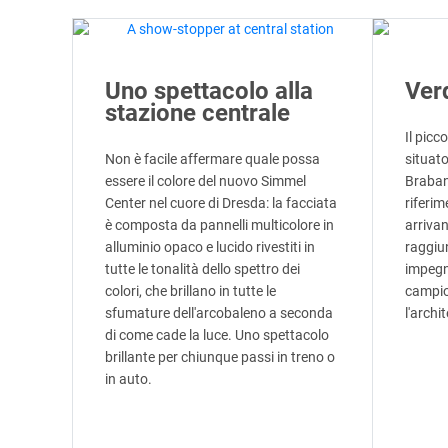
Uno spettacolo alla
Ver
stazione centrale
Il picc
Non è facile affermare quale possa
situato
essere il colore del nuovo Simmel
Braban
Center nel cuore di Dresda: la facciata
riferim
è composta da pannelli multicolore in
arriva
alluminio opaco e lucido rivestiti in
raggiun
tutte le tonalità dello spettro dei
impegn
colori, che brillano in tutte le
campio
sfumature dell'arcobaleno a seconda
l'archi
di come cade la luce. Uno spettacolo
brillante per chiunque passi in treno o
in auto.