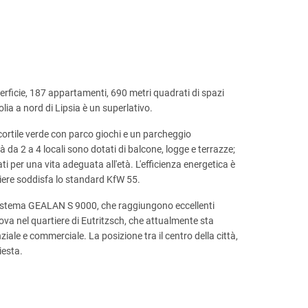
perficie, 187 appartamenti, 690 metri quadrati di spazi
lia a nord di Lipsia è un superlativo.
ortile verde con parco giochi e un parcheggio
 da 2 a 4 locali sono dotati di balcone, logge e terrazze;
i per una vita adeguata all'età. L'efficienza energetica è
tiere soddisfa lo standard KfW 55.
l sistema GEALAN S 9000, che raggiungono eccellenti
rova nel quartiere di Eutritzsch, che attualmente sta
ale e commerciale. La posizione tra il centro della città,
iesta.