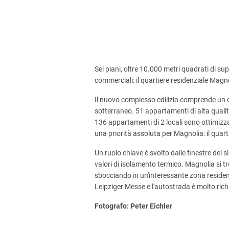
Sei piani, oltre 10.000 metri quadrati di su
commerciali: il quartiere residenziale Magno
Il nuovo complesso edilizio comprende un c
sotterraneo. 51 appartamenti di alta qualità
136 appartamenti di 2 locali sono ottimizzat
una priorità assoluta per Magnolia: il quar
Un ruolo chiave è svolto dalle finestre de
valori di isolamento termico. Magnolia si t
sbocciando in un'interessante zona residenzi
Leipziger Messe e l'autostrada è molto rich
Fotografo: Peter Eichler