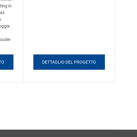
ding in
has
m
loggia
louder
TO
DETTAGLIO DEL PROGETTO