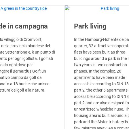
de in campagna
Park living
olo villaggio di Cromvoirt,
In the Hamburg-Hohenfelde pa
 nella provincia olandese del
quarter, 32 attractive cooperat
te Settentrionale, è un punto di
flats have been built as three
ento per ogni golfista. I golfisti
buildings around a park in the l
no da ogni dove per
two years in two construction
gere il Bernardus Golf: un
phases. In the complex, 26
ativo campo da golf da
apartments have been made
nato a 18 buche che unisce
accessible according to DIN 1
tettura del golf alla natura.
part 2, the other 6 apartments 
accessible according to DIN 1
part 2 and are also designed fo
unrestricted wheelchair use. T
housing area is built around a 
park and the Alster tributary is 
few minutes away. As a conven