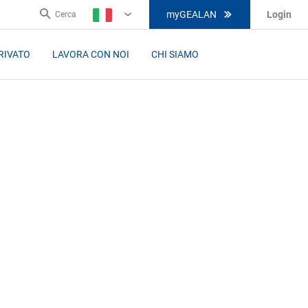
myGEALAN
Login
Cerca
IT
RIVATO
LAVORA CON NOI
CHI SIAMO