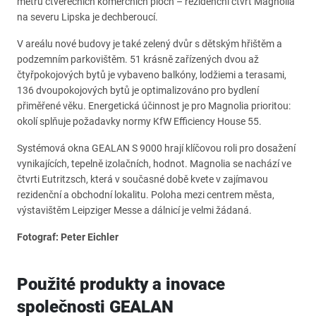
metrů čtverečních komerčních ploch – rezidenční čtvrť Magnolia
na severu Lipska je dechberoucí.
V areálu nové budovy je také zelený dvůr s dětským hřištěm a
podzemním parkovištěm. 51 krásně zařízených dvou až
čtyřpokojových bytů je vybaveno balkóny, lodžiemi a terasami,
136 dvoupokojových bytů je optimalizováno pro bydlení
přiměřené věku. Energetická účinnost je pro Magnolia prioritou:
okolí splňuje požadavky normy KfW Efficiency House 55.
Systémová okna GEALAN S 9000 hrají klíčovou roli pro dosažení
vynikajících, tepelně izolačních, hodnot. Magnolia se nachází ve
čtvrti Eutritzsch, která v současné době kvete v zajímavou
rezidenční a obchodní lokalitu. Poloha mezi centrem města,
výstavištěm Leipziger Messe a dálnicí je velmi žádaná.
Fotograf: Peter Eichler
Použité produkty a inovace
společnosti GEALAN