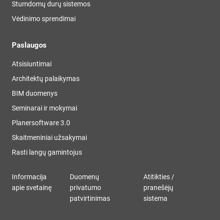
Stumdomų durų sistemos
Vėdinimo sprendimai
Paslaugos
Atsisiuntimai
Architektų palaikymas
BIM duomenys
Seminarai ir mokymai
Planersoftware 3.0
Skaitmeniniai užsakymai
Rasti langų gamintojus
Informacija
Duomenų
Atitikties /
apie svetainę
privatumo
pranešėjų
patvirtinimas
sistema