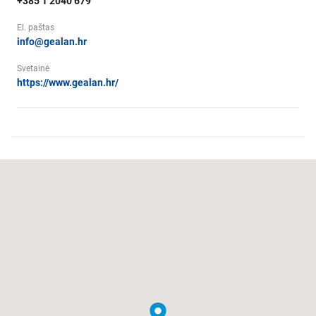
+385 1 2040 679
El. paštas
info@gealan.hr
Svetainė
https://www.gealan.hr/