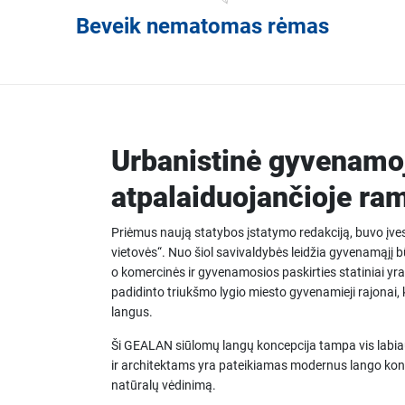
Beveik nematomas rėmas
Urbanistinė gyvenamoj
atpalaiduojančioje ra
Priėmus naują statybos įstatymo redakciją, buvo įvest
vietovės“. Nuo šiol savivaldybės leidžia gyvenamąjį b
o komercinės ir gyvenamosios paskirties statiniai yra a
padidinto triukšmo lygio miesto gyvenamieji rajonai,
langus.
Ši GEALAN siūlomų langų koncepcija tampa vis labi
ir architektams yra pateikiamas modernus lango konst
natūralų vėdinimą.