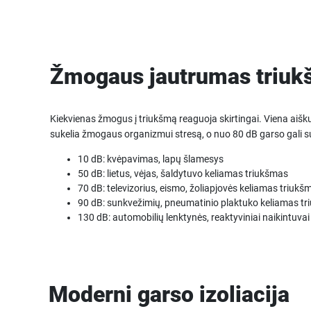
Žmogaus jautrumas triuk
Kiekvienas žmogus į triukšmą reaguoja skirtingai. Viena aišk
sukelia žmogaus organizmui stresą, o nuo 80 dB garso gali sut
10 dB: kvėpavimas, lapų šlamesys
50 dB: lietus, vėjas, šaldytuvo keliamas triukšmas
70 dB: televizorius, eismo, žoliapjovės keliamas triukš
90 dB: sunkvežimių, pneumatinio plaktuko keliamas t
130 dB: automobilių lenktynės, reaktyviniai naikintuvai
Moderni garso izoliacija