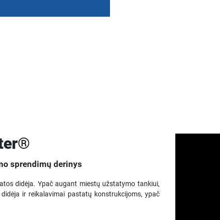
ter®
nimo sprendimų derinys
latos didėja. Ypač augant miestų užstatymo tankiui,
o didėja ir reikalavimai pastatų konstrukcijoms, ypač