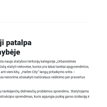
i patalpa
mybėje
a nauja statybos teritorijų kategorija „Urbanistinės
ūstą statyti vietovėse, kurios yra labai tankiai apgyvendintos,
rti vieni kitų. „Hafen City“ langų pritaikymo sritis –
 kai nenorima atsisakyti natūralaus vėdinimo per pravertus
au tankėjančių didmiesčių problemos sprendimu. Statytojams
rukcijos sprendimas, kuris apjungia puikią garso izoliaciją ir