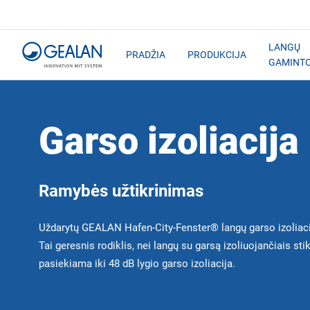
LANGŲ
PRADŽIA
PRODUKCIJA
GAMINT
Garso izoliacija
Ramybės užtikrinimas
Uždarytų GEALAN Hafen-City-Fenster® langų garso izoliacij
Tai geresnis rodiklis, nei langų su garsą izoliuojančiais sti
pasiekiama iki 48 dB lygio garso izoliacija.