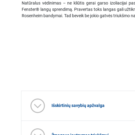
Natūralus vėdinimas – ne kliūtis gerai garso izoliacijai 
Fenster® langų sprendimą. Pravertas toks langas gali užtikrinti
Rosenheim bandymai. Tad beveik be jokio gatvės triukšmo na
Išskirtinių savybių apžvalga