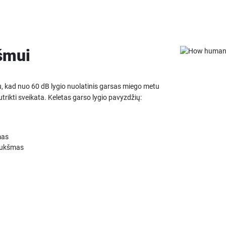
šmui
u, kad nuo 60 dB lygio nuolatinis garsas miego metu
rikti sveikata. Keletas garso lygio pavyzdžių:
mas
riukšmas