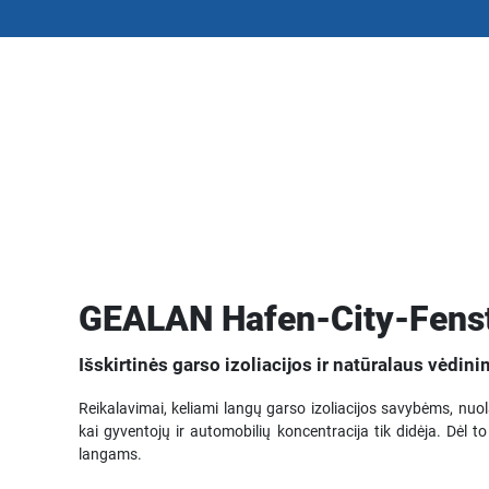
GEALAN Hafen-City-Fens
Išskirtinės garso izoliacijos ir natūralaus vėdi
Reikalavimai, keliami langų garso izoliacijos savybėms, nuo
kai gyventojų ir automobilių koncentracija tik didėja. Dėl t
langams.