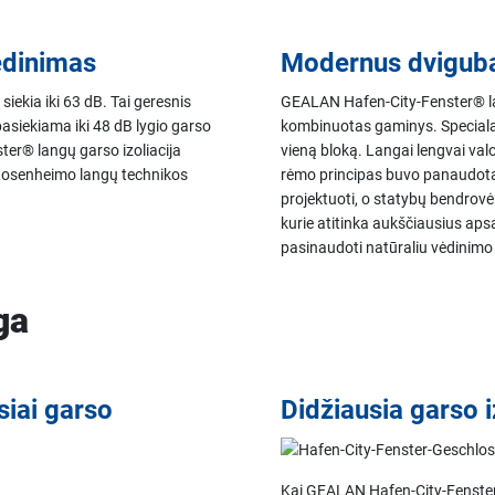
vėdinimas
Modernus dviguba
ekia iki 63 dB. Tai geresnis
GEALAN Hafen-City-Fenster® l
 pasiekiama iki 48 dB lygio garso
kombinuotas gaminys. Specialau
ster® langų garso izoliacija
vieną bloką. Langai lengvai valo
T Rosenheimo langų technikos
rėmo principas buvo panaudota
projektuoti, o statybų bendrov
kurie atitinka aukščiausius aps
pasinaudoti natūraliu vėdinimo
ga
siai garso
Didžiausia garso i
Kai GEALAN Hafen-City-Fenster® 