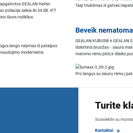
rai apgalvotos GEALAN Hafen-
Taip triukšmas iš gatvės nepate
izoliacija siekia iki 34 dB. IFT
no šiuos rodiklius.
Beveik nematoma
GEALAN-KUBUS® ir GEALAN S 9
ogus lango valymas iš patalpos
išskirtinis bruožas - siaura ma
 panaudojimo moderniems
matomo rėmo plotį ir išlaiko puik
Pro langus su siauru rėmu į pa
Turite k
Susisiekite su mumis 
Kontaktai