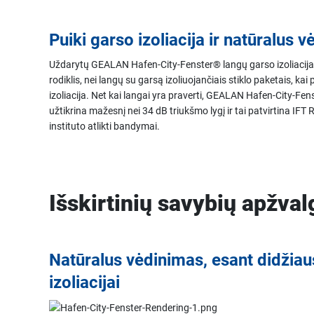
Puiki garso izoliacija ir natūralus 
Uždarytų GEALAN Hafen-City-Fenster® langų garso izoliacija si
rodiklis, nei langų su garsą izoliuojančiais stiklo paketais, kai
izoliacija. Net kai langai yra praverti, GEALAN Hafen-City-Fen
užtikrina mažesnį nei 34 dB triukšmo lygį ir tai patvirtina IF
instituto atlikti bandymai.
Išskirtinių savybių apžval
Natūralus vėdinimas, esant didžiau
izoliacijai