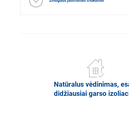
Žmogaus jautrumas triukšmui
Natūralus vėdinimas, es
didžiausiai garso izoliaci