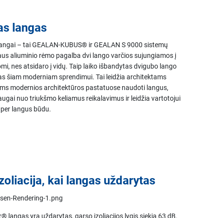
s langas
angai – tai GEALAN-KUBUS® ir GEALAN S 9000 sistemų
s aliuminio rėmo pagalba dvi lango varčios sujungiamos į
mi, nes atsidaro į vidų. Taip laiko išbandytas dvigubo lango
s šiam moderniam sprendimui. Tai leidžia architektams
ėms modernios architektūros pastatuose naudoti langus,
augai nuo triukšmo keliamus reikalavimus ir leidžia vartotojui
 per langus būdu.
zoliacija, kai langas uždarytas
langas yra uždarytas, garso izoliacijos lygis siekia 63 dB.