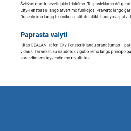
Šviežas oras ir beveik jokio triukšmo. Tai pasiekiama dėl ge
City-Fensters® lango atvertimo funkcijos. Praverto lango garso 
Rosenheimo langų technikos instituto atlikti bandymai patvirti
Paprasta valyti
Kitas GEALAN Hafen-City-Fenster® langų pranašumas ­– pat
vidaus. Tai anksčiau naudoto dvigubo rėmo lango principo
sprendimams igyvendinimo rezultatas.