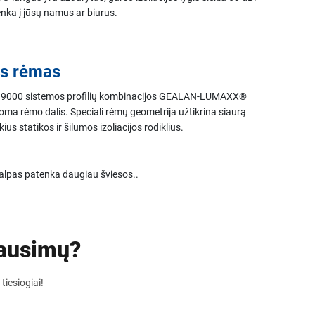
nka į jūsų namus ar biurus.
s rėmas
000 sistemos profilių kombinacijos GEALAN-LUMAXX®
toma rėmo dalis. Speciali rėmų geometrija užtikrina siaurą
ius statikos ir šilumos izoliacijos rodiklius.
talpas patenka daugiau šviesos..
lausimų?
tiesiogiai!