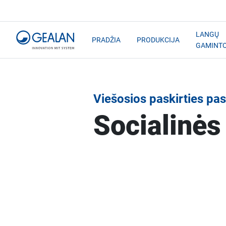
LANGŲ
PRADŽIA
PRODUKCIJA
GAMINT
Viešosios paskirties pas
Socialinė