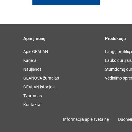
Apie įmonę
Produkcija
Apie GEALAN
Langų profilių
Karjera
Lauko durų si
Naujienos
Stumdomų dur
GEANOVA žurnalas
Vėdinimo spre
GEALAN istorijos
Tvarumas
Kontaktai
Informacija apie svetainę
Duomen