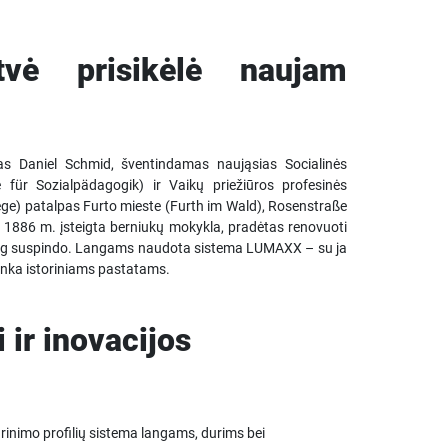
tvė prisikėlė naujam
nas Daniel Schmid, šventindamas naująsias Socialinės
für Sozialpädagogik) ir Vaikų priežiūros profesinės
ege) patalpas Furto mieste (Furth im Wald), Rosenstraße
ė 1886 m. įsteigta berniukų mokykla, pradėtas renovuoti
esiog suspindo. Langams naudota sistema LUMAXX – su ja
 tinka istoriniams pastatams.
ir inovacijos
arinimo profilių sistema langams, durims bei