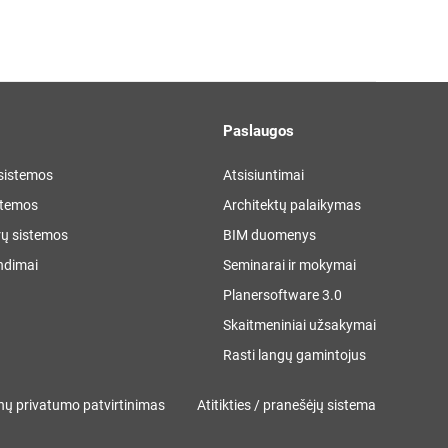
Paslaugos
 sistemos
Atsisiuntimai
stemos
Architektų palaikymas
ų sistemos
BIM duomenys
ndimai
Seminarai ir mokymai
Planersoftware 3.0
Skaitmeniniai užsakymai
Rasti langų gamintojus
ų privatumo patvirtinimas
Atitikties / pranešėjų sistema