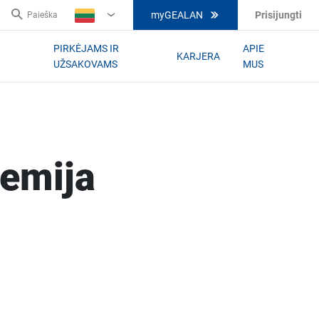
myGEALAN
Prisijungti
Paieška
LT
PIRKĖJAMS IR
APIE
KARJERA
UŽSAKOVAMS
MUS
demija