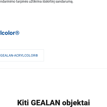
rinimo tarpinės užtikrina išskirtinį sandarumą.
lcolor®
OS GEALAN-ACRYLCOLOR®
Kiti GEALAN objektai