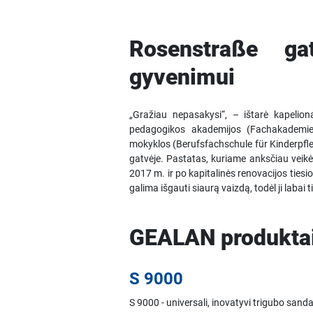
Rosenstraße ga
gyvenimui
„Gražiau nepasakysi“, – ištarė kapelio
pedagogikos akademijos (Fachakademie 
mokyklos (Berufsfachschule für Kinderpfl
gatvėje. Pastatas, kuriame anksčiau veik
2017 m. ir po kapitalinės renovacijos ti
galima išgauti siaurą vaizdą, todėl ji labai
GEALAN produktai 
S 9000
S 9000 - universali, inovatyvi trigubo sand