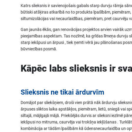
Katrs slieksnis ir savienojošais gabals starp durvju rāmja sān
būtiski atšķiras atkarībā no to produkta īpašībām, piemēram,
siltumizolācijas vai necaurlaidības, piemēram, pret caurvēju v
Gan jaunās ēkās, gan renovācijas projektos arvien vairāk uzm
pieejamības aspektam. Tas nozīmē, ka grīdas līmeņa durvju sl
starp iekšpusi un ārpusi , tiek ņemti vērā jau plānošanas po
būvniecības posmā.
Kāpēc labs slieksnis ir sva
Slieksnis ne tikai ārdurvīm
Domājot par sliekšņiem, droši vien prātā nāk ārdurvju slieksnis
ārpuses sliktos laika apstākļos, piemēram, lietū, sniegā vai spē
siltajā, mājīgajā mājā. Priekšējās durvis ar slieksni iezīmē pār
iekšpusi no mitruma, caurvēja vai trokšņa iekļūšanas . Turklāt
kombinācija ar tādām īpašībām kā ūdensnecaurlaidība un opti