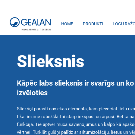
HOME
PRODUKTI
LOGU RAŽO
Slieksnis
Kāpēc labs slieksnis ir svarīgs un ko
izvēloties
Sliekšņi parasti nav ēkas elements, kam pievēršat lielu uzm
tikai iezīmē robežšķirtni starp iekšpusi un ārpusi. Bet tā n
funkcija. Tie aptver muca savienojumus un kalpo kā apakšē
vērtnei. Turklāt gulšņi palīdz ar siltumizolāciju, lietus un vē