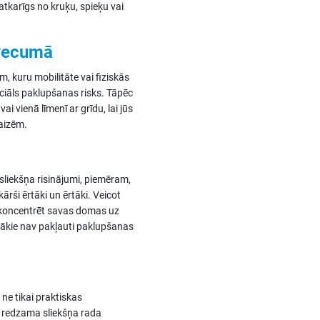
 atkarīgs no kruķu, spieķu vai
 vecumā
m, kuru mobilitāte vai fiziskās
nciāls paklupšanas risks. Tāpēc
ai vienā līmenī ar grīdu, lai jūs
raizēm.
sliekšņa risinājumi, piemēram,
ši ērtāki un ērtāki. Veicot
 koncentrēt savas domas uz
nākie nav pakļauti paklupšanas
e tikai praktiskas
ez redzama sliekšņa rada