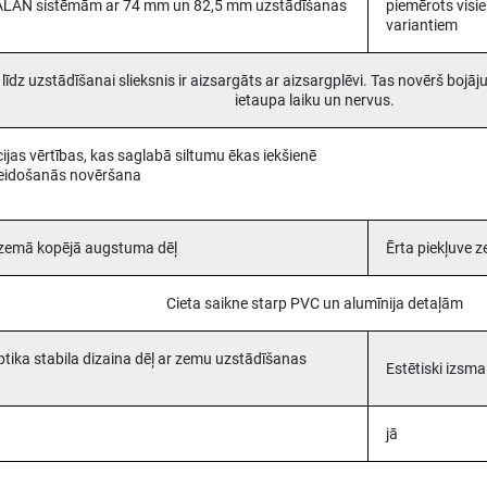
ALAN sistēmām ar 74 mm un 82,5 mm uzstādīšanas
piemērots visi
variantiem
īdz uzstādīšanai slieksnis ir aizsargāts ar aizsargplēvi. Tas novērš boj
ietaupa laiku un nervus.
ācijas vērtības, kas saglabā siltumu ēkas iekšienē
eidošanās novēršana
 zemā kopējā augstuma dēļ
Ērta piekļuve z
Cieta saikne starp PVC un alumīnija detaļām
ptika stabila dizaina dēļ ar zemu uzstādīšanas
Estētiski izsma
jā