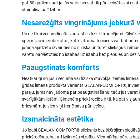
pat 50 gadiem, pat ja jūs vairs neesat tik pārliecināts vai esat
staigulīša palīdzības.
Nesarežģīts vingrinājums jebkurā
Un ne tikai vecumdienās var rasties fiziski traucējumi. Cilvēkie
spējas jau ir ierobežotas, katrs ātruma trieciens var būt pote
jums vajadzētu izvairīties no šī riska un turēt sliekšņus zemus v
varētu pārvietoties no istabas uz istabu bez piepūles un bez 
Paaugstināts komforts
Neatkarīgi no jūsu vecuma vai fiziskā stāvokļa, zemes līmeņa 
grīdas līmeņa produkta variants GEALAN-COMFORT®, ir vienkār
pāreju, jums nav jādomā par paaugstināšanu, taču jūs varat
svarīgākām lietām. Ģimenēm priekšrocība ir tā, ka pat visjau
briesmām, ja vien viņi trenē savu pārliecību.
Izsmalcināta estētika
Jo īpaši GEALAN-COMFORT® slieksnis bez šķēršļiem piedāvā n
priekšrocības, bet arī izšķirošu vizuālo. Vienmērīga pāreja b