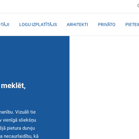
TĀJI
LOGU IZPLATĪTĀJS
ARHITEKTI
PRIVĀTO
PIETE
 meklēt,
anību. Vizuāli tie
av vienīgā sliekšņu
jā pietura durvju
ja necaurlaidību, kā