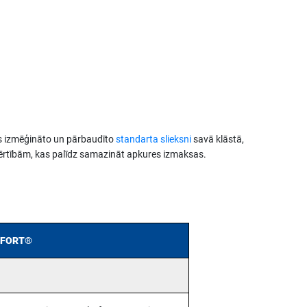
dīs izmēģināto un pārbaudīto
standarta slieksni
savā klāstā,
 vērtībām, kas palīdz samazināt apkures izmaksas.
MFORT®