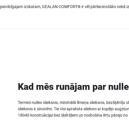
ievilcīgajam izskatam, GEALAN-COMFORT® ir vēl pārliecinošāks nekā izm
Kad mēs runājam par nulle
Termini nulles slieksnis, minimālā līmeņa slieksnis, bezšķēršļu 
slieksnis ir sinonīmi. Tie visi apraksta slieksni ar kopējo au
18040 konstrukcijai bez šķēršļiem un nodrošina ērtu pāreju no 