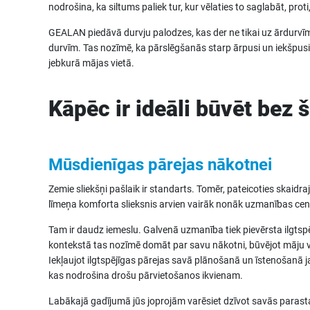
nodrošina, ka siltums paliek tur, kur vēlaties to saglabāt, proti,
GEALAN piedāvā durvju palodzes, kas der ne tikai uz ārdurvīm,
durvīm. Tas nozīmē, ka pārslēgšanās starp ārpusi un iekšpusi 
jebkurā mājas vietā.
Kāpēc ir ideāli būvēt bez 
Mūsdienīgas pārejas nākotnei
Zemie sliekšņi pašlaik ir standarts. Tomēr, pateicoties skaidr
līmeņa komforta slieksnis arvien vairāk nonāk uzmanības centr
Tam ir daudz iemeslu. Galvenā uzmanība tiek pievērsta ilgtspē
kontekstā tas nozīmē domāt par savu nākotni, būvējot māju 
Iekļaujot ilgtspējīgas pārejas savā plānošanā un īstenošanā ja
kas nodrošina drošu pārvietošanos ikvienam.
Labākajā gadījumā jūs joprojām varēsiet dzīvot savās parasta