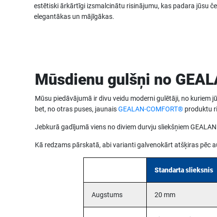
estētiski ārkārtīgi izsmalcinātu risinājumu, kas padara jūsu če
elegantākas un mājīgākas.
Mūsdienu gulšņi no GEA
Mūsu piedāvājumā ir divu veidu moderni gulētāji, no kuriem jū
bet, no otras puses, jaunais
GEALAN-COMFORT®
produktu ri
Jebkurā gadījumā viens no diviem durvju sliekšņiem GEALAN pr
Kā redzams pārskatā, abi varianti galvenokārt atšķiras pēc 
Standarta slieksnis
Augstums
20 mm