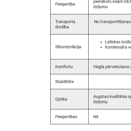
piemērots visām GE
Pieejamība
dziļumu
Transporta
No transportēšanas l
drošība
Lieliskas izol
Siltumizolācija
Kondensāta v
Komfortu
Viegla pārvietošana
Stabilitāte
Augstas kvalitātes o
Optika
dziļumu
Pieejamības
Nē