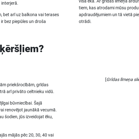
visā ēkā. Ar grīdas līmeņa ārdu
 interjerā.
tiem, kas atrodami mūsu produkt
 bet arī uz balkona vai terases
apdraudējumiem un tā vietā pied
ir bez piepūles un droša
otrādi.
šķēršļiem?
[
Grīdas līmeņa sl
ajām priekšrocībām, grīdas
ā arī privāto celtnieku vidū.
jīgai būvniecībai. Šajā
vai renovējot jaunākā vecumā.
u šodien, jūs izveidojat ēku,
jās mājās pēc 20, 30, 40 vai