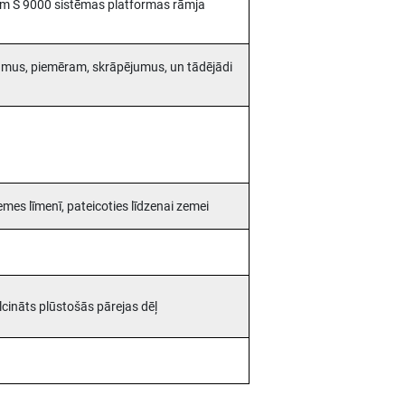
em S 9000 sistēmas platformas rāmja
ājumus, piemēram, skrāpējumus, un tādējādi
emes līmenī, pateicoties līdzenai zemei
lcināts plūstošās pārejas dēļ