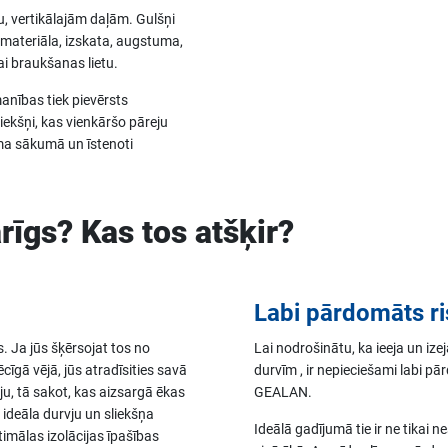
u, vertikālajām daļām. Gulšņi
 materiāla, izskata, augstuma,
ai braukšanas lietu.
anības tiek pievērsts
iekšņi, kas vienkāršo pāreju
sma sākumā un īstenoti
rīgs? Kas tos atšķir?
Labi pārdomāts ri
. Ja jūs šķērsojat tos no
Lai nodrošinātu, ka ieeja un ize
cīgā vējā, jūs atradīsities savā
durvīm , ir nepieciešami labi pā
eju, tā sakot, kas aizsargā ēkas
GEALAN.
 ideāla durvju un sliekšņa
Ideālā gadījumā tie ir ne tikai n
mālas izolācijas īpašības