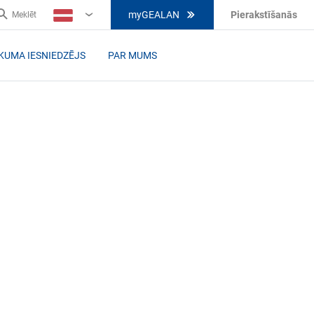
myGEALAN
Pierakstīšanās
Meklēt
LV
IKUMA IESNIEDZĒJS
PAR MUMS