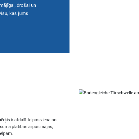
 mājīgai, drošai un
visu, kas jums
ērķis ir atdalīt telpas viena no
pašuma platības ārpus mājas,
telpām.