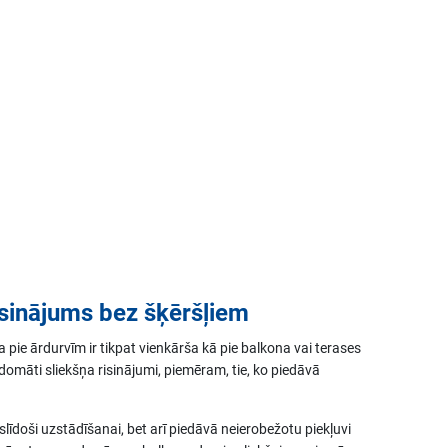
sinājums bez šķēršļiem
ja pie ārdurvīm ir tikpat vienkārša kā pie balkona vai terases
rdomāti sliekšņa risinājumi, piemēram, tie, ko piedāvā
eslīdoši uzstādīšanai, bet arī piedāvā neierobežotu piekļuvi