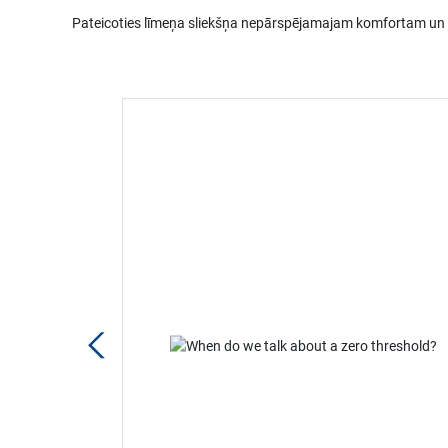
Pateicoties līmeņa sliekšņa nepārspējamajam komfortam un p
 jāņem vērā