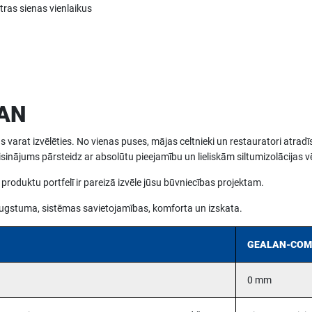
tras sienas vienlaikus
LAN
s varat izvēlēties. No vienas puses, mājas celtnieki un restauratori atra
sinājums pārsteidz ar absolūtu pieejamību un lieliskām siltumizolācijas
oduktu portfelī ir pareizā izvēle jūsu būvniecības projektam.
augstuma, sistēmas savietojamības, komforta un izskata.
GEALAN-CO
0 mm