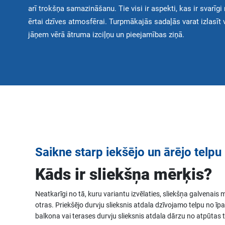
arī trokšņa samazināšanu. Tie visi ir aspekti, kas ir svarīgi
ērtai dzīves atmosfērai. Turpmākajās sadaļās varat izlasīt 
jāņem vērā ātruma izciļņu un pieejamības ziņā.
Saikne starp iekšējo un ārējo telpu
Kāds ir sliekšņa mērķis?
Neatkarīgi no tā, kuru variantu izvēlaties, sliekšņa galvenais m
otras. Priekšējo durvju slieksnis atdala dzīvojamo telpu no ī
balkona vai terases durvju slieksnis atdala dārzu no atpūtas 