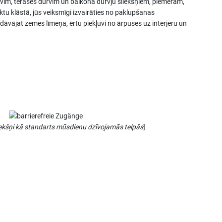
rvīm, terases durvīm un balkona durvju sliekšņiem, piemēram,
u klāstā, jūs veiksmīgi izvairāties no paklupšanas
āvājat zemes līmeņa, ērtu piekļuvi no ārpuses uz interjeru un
iekšņi kā standarts mūsdienu dzīvojamās telpās
]