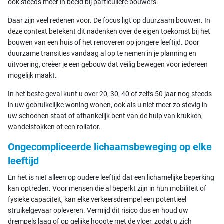
ook steeds meer in beeld bij particuliere bouwers.
Daar zijn veel redenen voor. De focus ligt op duurzaam bouwen. In
deze context betekent dit nadenken over de eigen toekomst bij het
bouwen van een huis of het renoveren op jongere leeftijd. Door
duurzame transities vandaag al op te nemen in je planning en
uitvoering, creëer je een gebouw dat veilig bewegen voor iedereen
mogelijk maakt.
In het beste geval kunt u over 20, 30, 40 of zelfs 50 jaar nog steeds
in uw gebruikelijke woning wonen, ook als u niet meer zo stevig in
uw schoenen staat of afhankelijk bent van de hulp van krukken,
wandelstokken of een rollator.
Ongecompliceerde lichaamsbeweging op elke
leeftijd
En het is niet alleen op oudere leeftijd dat een lichamelijke beperking
kan optreden. Voor mensen die al beperkt zijn in hun mobiliteit of
fysieke capaciteit, kan elke verkeersdrempel een potentieel
struikelgevaar opleveren. Vermijd dit risico dus en houd uw
drempels laag of op gelijke hoogte met de vloer, zodat u zich