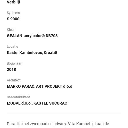
Verblijf
Systeem
S 9000
Kleur
GEALAN-acrylcolor® DB703
Locatie
Kaštel Kambelovac, Kroatië
Bouwjaar
2018
Architect
MARKO PARAĆ, ART PROJEKT d.o.o
Raamfabrikant
IZODAL d.o.o., KAŠTEL SUĆURAC
Paradijs met zwembad en privacy: Villa Kambel ligt aan de