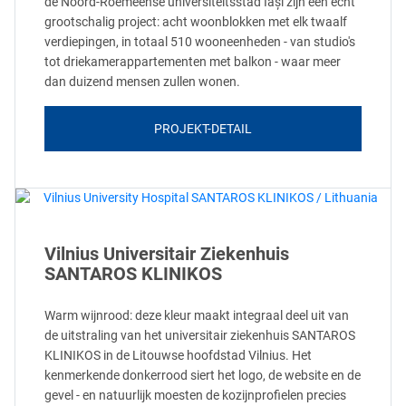
de Noord-Roemeense universiteitsstad Iași zijn een echt
grootschalig project: acht woonblokken met elk twaalf
verdiepingen, in totaal 510 wooneenheden - van studio's
tot driekamerappartementen met balkon - waar meer
dan duizend mensen zullen wonen.
PROJEKT-DETAIL
Vilnius Universitair Ziekenhuis
SANTAROS KLINIKOS
Warm wijnrood: deze kleur maakt integraal deel uit van
de uitstraling van het universitair ziekenhuis SANTAROS
KLINIKOS in de Litouwse hoofdstad Vilnius. Het
kenmerkende donkerrood siert het logo, de website en de
gevel - en natuurlijk moesten de kozijnprofielen precies