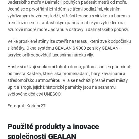
Jaderského moře v Dalmácii, pouhých padesát metrů od moře.
Jedná se o prvotřídní letní dům se třemi podlažími, vlastním
vyhřívaným bazénem, lodžií, střešní terasou s vířivkou a barem a
třemi ložnicemi s fantastickým panoramatickým výhledem na
azurově modré moře Jadranu a ostrovy u dalmatského pobřeží.
Velké prosklené stěny lze otevřít na terasu, která zve k odpočinku
s lehátky. Okna systému GEALAN S 9000 ze slídy GEALAN-
acrylcolor® odpovídají luxusnímu nároku vily.
Hosté si užívají soukromí tohoto domu; přitom jsou jen pár minut
od města Kaštela, které láká promenádami, bary, kavárnami a
středomořskou atmosférou. Vila se nachází přesně mezi městy
Split a Trogir, jejichž historické památky jsou na seznamu
světového dědictví UNESCO.
Fotograf: Koridor27
Použité produkty a inovace
společnosti GEALAN