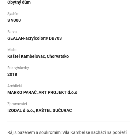
Obytný dům
Systém
S 9000
Barva
GEALAN-acrylcolor® DB703
Misto
Kaštel Kambelovac, Chorvatsko
Rok výstavby
2018
Architekt
MARKO PARAĆ, ART PROJEKT d.o.o
Zpracovatel
IZODAL d.o.o., KAŠTEL SUĆURAC
Ráj s bazénem a soukromím: Vila Kambel se nachází na pobřeží