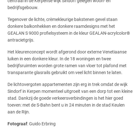
centraal in de Kerpense wijk Sindorf gelegen woon- en
bedrijfsgebouw.
Tegenover de lichte, crèmekleurige bakstenen gevel staan
donkere balkonhekken en donkere raamdesigns met het
GEALAN S 9000 profielsysteem in de kleur GEALAN-acrylcolor®
antracietgrijs.
Het kleurenconcept wordt afgerond door externe Venetiaanse
luiken in een donkere kleur. In de 18 woningen en twee
bedrijfsruimten worden grote ramen van vloer tot plafond met
transparante glasrails gebruikt om veel licht binnen te laten.
De lichtovergoten appartementen zijn erg in trek omdat de wijk
Sindorf in Kerpen momenteel uitgroeit van een dorp tot een kleine
stad. Dankzij de goede verkeersverbindingen is het hier goed
toeven: met de S-Bahn bent u in 24 minuten in de stad Keulen
aan de Rijn.
Fotograaf
: Guido Erbring