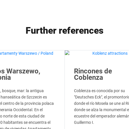
Further references
os Warszewo,
Rincones de
onia
Coblenza
, bosque, mar: la antigua
Coblenza es conocida por su
 hanseática de Szczecin es
"Deutsches Eck", el promontori
l centro de la provincia polaca
donde el río Mosela se une al Ri
erania Occidental. En el
donde se alza la monumental 
o norte de esta ciudad de
ecuestre del emperador alemá
0 habitantes se encuentra el
Guillermo I.
jo de viviendas Apartamenty