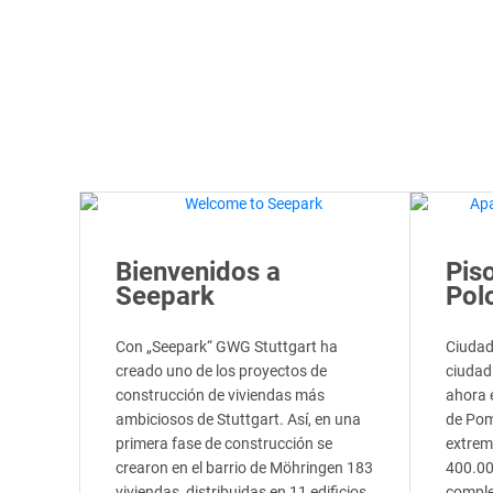
Bienvenidos a
Pis
Seepark
Pol
Con „Seepark“ GWG Stuttgart ha
Ciudad
creado uno de los proyectos de
ciudad
construcción de viviendas más
ahora e
ambiciosos de Stuttgart. Así, en una
de Pom
primera fase de construcción se
extrem
crearon en el barrio de Möhringen 183
400.00
viviendas, distribuidas en 11 edificios,
comple