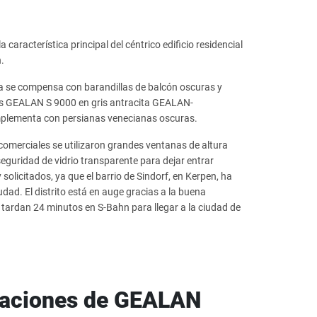
 característica principal del céntrico edificio residencial
n.
ema se compensa con barandillas de balcón oscuras y
les GEALAN S 9000 en gris antracita GEALAN-
mplementa con persianas venecianas oscuras.
 comerciales se utilizaron grandes ventanas de altura
guridad de vidrio transparente para dejar entrar
olicitados, ya que el barrio de Sindorf, en Kerpen, ha
ad. El distrito está en auge gracias a la buena
 tardan 24 minutos en S-Bahn para llegar a la ciudad de
vaciones de GEALAN