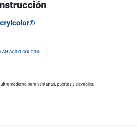
onstrucción
crylcolor®
ALAN-ACRYLCOLOR®
y ultramoderno para ventanas, puertas y elevables.