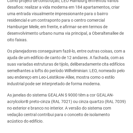
Como projeto de construção, LEO Hamburg enfrentou vários
desafios: realizar a vida moderna em 184 apartamentos, criar
uma entrada visualmente impressionante para o bairro
residencial e um contraponto para o centro comercial
Hamburger Meile, em frente, e afirmar-se em termos de
desenvolvimento urbano numa via principal, a Oberaltenallee de
oito faixas.
Os planejadores conseguiram fazê-lo, entre outras coisas, com a
ajuda de um edifício de canto de 12 andares. A fachada, com as
suas variadas estruturas de tijolo, deliberadamente cita edifícios
semelhantes a lofts do período Wilhelminian: LEO, nomeado pelo
seu endereço em Leo-Leistikow-Allee, mostra como o estilo
industrial pode ser interpretado de forma moderna.
As janelas do sistema GEALAN S 9000 têm a cor GEALAN-
acrylcolor® preto-cinza (RAL 7021) ou cinza quartzo (RAL 7039)
no exterior e branco no interior. A versão do sistema com
vedação central contribui para o conceito de isolamento
acústico do edifício.