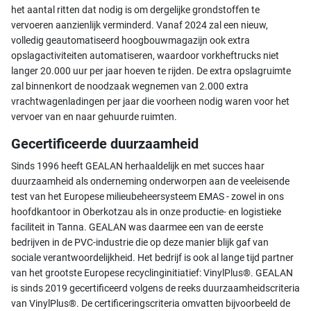
het aantal ritten dat nodig is om dergelijke grondstoffen te
vervoeren aanzienlijk verminderd. Vanaf 2024 zal een nieuw,
volledig geautomatiseerd hoogbouwmagazijn ook extra
opslagactiviteiten automatiseren, waardoor vorkheftrucks niet
langer 20.000 uur per jaar hoeven te rijden. De extra opslagruimte
zal binnenkort de noodzaak wegnemen van 2.000 extra
vrachtwagenladingen per jaar die voorheen nodig waren voor het
vervoer van en naar gehuurde ruimten.
Gecertificeerde duurzaamheid
Sinds 1996 heeft GEALAN herhaaldelijk en met succes haar
duurzaamheid als onderneming onderworpen aan de veeleisende
test van het Europese milieubeheersysteem EMAS - zowel in ons
hoofdkantoor in Oberkotzau als in onze productie- en logistieke
faciliteit in Tanna. GEALAN was daarmee een van de eerste
bedrijven in de PVC-industrie die op deze manier blijk gaf van
sociale verantwoordelijkheid. Het bedrijf is ook al lange tijd partner
van het grootste Europese recyclinginitiatief: VinylPlus®. GEALAN
is sinds 2019 gecertificeerd volgens de reeks duurzaamheidscriteria
van VinylPlus®. De certificeringscriteria omvatten bijvoorbeeld de