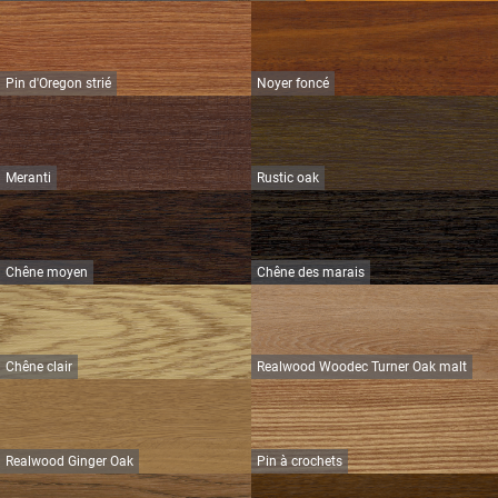
Pin d'Oregon strié
Noyer foncé
Meranti
Rustic oak
Chêne moyen
Chêne des marais
Chêne clair
Realwood Woodec Turner Oak malt
Realwood Ginger Oak
Pin à crochets