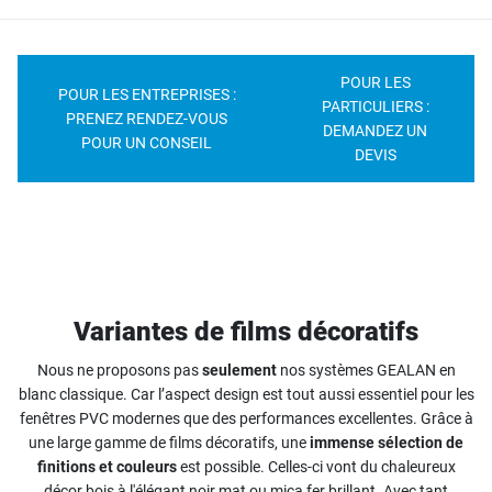
POUR LES
POUR LES ENTREPRISES :
PARTICULIERS :
PRENEZ RENDEZ-VOUS
DEMANDEZ UN
POUR UN CONSEIL
DEVIS
Variantes de films décoratifs
Nous ne proposons pas
seulement
nos systèmes GEALAN en
blanc classique. Car l’aspect design est tout aussi essentiel pour les
fenêtres PVC modernes que des performances excellentes. Grâce à
une large gamme de films décoratifs, une
immense sélection de
finitions et couleurs
est possible. Celles-ci vont du chaleureux
décor bois à l'élégant noir mat ou mica fer brillant. Avec tant