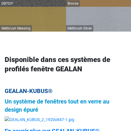
DB703*
Bronze
Metbrush Messing
Metbrush Silver
Disponible dans ces systèmes de
profilés fenêtre GEALAN
GEALAN-KUBUS®
Un système de fenêtres tout en verre au
design épuré