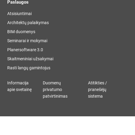
Paslaugos
Atsisiuntimai
Architektų palaikymas
BIM duomenys
Seminarai ir mokymai
Planersoftware 3.0
Skaitmeniniai užsakymai
Rasti langų gamintojus
Informacija
Duomenų
Atitikties /
apie svetainę
privatumo
pranešėjų
patvirtinimas
sistema