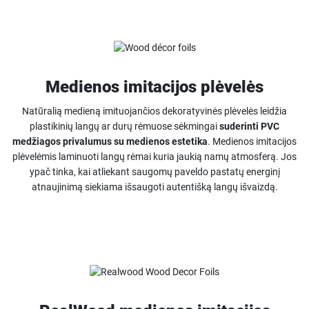
Medienos imitacijos plėvelės
Natūralią medieną imituojančios dekoratyvinės plėvelės leidžia
plastikinių langų ar durų rėmuose sėkmingai
suderinti PVC
medžiagos privalumus su medienos estetika
. Medienos imitacijos
plėvelėmis laminuoti langų rėmai kuria jaukią namų atmosferą. Jos
ypač tinka, kai atliekant saugomų paveldo pastatų energinį
atnaujinimą siekiama išsaugoti autentišką langų išvaizdą.