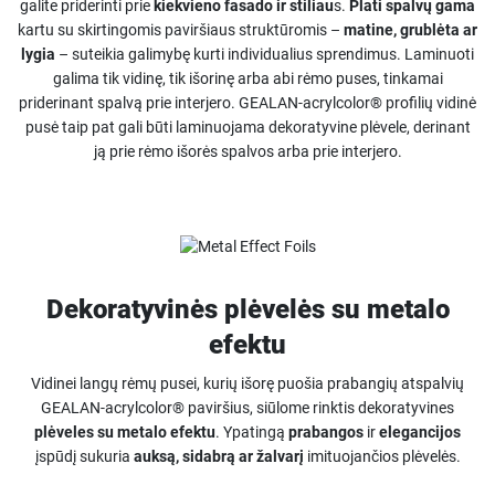
galite priderinti prie
kiekvieno fasado ir stiliau
s.
Plati spalvų gama
kartu su skirtingomis paviršiaus struktūromis –
matine, grublėta ar
lygia
– suteikia galimybę kurti individualius sprendimus. Laminuoti
galima tik vidinę, tik išorinę arba abi rėmo puses, tinkamai
priderinant spalvą prie interjero. GEALAN-acrylcolor® profilių vidinė
pusė taip pat gali būti laminuojama dekoratyvine plėvele, derinant
ją prie rėmo išorės spalvos arba prie interjero.
Dekoratyvinės plėvelės su metalo
efektu
Vidinei langų rėmų pusei, kurių išorę puošia prabangių atspalvių
GEALAN-acrylcolor® paviršius, siūlome rinktis dekoratyvines
plėveles su metalo efektu
. Ypatingą
prabangos
ir
elegancijos
įspūdį sukuria
auksą, sidabrą ar žalvarį
imituojančios plėvelės.