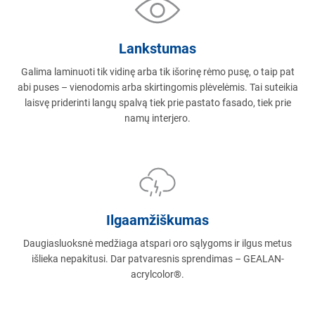
Lankstumas
Galima laminuoti tik vidinę arba tik išorinę rėmo pusę, o taip pat
abi puses – vienodomis arba skirtingomis plėvelėmis. Tai suteikia
laisvę priderinti langų spalvą tiek prie pastato fasado, tiek prie
namų interjero.
Ilgaamžiškumas
Daugiasluoksnė medžiaga atspari oro sąlygoms ir ilgus metus
išlieka nepakitusi. Dar patvaresnis sprendimas – GEALAN-
acrylcolor®.