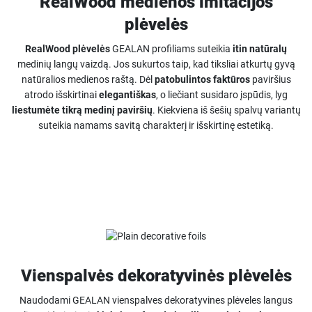
RealWood medienos imitacijos
plėvelės
RealWood plėvelės
GEALAN profiliams suteikia
itin natūralų
medinių langų vaizdą. Jos sukurtos taip, kad tiksliai atkurtų gyvą
natūralios medienos raštą. Dėl
patobulintos faktūros
paviršius
atrodo išskirtinai
elegantiškas
, o liečiant susidaro įspūdis, lyg
liestumėte tikrą medinį paviršių
. Kiekviena iš šešių spalvų variantų
suteikia namams savitą charakterį ir išskirtinę estetiką.
Vienspalvės dekoratyvinės plėvelės
Naudodami GEALAN vienspalves dekoratyvines plėveles langus