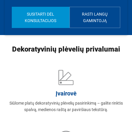
SUSITARTI DĖL
RASTI LANGŲ
KONSULTACIJOS
GAMINTOJĄ
Dekoratyvinių plėvelių privalumai
Įvairovė
Siūlome platų dekoratyvinių plėvelių pasirinkimą – galite rinktis
spalvą, medienos raštą ar paviršiaus tekstūrą.