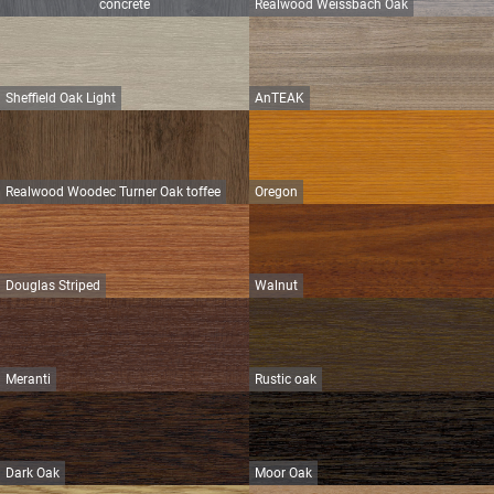
concrete
Realwood Weissbach Oak
Sheffield Oak Light
AnTEAK
Realwood Woodec Turner Oak toffee
Oregon
Douglas Striped
Walnut
Meranti
Rustic oak
Dark Oak
Moor Oak