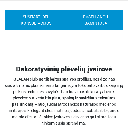
SUSITARTI DĖL
RASTI LANGŲ
KONSULTACIJOS
GAMINTOJĄ
Dekoratyvinių plėvelių įvairovė
GEALAN siūlo
ne tik baltos spalvos
profilius, nes dizainas
šiuolaikiniams plastikiniams langams yra toks pat svarbus kaip ir jų
puikios techninės savybės. Laminavimas dekoratyvinėmis
plėvelėmis atveria
itin platų spalvų ir paviršiaus tekstūros
pasirinkimą
– nuo jaukiai atrodančios natūralios medienos
imitacijos iki elegantiškos matinės juodos ar subtiliai blizgančio
metalo efekto. Iš tokios įvairovės kiekvienas gali atrasti sau
tinkamiausią sprendimą.