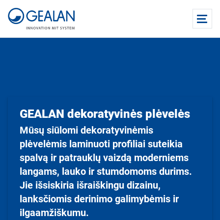
GEALAN dekoratyvinės plėvelės
Mūsų siūlomi dekoratyvinėmis
plėvelėmis laminuoti profiliai suteikia
spalvą ir patrauklų vaizdą moderniems
langams, lauko ir stumdomoms durims.
Jie išsiskiria išraiškingu dizainu,
lanksčiomis derinimo galimybėmis ir
ilgaamžiškumu.