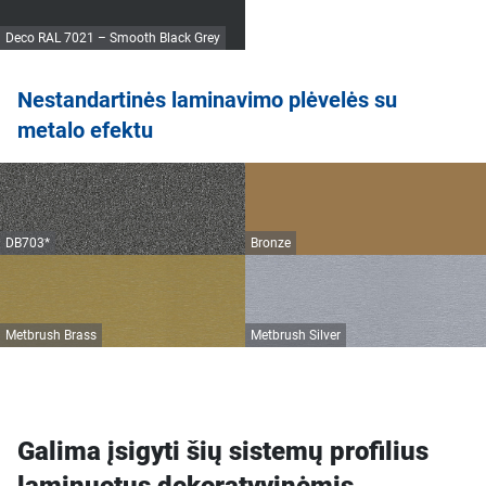
Deco RAL 7021 – Smooth Black Grey
Nestandartinės laminavimo plėvelės su
metalo efektu
DB703*
Bronze
Metbrush Brass
Metbrush Silver
Galima įsigyti šių sistemų profilius