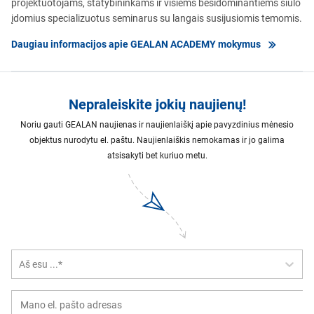
projektuotojams, statybininkams ir visiems besidominantiems siūlo
įdomius specializuotus seminarus su langais susijusiomis temomis.
Daugiau informacijos apie GEALAN ACADEMY mokymus
Nepraleiskite jokių naujienų!
Noriu gauti GEALAN naujienas ir naujienlaiškį apie pavyzdinius mėnesio
objektus nurodytu el. paštu. Naujienlaiškis nemokamas ir jo galima
atsisakyti bet kuriuo metu.
Aš esu ...*