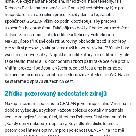
jsme. Ale když nastane problém, ihned zvoní naše telefony, říká
Rebecca Fichtelmann a směje se. Ona a její sedmičlenný tým pro
hospodaření s materiálem pracují každý den na to, zásobit
společnost GEALAN vším, co podnik potřebuje, aby pracoval
úspěšně a bez problémů. Také příjem zboží v Oberkotzau se dvěma
dalšími zaměstnanci patří k oddělení Rebeccy Fichtelmann.
Nakupují pro tři různé oblasti: Suroviny, obchodní zboží a potřeby
pro vnitřní provoz. „Nakupujeme naši hlavní surovinu PVC, ale také
všechny přídavné látky: Například modifikátory a oxid titaničitý, ale
také těsnicí materiál. K obchodnímu zboží patří také ocelové profily.
Vnitřní provozní potřeba je všechno, co potřebujeme interně: od
bezpečnostní obuvi a šroubů po jednorázové utěrky pro WC. Navíc
se staráme o správu služebních cest.“
Zřídka pozorovaný nedostatek zdrojů
Nákupní seznam společnosti GEALAN je velmi speciální. V normální
době se vyžaduje, abychom každou položku dostali v maximální
kvalitě za nejlepší cenu, úkol, který má Rebecca Fichtelmann ráda:
„Každý den v nákupu je napínavý. Když dlouho diskutujeme a
potom dosáhneme optimum pro společnost GEALAN, tak to mě