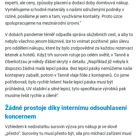
experti, ale ceny, způsoby placení a dodací doby domlouvá nákup.
Vyměňujeme si hodně materiály s našimi sdruženými podniky v
cizině, posíláme je sem a tam, využíváme kontakty. Proto úzce
spolupracujeme na mezinárodní úrovni.“
V dobách pandemie téměř odpadla správa služebních cest, a aby to
nebylo všechno jenom bláznivé, lze to vnímat pozitivně: jako úlevu
pro oddělení nákupu, které by bylo zodpovědné za každou rezervaci
letenek a hotelů. Když trh surovin rotuje po celém světě, v Tanně a
Oberkotzau je někdy ďábel skrytý v detailu: „Například již nebyla k
dispozici žádná malá lepicí páska. Bez lepicí pásky nemůžeme naše
kontejnery zabalit, potom v Tanně vlaje fólie z kontejnerů. Co jsme
potřebovali, bylo rychlé řešení: Naše lepicí páska musí být
průhledná, UV stabilní a silně lepicí, tyto specifikace výrobků pak
musíme řešit rychle a cíleně“.
Žádné prostoje díky internímu odsouhlasení
koncernem
Vzhledem k nedostatku surovin výzva pro nákup je ve slově
„přesto“: Suroviny tu musí přesto být, sila pro míchací zařízení musí