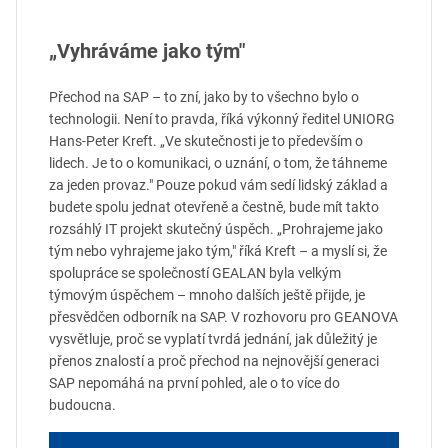
„Vyhráváme jako tým"
Přechod na SAP – to zní, jako by to všechno bylo o
technologii. Není to pravda, říká výkonný ředitel UNIORG
Hans-Peter Kreft. „Ve skutečnosti je to především o
lidech. Je to o komunikaci, o uznání, o tom, že táhneme
za jeden provaz." Pouze pokud vám sedí lidský základ a
budete spolu jednat otevřeně a čestně, bude mít takto
rozsáhlý IT projekt skutečný úspěch. „Prohrajeme jako
tým nebo vyhrajeme jako tým," říká Kreft – a myslí si, že
spolupráce se společností GEALAN byla velkým
týmovým úspěchem – mnoho dalších ještě přijde, je
přesvědčen odborník na SAP. V rozhovoru pro GEANOVA
vysvětluje, proč se vyplatí tvrdá jednání, jak důležitý je
přenos znalostí a proč přechod na nejnovější generaci
SAP nepomáhá na první pohled, ale o to více do
budoucna.