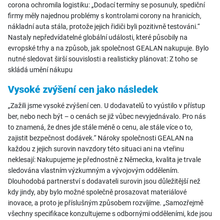
corona ochromila logistiku: „Dodací termíny se posunuly, spediční
firmy měly najednou problémy s kontrolami corony na hranicích,
nákladní auta stála, protože jejich řidiči byli pozitivně testováni.“
Nastaly nepředvídatelné globální události, které působily na
evropské trhy a na způsob, jak společnost GEALAN nakupuje. Bylo
nutné sledovat širší souvislosti a realisticky plánovat: Z toho se
skládá umění nákupu
Vysoké zvýšení cen jako následek
„Zažili jsme vysoké zvýšení cen. U dodavatelů to vyústilo v přístup
ber, nebo nech být – o cenách se již vůbec nevyjednávalo. Pro nás
to znamená, že dnes jde stále méně o cenu, ale stále více o to,
zajistit bezpečnost dodávek.“ Nároky společnosti GEALAN na
každou z jejich surovin navzdory této situaci ani na vteřinu
neklesají: Nakupujeme je přednostně z Německa, kvalita je trvale
sledována vlastním výzkumným a vývojovým oddělením.
Dlouhodobá partnerství s dodavateli surovin jsou důležitější než
kdy jindy, aby bylo možné společně prosazovat materiálové
inovace, a proto je příslušným způsobem rozvíjíme. „Samozřejmě
všechny specifikace konzultujeme s odbornými odděleními, kde jsou