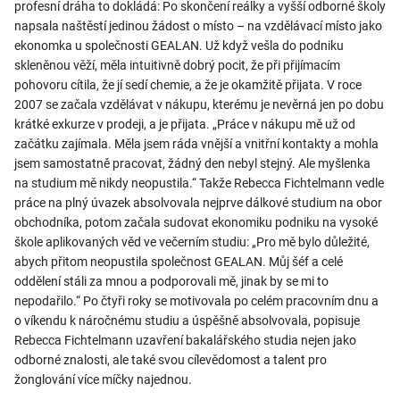
profesní dráha to dokládá: Po skončení reálky a vyšší odborné školy
napsala naštěstí jedinou žádost o místo – na vzdělávací místo jako
ekonomka u společnosti GEALAN. Už když vešla do podniku
skleněnou věží, měla intuitivně dobrý pocit, že při přijímacím
pohovoru cítila, že jí sedí chemie, a že je okamžitě přijata. V roce
2007 se začala vzdělávat v nákupu, kterému je nevěrná jen po dobu
krátké exkurze v prodeji, a je přijata. „Práce v nákupu mě už od
začátku zajímala. Měla jsem ráda vnější a vnitřní kontakty a mohla
jsem samostatně pracovat, žádný den nebyl stejný. Ale myšlenka
na studium mě nikdy neopustila.“ Takže Rebecca Fichtelmann vedle
práce na plný úvazek absolvovala nejprve dálkové studium na obor
obchodníka, potom začala sudovat ekonomiku podniku na vysoké
škole aplikovaných věd ve večerním studiu: „Pro mě bylo důležité,
abych přitom neopustila společnost GEALAN. Můj šéf a celé
oddělení stáli za mnou a podporovali mě, jinak by se mi to
nepodařilo.“ Po čtyři roky se motivovala po celém pracovním dnu a
o víkendu k náročnému studiu a úspěšně absolvovala, popisuje
Rebecca Fichtelmann uzavření bakalářského studia nejen jako
odborné znalosti, ale také svou cílevědomost a talent pro
žonglování více míčky najednou.