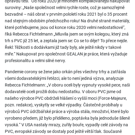
opravdu těší.“ Od roku 2020 je mnohem komplikovanější nakupovat
suroviny: „Naše společnost velmi rychle roste, což je samozřejmě
bezvadné – náš obrat v prvním pololetí roku 2021 byl o 35 procent
nad stejným obdobím předchozího roku! Na druhé straně materiály,
které potřebujeme, jsou od konce roku 2020 velmi nedostatkové“,
říká Rebecca Fichtelmann „Mluvila jsem se svým kolegou, který zná
trh s PVC již 25 let, a zeptala jsem se: Co se to děje? To přece nejde.
Řekl: Těžkosti s dodávkami již tady byly, ale ještě nikdy v takové
míře.“ Nakupovat pro společnost GEALAN je práce, která vyžaduje
profesionalitu a velmi silné nervy.
Pandemie corony se žene jako orkán přes všechny trhy a zatřásla
všemi dodavatelskými řetězci, ale to není jediná výzva, analyzuje
Rebecca Fichtelmann: „V oboru oceli byly vypnuty vysoké pece, naši
dodavatelé oceli prožili dobu nedostatku. V oboru PVC jsme od
našeho výrobce PVC obdrželi hlášení o vyšší moci (Force-Majeure,
pozn. redakce), vyskytly se velké výpadky. Částečně probíhaly u
výrobců PVC údržbářské práce a výroba stála, množství, které bylo
vyrobeno předem, již bylo přiděleno, poptávka byla jednoduše šíleně
vysoká.“ V USA nastaly mrazy, zuřily bouře, vypadly celé závody na
PVC, evropské závody se dostaly pod ještě větší tlak. Současně