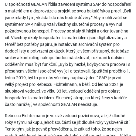
U společnosti GEALAN řídila zavedení systému SAP do hospodaření
s materiálem a doprovázela projekt se svou bakalářskou prací. „Byli
jsme mladý tým, vkládali do nás hodně důvěry.“ Aby mohli začít se
systémem SAP, nákup vzal všechny skutečné procesy a vyvinul
požadovanou koncepci. Procesy se staly štíhlejší a orientované na
cíl. Všechny úkoly hospodaření s materiálem jsou digitalizovány a
téměř bez potřeby papíru, je instalován archivační systém pro
dodací listy a potvrzení zakázek, který je všem přístupný, databáze
smluv a kontroling nákupu budou následovat, rozhraní k dalším
oddělením musí být funkční. „Bylo by hezké, kdybychom pracovali s
přesahem, všichni společně vyvíjeli a testovali. Spuštění proběhlo 1.
ledna 2019, byl to pro nás všechny napínavý den.“ SAP je první
velký projekt pro Rebeccu Fichtelmann, a běží. Od ledna 2021 je
skupinová vedoucí, ve věku 33 let, vedoucí oddělení pro oblast
hospodaření s materiálem. Skleněný strop, na který ženy v kariéře
často narážejí, ve společnosti GEALAN neexistuje.
Rebecca Fichtelmann je ve své vedoucí pozici nová, ale již dlouhé
roky v týmu nákupu, jehož součástí se již dlouhé roky vysloveně cítí.
Tento tým, jak je pevně přesvědčena, je základ toho, že se nejen
podaří zvládnout bouřlivé časy, ale také zažít radost z práce. „V této