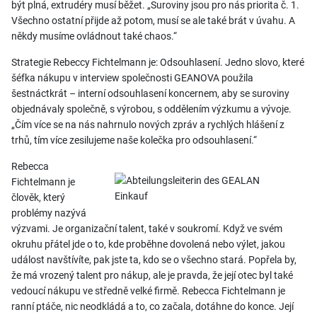
být plná, extrudéry musí běžet. „Suroviny jsou pro nás priorita č. 1.
Všechno ostatní přijde až potom, musí se ale také brát v úvahu. A
někdy musíme ovládnout také chaos.“
Strategie Rebeccy Fichtelmann je: Odsouhlasení. Jedno slovo, které
šéfka nákupu v interview společnosti GEANOVA použila
šestnáctkrát – interní odsouhlasení koncernem, aby se suroviny
objednávaly společně, s výrobou, s oddělením výzkumu a vývoje.
„Čím více se na nás nahrnulo nových zpráv a rychlých hlášení z
trhů, tím více zesilujeme naše kolečka pro odsouhlasení.“
Rebecca
Fichtelmann je
člověk, který
problémy nazývá
výzvami. Je organizační talent, také v soukromí. Když ve svém
okruhu přátel jde o to, kde proběhne dovolená nebo výlet, jakou
událost navštívíte, pak jste ta, kdo se o všechno stará. Popřela by,
že má vrozený talent pro nákup, ale je pravda, že její otec byl také
vedoucí nákupu ve středně velké firmě. Rebecca Fichtelmann je
ranní ptáče, nic neodkládá a to, co začala, dotáhne do konce. Její