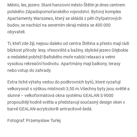
Město, les, jezero: Staré hanzovní město Štětín je dnes centrem
polského Západopomořanského vojvodství. Bytový komplex
Apartamenty Warszewo, který se skládá z pěti čtyřpatrových
budov, se nachází na severním okraji města se 400 000
obyvateli.
Ti, kteří zde žijí, nejsou daleko od centra Štětína a přesto mají rádi
blízkost přírody: lesy, vřesoviště a bažiny, idylické jezero Głębokie
a nedaleké pobřeží Baltského moře nabízí relaxaci a velmi
vysokou rekreační hodnotu. Apartmány mají balkony, terasy
nebo vstup do zahrady.
Extra tiché výtahy vedou do podkrovních bytů, které vyzařují
velkorysost s výškou místnosti 3,50 m.Všechny byty jsou světlé a
slunné – velkoformátová okna systému GEALAN S 9000
propouštějí hodně světla a představují současný design oken v
barvě GEALAN-acrylcolor® antracitově šedá.
Fotograf: Przemysław Turlej