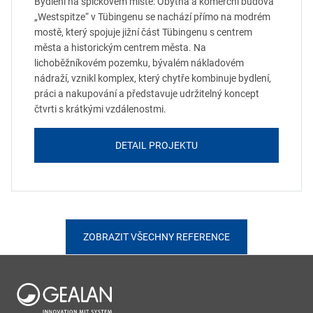
Bydlení na špičkovém místě: Obytná a komerční budova
„Westspitze“ v Tübingenu se nachází přímo na modrém
mostě, který spojuje jižní část Tübingenu s centrem
města a historickým centrem města. Na
lichoběžníkovém pozemku, bývalém nákladovém
nádraží, vznikl komplex, který chytře kombinuje bydlení,
práci a nakupování a představuje udržitelný koncept
čtvrti s krátkými vzdálenostmi.
DETAIL PROJEKTU
ZOBRAZIT VŠECHNY REFERENCE