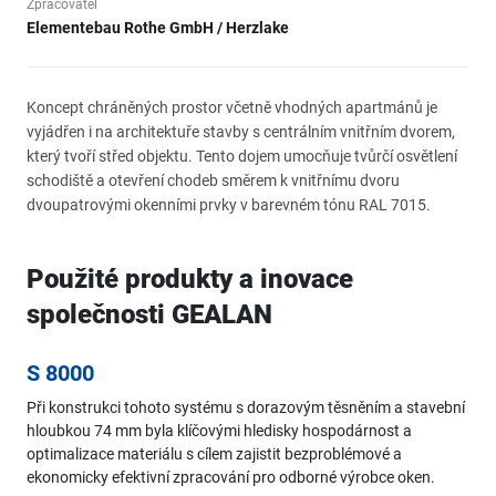
Zpracovatel
Elementebau Rothe GmbH / Herzlake
Koncept chráněných prostor včetně vhodných apartmánů je
vyjádřen i na architektuře stavby s centrálním vnitřním dvorem,
který tvoří střed objektu. Tento dojem umocňuje tvůrčí osvětlení
schodiště a otevření chodeb směrem k vnitřnímu dvoru
dvoupatrovými okenními prvky v barevném tónu RAL 7015.
Použité produkty a inovace
společnosti GEALAN
S 8000
Při konstrukci tohoto systému s dorazovým těsněním a stavební
hloubkou 74 mm byla klíčovými hledisky hospodárnost a
optimalizace materiálu s cílem zajistit bezproblémové a
ekonomicky efektivní zpracování pro odborné výrobce oken.