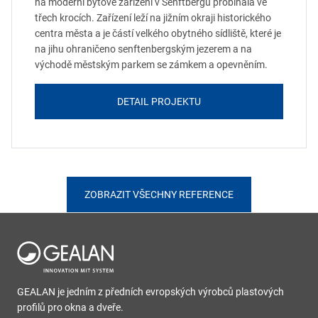
na moderní bytové zařízení v Senftbergu probíhala ve
třech krocích. Zařízení leží na jižním okraji historického
centra města a je částí velkého obytného sídliště, které je
na jihu ohraničeno senftenbergským jezerem a na
východě městským parkem se zámkem a opevněním.
DETAIL PROJEKTU
ZOBRAZIT VŠECHNY REFERENCE
GEALAN je jedním z předních evropských výrobců plastových
profilů pro okna a dveře.