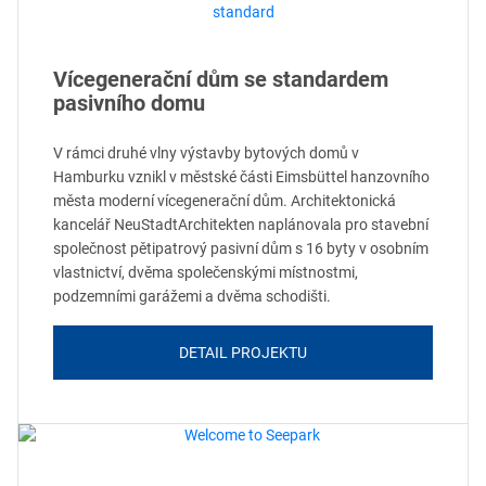
Vícegenerační dům se standardem
pasivního domu
V rámci druhé vlny výstavby bytových domů v
Hamburku vznikl v městské části Eimsbüttel hanzovního
města moderní vícegenerační dům. Architektonická
kancelář NeuStadtArchitekten naplánovala pro stavební
společnost pětipatrový pasivní dům s 16 byty v osobním
vlastnictví, dvěma společenskými místnostmi,
podzemními garážemi a dvěma schodišti.
DETAIL PROJEKTU