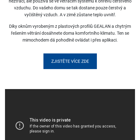
neztrácí, ale používá se ve větracím systému k ohřevu čerstvého
vzduchu. Do vašeho domu se tak dostane pouze čerstvý a
vyčištěný vzduch. A v zimě zůstane teplo uvnitř.
Díky oknům vyrobeným z plastových profilů GEALAN a chytrým
řešením větrání dosáhnete doma komfortního klimatu. Ten se
mimochodem dá pohodlně ovládat i přes aplikaci.
ZJISTĚTE VÍCE ZDE