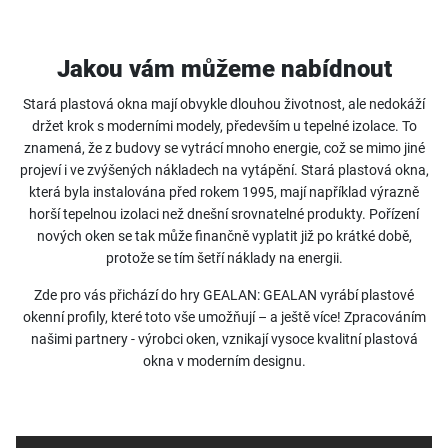
Jakou vám můžeme nabídnout
Stará plastová okna mají obvykle dlouhou životnost, ale nedokáží
držet krok s moderními modely, především u tepelné izolace. To
znamená, že z budovy se vytrácí mnoho energie, což se mimo jiné
projeví i ve zvýšených nákladech na vytápění. Stará plastová okna,
která byla instalována před rokem 1995, mají například výrazně
horší tepelnou izolaci než dnešní srovnatelné produkty. Pořízení
nových oken se tak může finančně vyplatit již po krátké době,
protože se tím šetří náklady na energii.
Zde pro vás přichází do hry GEALAN: GEALAN vyrábí plastové
okenní profily, které toto vše umožňují – a ještě více! Zpracováním
našimi partnery - výrobci oken, vznikají vysoce kvalitní plastová
okna v moderním designu.