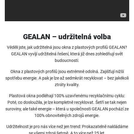
GEALAN – udržitelná volba
Věděli jste, jak udržitelná jsou okna z plastových profilů GEALAN?
GEALAN vyvíjí udržitelná řešení, která již dnes zohledňují svět
budoucnosti.
Okna z plastových profilů jsou extrémně odolná. Zajišťují nižší
spotřebu energie. A pak je lze až sedmkrát recyklovat – bez jakékoli
ztráty kvality.
Plastová okna podléhají 100% uzavřenému recyklačnímu cyklu:
Poté, co dosloužila, je lze kompletně recyklovat. Šetří se tak nejen
suroviny, ale také energie – která u společnosti GEALAN pochází ze
100% obnovitelných zdrojů energie.
Udržitelnost je pro nás více než jen trend: Prokazatelně nakládáme
se všemi zdroji šetrně. A to více než 25 let.