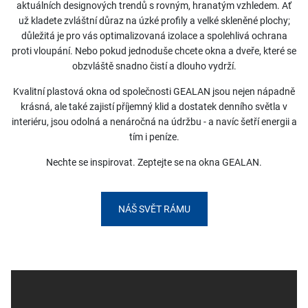
aktuálních designových trendů s rovným, hranatým vzhledem. Ať
už kladete zvláštní důraz na úzké profily a velké skleněné plochy;
důležitá je pro vás optimalizovaná izolace a spolehlivá ochrana
proti vloupání. Nebo pokud jednoduše chcete okna a dveře, které se
obzvláště snadno čistí a dlouho vydrží.
Kvalitní plastová okna od společnosti GEALAN jsou nejen nápadně
krásná, ale také zajistí příjemný klid a dostatek denního světla v
interiéru, jsou odolná a nenáročná na údržbu - a navíc šetří energii a
tím i peníze.
Nechte se inspirovat. Zeptejte se na okna GEALAN.
NÁŠ SVĚT RÁMU