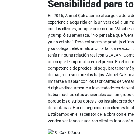
Sensibilidad para t
En 2016, Ahmet Çak asumió el cargo de Jefe d
experiencia adquirida en la universidad a un m
con los clientes, aunque no con uno: "Si subes l
y cumplió su amenaza. "No pensaba que fuera a 
ya no estaba". Pero entonces se produjo el "
y su colega Lélek analizaron la fallida relación 
tenía ninguna relación real con GEALAN. Compr
único que le importaba era el precio. En el m
competencia de precios. Si se quiere tener már
demás, y no solo precios bajos. Ahmet Çak tuvo
limitarse a hablar con los fabricantes de venta
dirigirse directamente a los vendedores de ve
había muchas citas adicionales con un grupo 
porque los distribuidores y los instaladores de
de ventanas. Hacen negocios con clientes fina
Estábamos en el ascensor de la obra con el me
venden ventanas, nuestros clientes fabricarán