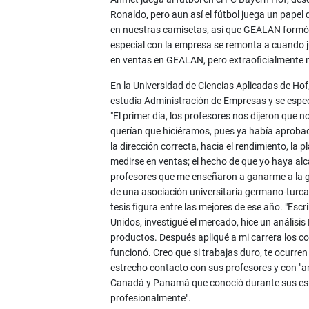
Ronaldo, pero aun así el fútbol juega un papel
en nuestras camisetas, así que GEALAN formó 
especial con la empresa se remonta a cuando ju
en ventas en GEALAN, pero extraoficialmente n
En la Universidad de Ciencias Aplicadas de Ho
estudia Administración de Empresas y se especi
"El primer día, los profesores nos dijeron que
querían que hiciéramos, pues ya había aprobado
la dirección correcta, hacia el rendimiento, la p
medirse en ventas; el hecho de que yo haya al
profesores que me enseñaron a ganarme a la ge
de una asociación universitaria germano-turca 
tesis figura entre las mejores de ese año. "Escr
Unidos, investigué el mercado, hice un análisis
productos. Después apliqué a mi carrera los c
funcionó. Creo que si trabajas duro, te ocurr
estrecho contacto con sus profesores y con "ami
Canadá y Panamá que conoció durante sus est
profesionalmente".