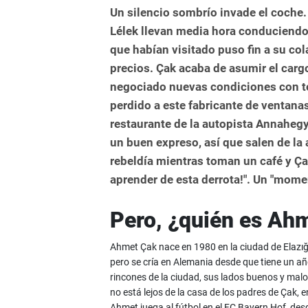
Un silencio sombrío invade el coche.
Lélek llevan media hora conduciendo 
que habían visitado puso fin a su co
precios. Çak acaba de asumir el carg
negociado nuevas condiciones con to
perdido a este fabricante de ventanas
restaurante de la autopista Annahegy
un buen expreso, así que salen de la 
rebeldía mientras toman un café y Ç
aprender de esta derrota!". Un "mome
Pero, ¿quién es Ah
Ahmet Çak nace en 1980 en la ciudad de Elazığ, 
pero se cría en Alemania desde que tiene un añ
rincones de la ciudad, sus lados buenos y malo
no está lejos de la casa de los padres de Çak, e
Ahmet juega al fútbol en el FC Bayern Hof, des