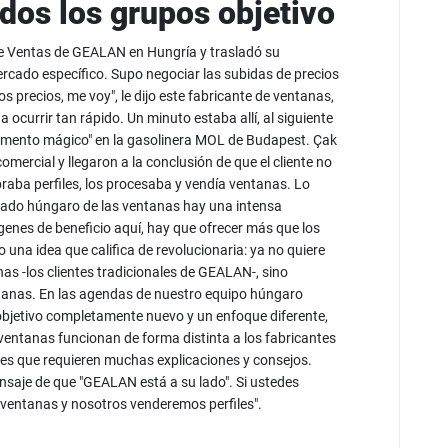
odos los grupos objetivo
e Ventas de GEALAN en Hungría y trasladó su
ercado específico. Supo negociar las subidas de precios
os precios, me voy", le dijo este fabricante de ventanas,
ocurrir tan rápido. Un minuto estaba allí, al siguiente
momento mágico" en la gasolinera MOL de Budapest. Çak
comercial y llegaron a la conclusión de que el cliente no
aba perfiles, los procesaba y vendía ventanas. Lo
ercado húngaro de las ventanas hay una intensa
genes de beneficio aquí, hay que ofrecer más que los
 una idea que califica de revolucionaria: ya no quiere
nas -los clientes tradicionales de GEALAN-, sino
ntanas. En las agendas de nuestro equipo húngaro
objetivo completamente nuevo y un enfoque diferente,
 ventanas funcionan de forma distinta a los fabricantes
les que requieren muchas explicaciones y consejos.
nsaje de que "GEALAN está a su lado". Si ustedes
 ventanas y nosotros venderemos perfiles".