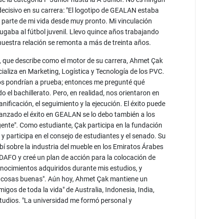
 decisivo en su carrera: "El logotipo de GEALAN estaba
parte de mi vida desde muy pronto. Mi vinculación
gaba al fútbol juvenil. Llevo quince años trabajando
uestra relación se remonta a más de treinta años.
f, que describe como el motor de su carrera, Ahmet Çak
aliza en Marketing, Logística y Tecnología de los PVC.
 nos pondrían a prueba; entonces me pregunté qué
 el bachillerato. Pero, en realidad, nos orientaron en
lanificación, el seguimiento y la ejecución. El éxito puede
canzado el éxito en GEALAN se lo debo también a los
nte". Como estudiante, Çak participa en la fundación
y participa en el consejo de estudiantes y el senado. Su
ibí sobre la industria del mueble en los Emiratos Árabes
 DAFO y creé un plan de acción para la colocación de
onocimientos adquiridos durante mis estudios, y
en cosas buenas". Aún hoy, Ahmet Çak mantiene un
gos de toda la vida" de Australia, Indonesia, India,
udios. "La universidad me formó personal y