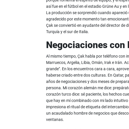
porque fomenta el espíritu de equipo, y el espíri
así fue en el fútbol en el estadio Grüne Au y e
La producción se sorprendió cuando apareció 
agradecido por este momento tan emocionante
Çak se conviertió en ayudante del director de 
Turquía y el sur de Italia.
Negociaciones con l
Al mismo tiempo, Çak habla por teléfono con i
Marruecos, Argelia, Libia, Omán, Irak e Irán. A
grande". En los encuentros cara a cara, aprove
haberse criado entre dos culturas. En Qatar, part
años de negociaciones y dos meses de prepar
persona. Mi corazón alemán me dice: prepárate, en
corazón turco dice: sé paciente, los hechos cue
que hay en mí combinado con mi lado intuitivo 
impresiona el ritual de etiqueta del intercambi
un acaudalado hombre de negocios que descono
ventanas.