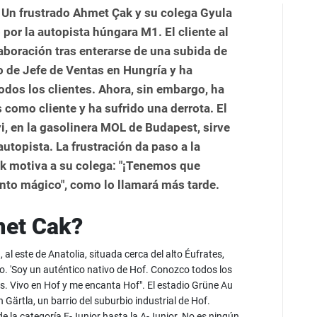
 Un frustrado Ahmet Çak y su colega Gyula
por la autopista húngara M1. El cliente al
laboración tras enterarse de una subida de
o de Jefe de Ventas en Hungría y ha
dos los clientes. Ahora, sin embargo, ha
 como cliente y ha sufrido una derrota. El
i, en la gasolinera MOL de Budapest, sirve
autopista. La frustración da paso a la
ak motiva a su colega: "¡Tenemos que
nto mágico", como lo llamará más tarde.
met Cak?
al este de Anatolia, situada cerca del alto Éufrates,
o. 'Soy un auténtico nativo de Hof. Conozco todos los
s. Vivo en Hof y me encanta Hof". El estadio Grüne Au
n Gärtla, un barrio del suburbio industrial de Hof.
de la categoría F-Junior hasta la A-Junior. No es ningún