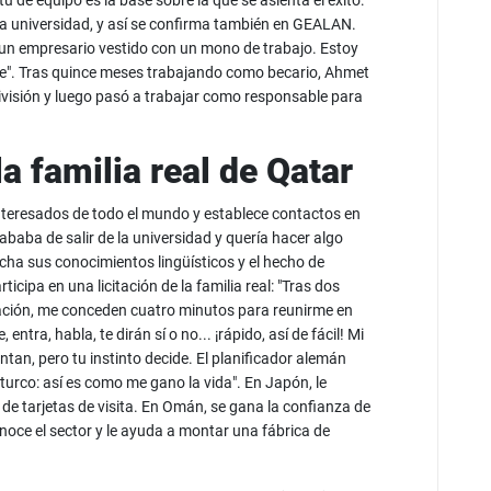
tu de equipo es la base sobre la que se asienta el éxito:
n la universidad, y así se confirma también en GEALAN.
un empresario vestido con un mono de trabajo. Estoy
". Tras quince meses trabajando como becario, Ahmet
división y luego pasó a trabajar como responsable para
a familia real de Qatar
nteresados de todo el mundo y establece contactos en
cababa de salir de la universidad y quería hacer algo
cha sus conocimientos lingüísticos y el hecho de
icipa en una licitación de la familia real: "Tras dos
ación, me conceden cuatro minutos para reunirme en
tra, habla, te dirán sí o no... ¡rápido, así de fácil! Mi
ntan, pero tu instinto decide. El planificador alemán
turco: así es como me gano la vida". En Japón, le
o de tarjetas de visita. En Omán, se gana la confianza de
ce el sector y le ayuda a montar una fábrica de