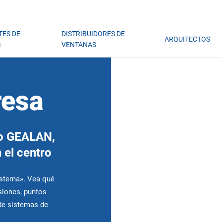
TES DE
DISTRIBUIDORES DE
ARQUITECTOS
S
VENTANAS
resa
co GEALAN,
 el centro
istema». Vea qué
siones, puntos
 de sistemas de