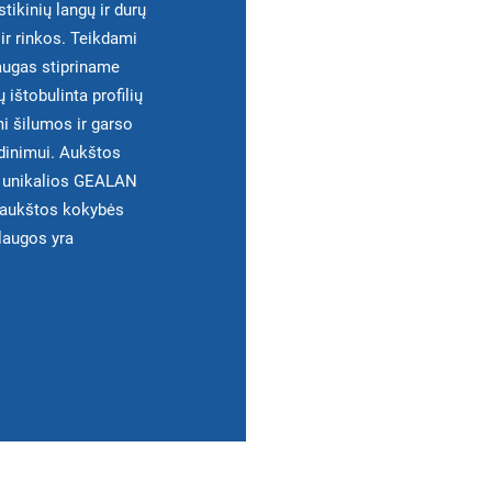
ikinių langų ir durų
ir rinkos. Teikdami
augas stipriname
 ištobulinta profilių
mi šilumos ir garso
ėdinimui. Aukštos
ir unikalios GEALAN
ų aukštos kokybės
laugos yra