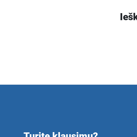
Ieš
Turite klausimų?