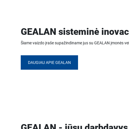
GEALAN sisteminė inovac
Šiame vaizdo įraše supažindiname jus su GEALAN įmonės vei
DAUGIAU APIE GEALAN
GEALAN - jūsų darbdavys