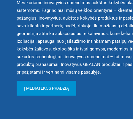
Mes kuriame inovatyvius sprendimus aukštos kokybės plast
sistemoms. Pagrindiniai mūsų veiklos orientyrai – klientai 
pažangius, inovatyvius, aukštos kokybės produktus ir pasl
savo klientų ir partnerių padėtį rinkoje. Iki mažiausių detalių
geometrija atitinka aukščiausius reikalavimus, kurie kelia
izoliacijai, apsaugai nuo įsilaužimo ir tinkamam patalpų v
kokybės žaliavos, ekologiška ir tvari gamyba, modernios 
sukurtos technologijos, inovatyvūs sprendimai – tai mūs
produktų pranašumai. Inovatyvūs GEALAN produktai ir pas
pripažįstami ir vertinami visame pasaulyje.
Į MEDIATEKOS PRADŽIĄ