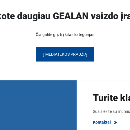
kote daugiau GEALAN vaizdo įr
Čia galite grįžti į kitas kategorijas
Į MEDIATEKOS PRADŽIĄ
Turite k
Susisiekite su mumis 
Kontaktai