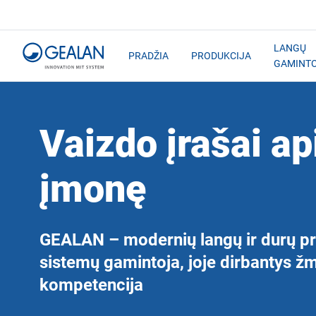
LANGŲ
PRADŽIA
PRODUKCIJA
GAMINT
Vaizdo įrašai ap
įmonę
GEALAN – modernių langų ir durų pro
sistemų gamintoja, joje dirbantys žm
kompetencija