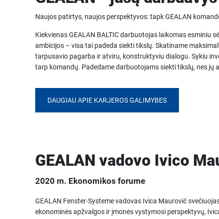
Naujos patirtys, naujos perspektyvos: tapk GEALAN komando
Kiekvienas GEALAN BALTIC darbuotojas laikomas esminiu sėkmė
ambicijos – visa tai padeda siekti tikslų. Skatiname maksima
tarpusavio pagarba ir atviru, konstruktyviu dialogu. Sykiu inv
tarp komandų. Padedame darbuotojams siekti tikslų, nes jų a
DAUGIAU APIE KARJEROS GALIMYBES
GEALAN vadovo Ivico Maur
2020 m. Ekonomikos forume
GEALAN Fenster-Systeme vadovas Ivica Maurović svečiuojasi A
ekonominės apžvalgos ir įmonės vystymosi perspektyvų, Ivica 