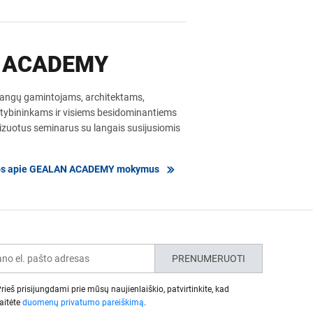
 ACADEMY
ngų gamintojams, architektams,
atybininkams ir visiems besidominantiems
lizuotus seminarus su langais susijusiomis
jos apie GEALAN ACADEMY mokymus
PRENUMERUOTI
rieš prisijungdami prie mūsų naujienlaiškio, patvirtinkite, kad
aitėte
duomenų privatumo pareiškimą
.