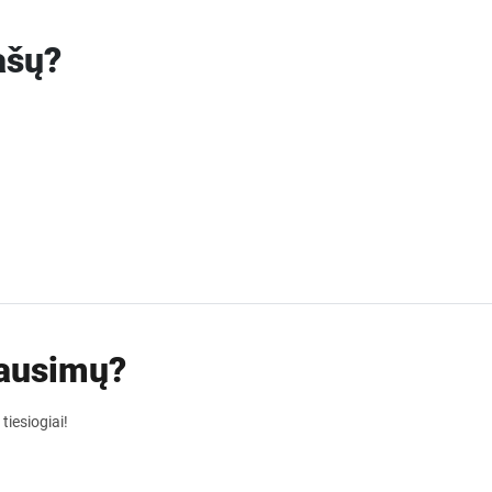
ašų?
lausimų?
tiesiogiai!