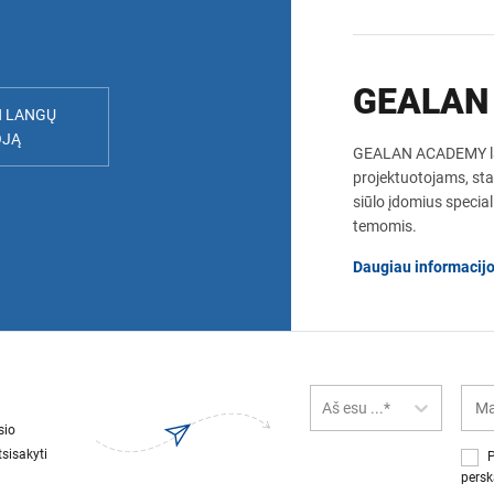
GEALAN
N LANGŲ
OJĄ
GEALAN ACADEMY la
projektuotojams, st
siūlo įdomius specia
temomis.
Daugiau informaci
Aš esu ...*
sio
sisakyti
P
persk