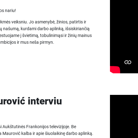
s nariu!
s veiksniu. Jo asmenybė, žinios, patirtis ir
lų našumą, kurdami darbo aplinką, išsiskiriančią
estuojame į švietimą, tobulinimąsi ir žinių mainus
mbicijos ir mus neša pirmyn.
ović interviu
ukštutinės Frankonijos televizijoje. Be
Maurović kalba ir apie šiuolaikinę darbo aplinką.