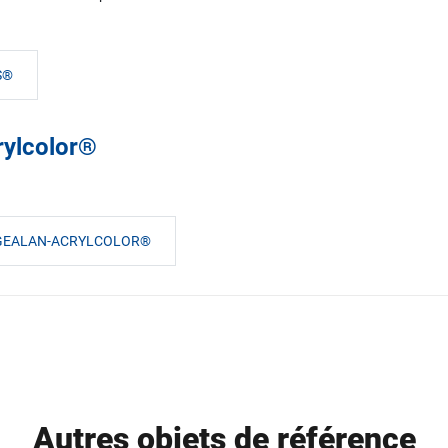
S®
rylcolor®
S GEALAN-ACRYLCOLOR®
Autres objets de référence