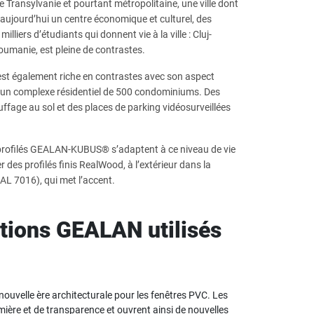
 Transylvanie et pourtant métropolitaine, une ville dont
st aujourd’hui un centre économique et culturel, des
lliers d’étudiants qui donnent vie à la ville : Cluj-
oumanie, est pleine de contrastes.
, est également riche en contrastes avec son aspect
t un complexe résidentiel de 500 condominiums. Des
ffage au sol et des places de parking vidéosurveillées
profilés GEALAN-KUBUS® s’adaptent à ce niveau de vie
her des profilés finis RealWood, à l’extérieur dans la
L 7016), qui met l’accent.
ations GEALAN utilisés
elle ère architecturale pour les fenêtres PVC. Les
mière et de transparence et ouvrent ainsi de nouvelles