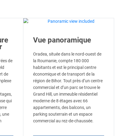
ure
Vue panoramique
r
Oradea, située dans le nord-ouest de
rées de
la Roumanie, compte 180 000
eld
habitants et est le principal centre
rt de
économique et de transport de la
mplexe
région de Bihor. Tout près d’un centre
commercial et d’un parc se trouve le
étages,
Grand Hill, un immeuble résidentiel
use qui
moderne de 8 étages avec 66
erre
appartements, des balcons, un
, une
parking souterrain et un espace
n
commercial au rez-de-chaussée.