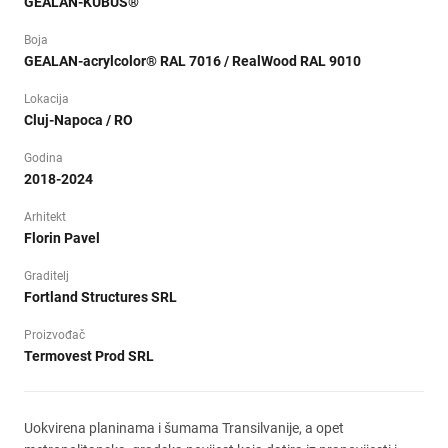
GEALAN-KUBUS®
Boja
GEALAN-acrylcolor® RAL 7016 / RealWood RAL 9010
Lokacija
Cluj-Napoca / RO
Godina
2018-2024
Arhitekt
Florin Pavel
Graditelj
Fortland Structures SRL
Proizvođač
Termovest Prod SRL
Uokvirena planinama i šumama Transilvanije, a opet