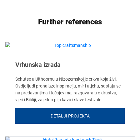
Further references
Vrhunska izrada
Schutse u Uithoornu u Nizozemskoj je crkva koja živi.
Ovdje ljudi pronalaze inspiraciju, mir i utjehu, sastaju se
na predavanjima i tečajevima, razgovaraju o društvu,
vjeri i Bibliji, zajedno piju kavu i slave festivale.
DETALJI PROJEKTA