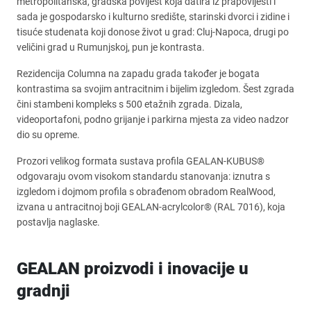
metropolitanska, gradska povijest koja datira iz prapovijesti i
sada je gospodarsko i kulturno središte, starinski dvorci i zidine i
tisuće studenata koji donose život u grad: Cluj-Napoca, drugi po
veličini grad u Rumunjskoj, pun je kontrasta.
Rezidencija Columna na zapadu grada također je bogata
kontrastima sa svojim antracitnim i bijelim izgledom. Šest zgrada
čini stambeni kompleks s 500 etažnih zgrada. Dizala,
videoportafoni, podno grijanje i parkirna mjesta za video nadzor
dio su opreme.
Prozori velikog formata sustava profila GEALAN-KUBUS®
odgovaraju ovom visokom standardu stanovanja: iznutra s
izgledom i dojmom profila s obrađenom obradom RealWood,
izvana u antracitnoj boji GEALAN-acrylcolor® (RAL 7016), koja
postavlja naglaske.
GEALAN proizvodi i inovacije u
gradnji