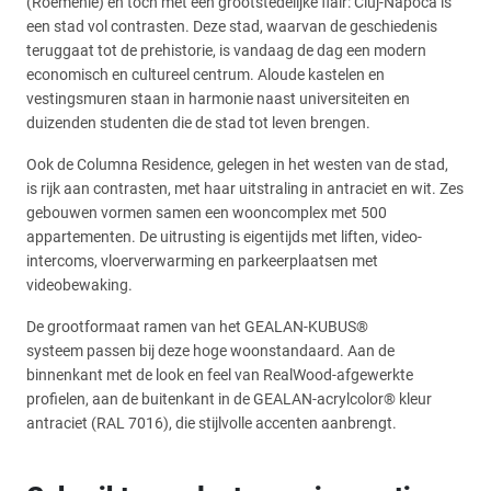
(Roemenië) en toch met een grootstedelijke flair: Cluj-Napoca is
een stad vol contrasten. Deze stad, waarvan de geschiedenis
teruggaat tot de prehistorie, is vandaag de dag een modern
economisch en cultureel centrum. Aloude kastelen en
vestingsmuren staan in harmonie naast universiteiten en
duizenden studenten die de stad tot leven brengen.
Ook de Columna Residence, gelegen in het westen van de stad,
is rijk aan contrasten, met haar uitstraling in antraciet en wit. Zes
gebouwen vormen samen een wooncomplex met 500
appartementen. De uitrusting is eigentijds met liften, video-
intercoms, vloerverwarming en parkeerplaatsen met
videobewaking.
De grootformaat ramen van het GEALAN-KUBUS®
systeem passen bij deze hoge woonstandaard. Aan de
binnenkant met de look en feel van RealWood-afgewerkte
profielen, aan de buitenkant in de GEALAN-acrylcolor® kleur
antraciet (RAL 7016), die stijlvolle accenten aanbrengt.