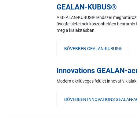
GEALAN-KUBUS®
A GEALAN-KUBUS® rendszer meghatározza 
üvegfelületeknek köszönhetően beáramló t
meg a kialakításban.
BŐVEBBEN GEALAN-KUBUS®
Innovations GEALAN-ac
Modern akrilüveges felület innovatív kiala
BŐVEBBEN INNOVATIONS GEALAN-