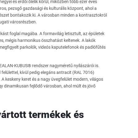
egyei és erdői ölelik körül, miközben több ezer éves
os, pezsgő gazdasági és kulturális központ, ahol a
ítészet bontakozik ki. A városban minden a kontrasztokról
ugati városrészben.
ást foglal magába. A formavilág letisztult, az épületek
es, mégis harmonikus összhatást keltenek. A lakók
megfigyelt parkolók, videós kaputelefonok és padlófűtés
GEALAN-KUBUS® rendszer nagyméretű nyílászárói is.
elülettel, kívül pedig elegáns antracit (RAL 7016)
A keskeny keret és a nagy üvegfelület modern, világos
egy dinamikusan fejlődő városban, ahol múlt és jövő
ártott termékek és