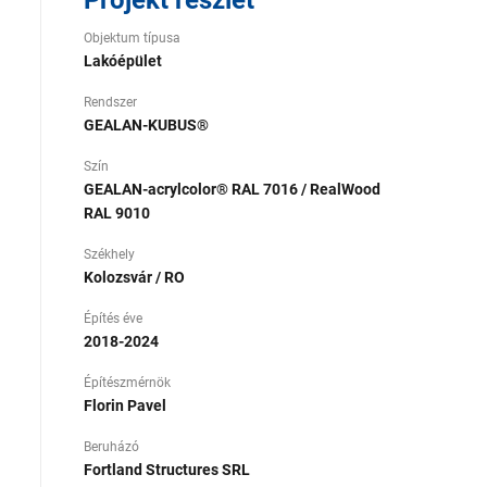
Projekt részlet
Objektum típusa
Lakóépület
Rendszer
GEALAN-KUBUS®
Szín
GEALAN-acrylcolor® RAL 7016 / RealWood
RAL 9010
Székhely
Kolozsvár / RO
Építés éve
2018-2024
Építészmérnök
Florin Pavel
Beruházó
Fortland Structures SRL