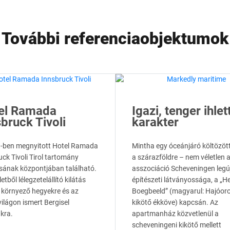
További referenciaobjektumok
el Ramada
Igazi, tenger ihlet
bruck Tivoli
karakter
-ben megnyitott Hotel Ramada
Mintha egy óceánjáró költözöt
ck Tivoli Tirol tartomány
a szárazföldre – nem véletlen 
sának központjában található.
asszociáció Scheveningen leg
etből lélegzetelállító kilátás
építészeti látványossága, a „H
a környező hegyekre és az
Boegbeeld” (magyarul: Hajóoro
ilágon ismert Bergisel
kikötő ékköve) kapcsán. Az
ákra.
apartmanház közvetlenül a
scheveningeni kikötő mellett