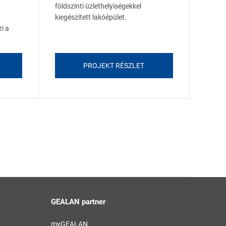
földszinti üzlethelyiségekkel
kiegészített lakóépület.
i a
PROJEKT RÉSZLET
GEALAN partner
myGEALAN