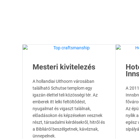
Mesteri kivitelezés
Hot
Inns
A hollandiai Uithoorn városában
található Schutse templom egy
A 2011
igazán élettel teli közösségi tér. Az
Innsbru
emberek itt lelki feltöltődést,
főváro
nyugalmat és vigaszt találnak,
Az épül
előadásokon és képzéseken vesznek
nyílik 
részt, társadalmi kérdésekről, hitről és
egész v
a Bibliáról beszélgetnek, kávéznak,
sípály
ünnepelnek.