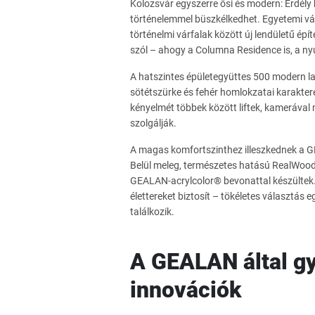
Kolozsvár egyszerre ősi és modern: Erdély h
történelemmel büszkélkedhet. Egyetemi vár
történelmi várfalak között új lendületű ép
szól – ahogy a Columna Residence is, a ny
A hatszintes épületegyüttes 500 modern lak
sötétszürke és fehér homlokzatai karakter
kényelmét többek között liftek, kamerával 
szolgálják.
A magas komfortszinthez illeszkednek a 
Belül meleg, természetes hatású RealWood f
GEALAN-acrylcolor® bevonattal készültek. 
élettereket biztosít – tökéletes választás 
találkozik.
A GEALAN által gy
innovációk