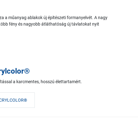
a műanyag ablakok új építészeti formanyelvét. A nagy
öbb fény és nagyobb átláthatóság új távlatokat nyit
rylcolor®
kítással a karcmentes, hosszú élettartamért.
ACRYLCOLOR®