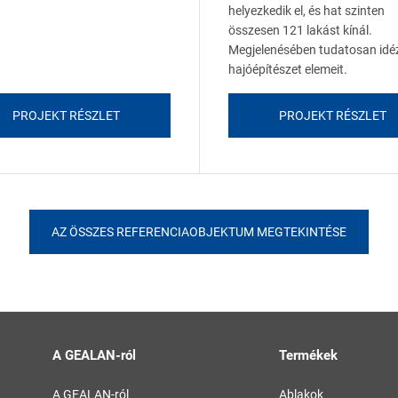
helyezkedik el, és hat szinten
összesen 121 lakást kínál.
Megjelenésében tudatosan idéz
hajóépítészet elemeit.
PROJEKT RÉSZLET
PROJEKT RÉSZLET
AZ ÖSSZES REFERENCIAOBJEKTUM MEGTEKINTÉSE
A GEALAN-ról
Termékek
A GEALAN-ról
Ablakok