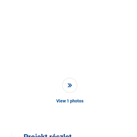
View
1
photos