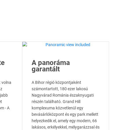
te
A panoráma
garantált
t volna
A Bihor régió központjaként
az
számontartott, 180 ezer lakosú
újabb
Nagyvárad Románia északnyugati
et
részén található. Grand Hill
m - A
komplexuma közvetlenül egy
bevásárlóközpont és egy park mellett
helyezkedik el, amely egy modern, 66
lakásos, erkélyekkel, mélygarázzsal és