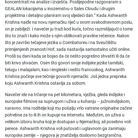
koncentrirati na analize i izvješća. Poslijepodne razgovaram s
GEALAN lokacijama u inozemstvu o Sales Cloudu i drugim
projektima i detaljno planiram svoj sljedeći dan.” Kada Ashwanth
Krishna naiđe na novu njemačku riječ u svom svakodnevnom poslu,
on je zabilježi. I navečer ju traži kod kuće, točno razmišljajući o tome
što to znači i kako može s njim oblikovati pravilne rečenice. Nakon
što je završio tečajeve jezika u Coimbatoreu i na Sveučilištu
primijenjenih znanosti Hof, sada nastavlja samostalno učiti online.
Prošli su dani kada se bojao da će nešto pogrešno shvatiti ili da će
biti krivo shvaćen. Osim što govori svoje indijske jezike tamilski,
telugu i malajalam, kao i engleski i nešto francuskog, Ashwanth
Krishna počinje sve tečnije govoriti njemački. Još jedna prepreka
koju Ashwanth Krishna ostavlja za sobom.
Navečer ide na trčanje na pet kilometara, vježba, gleda indijske i
europske filmove sa suprugom i uživa u kuhanju – južnoindijskom,
naravno. Ima roditelje koji mu pošalju vrlo vatrene originalne začine
potrebne za to ili ih on kupuje na internetu. Međutim, on uživa u
velikom izboru kruha koji je dostupan u Njemačkoj, ali posebno voli
perece. Ashwanth Krishna voli putovati i uglavnom ga zanimaju
europske zemlje – njegova je znatiželja doslovno bezgranična.