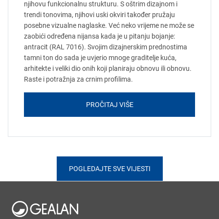
njihovu funkcionalnu strukturu. S oštrim dizajnom i
trendi tonovima, njihovi uski okviri također pružaju
posebne vizualne naglaske. Već neko vrijeme ne može se
zaobići određena nijansa kada je u pitanju bojanje:
antracit (RAL 7016). Svojim dizajnerskim prednostima
tamni ton do sada je uvjerio mnoge graditelje kuća,
arhitekte i veliki dio onih koji planiraju obnovu ili obnovu.
Raste i potražnja za crnim profilima.
PROČITAJ VIŠE
POGLEDAJTE SVE VIJESTI