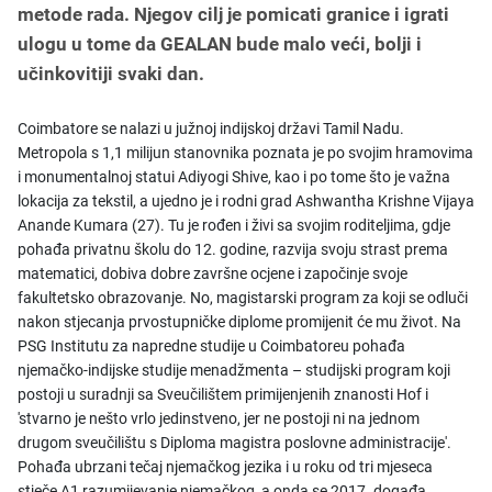
metode rada. Njegov cilj je pomicati granice i igrati
ulogu u tome da GEALAN bude malo veći, bolji i
učinkovitiji svaki dan.
Coimbatore se nalazi u južnoj indijskoj državi Tamil Nadu.
Metropola s 1,1 milijun stanovnika poznata je po svojim hramovima
i monumentalnoj statui Adiyogi Shive, kao i po tome što je važna
lokacija za tekstil, a ujedno je i rodni grad Ashwantha Krishne Vijaya
Anande Kumara (27). Tu je rođen i živi sa svojim roditeljima, gdje
pohađa privatnu školu do 12. godine, razvija svoju strast prema
matematici, dobiva dobre završne ocjene i započinje svoje
fakultetsko obrazovanje. No, magistarski program za koji se odluči
nakon stjecanja prvostupničke diplome promijenit će mu život. Na
PSG Institutu za napredne studije u Coimbatoreu pohađa
njemačko-indijske studije menadžmenta – studijski program koji
postoji u suradnji sa Sveučilištem primijenjenih znanosti Hof i
'stvarno je nešto vrlo jedinstveno, jer ne postoji ni na jednom
drugom sveučilištu s Diploma magistra poslovne administracije'.
Pohađa ubrzani tečaj njemačkog jezika i u roku od tri mjeseca
stječe A1 razumijevanje njemačkog, a onda se 2017. događa