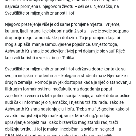
najveća promjena u njegovom životu – seli se u Njemačku, na
Sveučilište primijenjenih znanosti Hof.
Njegovo preseljenje više je od same promjene mjesta. ‘Vrijeme,
kultura, ljudi, hrana i cjelokupni način života – sve je ovdje potpuno
drugačije nego tamo odakle ja dolazim.’ To je promjena koja bi
mogla uplašiti manje samouvjerene pojedince. Umjesto toga,
Ashwanth Krishna je oduševljen: 'Moj prvi dojam je bio vau!' Riječ
koju voli koristiti u vezi s tim je: 'Prilika!'
Sveučilište primijenjenih znanosti Hof održava dobre kontakte sa
svojim indijskim studentima – kolegama studentima iz Njemačke i
drugih zemalja. Pomoć je uvijek dostupna kada je riječ o stanovanju
ili drugim formalnostima, međukulturna događanja poput
zajedničkih večera i izleta potiču socijalizaciju, a paket dobrodošlice
nudi čak i informacije o Njemačkoj i njezinu tržištu rada. Tako se
Ashwanth Krishna nastanjuje u Hofu. Treba mu 1,5 godina kako bi
završio magisterij u Njemačkoj, smjer Marketing/prodaja i
upravljanje projektima. Kako bi završio magistarski rad, traži
obližnju tvrtku. „Hof je malen i neobičan, a sviđa mi se grad – a
GEALAN mi je odmah zapeo za oko kao jedan od najboljih