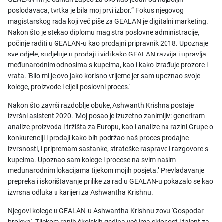
poslodavaca, tvrtka je bila moj prvi izbor.“ Fokus njegovog
magistarskog rada koji već piše za GEALAN je digitalni marketing.
Nakon što je stekao diplomu magistra poslovne administracije,
počinje raditi u GEALAN-u kao prodajni pripravnik 2018. Upoznaje
sve odjele, sudjeluje u prodaji i vidi kako GEALAN razvija i upravlja
međunarodnim odnosima s kupcima, kao i kako izrađuje prozore i
vrata. 'Bilo mi je ovo jako korisno vrijeme jer sam upoznao svoje
kolege, proizvode i cijeli poslovni proces.'
Nakon što završi razdoblje obuke, Ashwanth Krishna postaje
izvršni asistent 2020. 'Moj posao je izuzetno zanimljiv: generiram
analize proizvoda i tržišta za Europu, kao i analize na razini Grupe o
konkurenciji i prodaji kako bih podržao naš proces prodajne
izvrsnosti, i pripremam sastanke, strateške rasprave i razgovore s
kupcima. Upoznao sam kolege i procese na svim našim
međunarodnim lokacijama tijekom mojih posjeta.’ Prevladavanje
prepreka i iskorištavanje prilike za rad u GEALAN-u pokazalo se kao
izvrsna odluka u karijeri za Ashwantha Krishnu.
Njegovi kolege u GEALAN-u Ashwantha Krishnu zovu 'Gospodar
brojeva'. Tijekom ranih školskih godina već ima sklonost i talent za