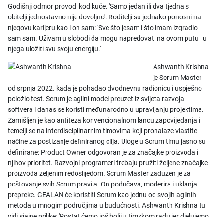
Godišnji odmor provodi kod kuće. 'Samo jedan ili dva tjedna s
obitelji jednostavno nije dovoljno'. Roditelji su jednako ponosni na
njegovu karijeru kao i on sam: 'Sve što jesam i što imam izgradio
sam sam. Uživam u slobodi da mogu napredovati na ovom putu i u
njega uložiti svu svoju energiju.'
Ashwanth Krishna
je Scrum Master
od srpnja 2022. kada je pohađao dvodnevnu radionicu i uspješno
položio test. Scrum je agilni model preuzet iz svijeta razvoja
softvera i danas se koristi međunarodno u upravljanju projektima.
Zamišljen je kao antiteza konvencionalnom lancu zapovijedanja i
temelji se na interdisciplinarnim timovima koji pronalaze vlastite
načine za postizanje definiranog cilja. Uloge u Scrum timu jasno su
definirane: Product Owner odgovoran je za značajke proizvoda i
njihov prioritet. Razvojni programeri trebaju pružiti željene značajke
proizvoda željenim redoslijedom. Scrum Master zadužen je za
poštovanje svih Scrum pravila. On podučava, moderira i uklanja
prepreke. GEALAN će koristiti Scrum kao jednu od svojih agilnih
metoda u mnogim područjima u budućnosti. Ashwanth Krishna tu
vidi sjajne prilike: 'Postat ćemo još bolji u timskom radu jer djelujemo