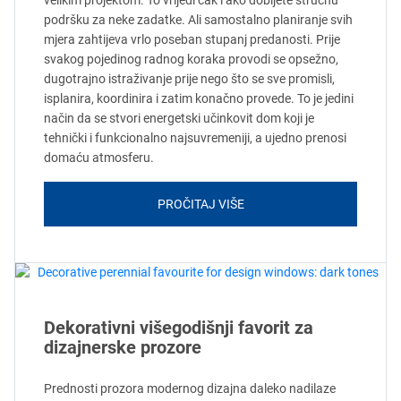
podršku za neke zadatke. Ali samostalno planiranje svih
mjera zahtijeva vrlo poseban stupanj predanosti. Prije
svakog pojedinog radnog koraka provodi se opsežno,
dugotrajno istraživanje prije nego što se sve promisli,
isplanira, koordinira i zatim konačno provede. To je jedini
način da se stvori energetski učinkovit dom koji je
tehnički i funkcionalno najsuvremeniji, a ujedno prenosi
domaću atmosferu.
PROČITAJ VIŠE
Dekorativni višegodišnji favorit za
dizajnerske prozore
Prednosti prozora modernog dizajna daleko nadilaze