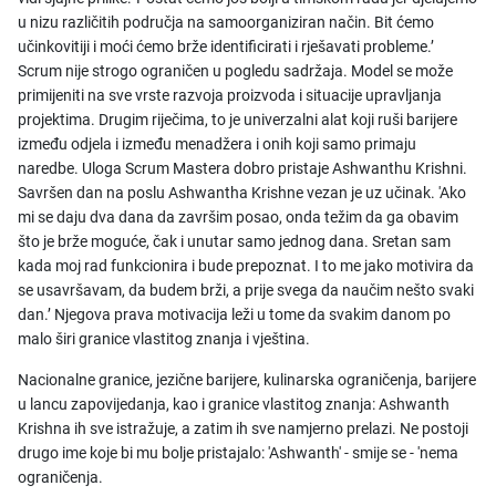
u nizu različitih područja na samoorganiziran način. Bit ćemo
učinkovitiji i moći ćemo brže identificirati i rješavati probleme.’
Scrum nije strogo ograničen u pogledu sadržaja. Model se može
primijeniti na sve vrste razvoja proizvoda i situacije upravljanja
projektima. Drugim riječima, to je univerzalni alat koji ruši barijere
između odjela i između menadžera i onih koji samo primaju
naredbe. Uloga Scrum Mastera dobro pristaje Ashwanthu Krishni.
Savršen dan na poslu Ashwantha Krishne vezan je uz učinak. 'Ako
mi se daju dva dana da završim posao, onda težim da ga obavim
što je brže moguće, čak i unutar samo jednog dana. Sretan sam
kada moj rad funkcionira i bude prepoznat. I to me jako motivira da
se usavršavam, da budem brži, a prije svega da naučim nešto svaki
dan.’ Njegova prava motivacija leži u tome da svakim danom po
malo širi granice vlastitog znanja i vještina.
Nacionalne granice, jezične barijere, kulinarska ograničenja, barijere
u lancu zapovijedanja, kao i granice vlastitog znanja: Ashwanth
Krishna ih sve istražuje, a zatim ih sve namjerno prelazi. Ne postoji
drugo ime koje bi mu bolje pristajalo: 'Ashwanth' - smije se - 'nema
ograničenja.