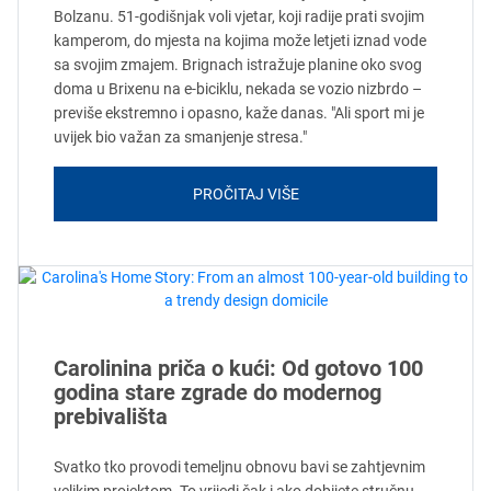
Bolzanu. 51-godišnjak voli vjetar, koji radije prati svojim
kamperom, do mjesta na kojima može letjeti iznad vode
sa svojim zmajem. Brignach istražuje planine oko svog
doma u Brixenu na e-biciklu, nekada se vozio nizbrdo –
previše ekstremno i opasno, kaže danas. "Ali sport mi je
uvijek bio važan za smanjenje stresa."
PROČITAJ VIŠE
Carolinina priča o kući: Od gotovo 100
godina stare zgrade do modernog
prebivališta
Svatko tko provodi temeljnu obnovu bavi se zahtjevnim
velikim projektom. To vrijedi čak i ako dobijete stručnu