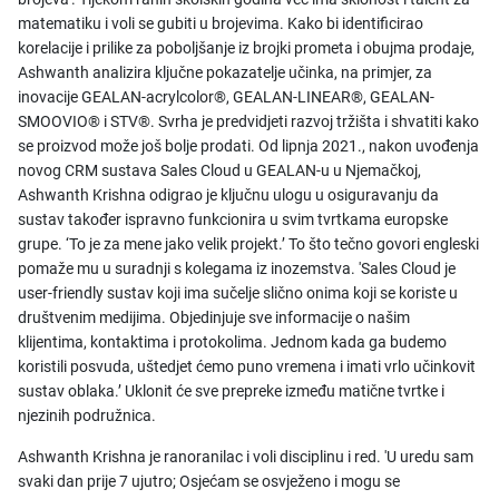
matematiku i voli se gubiti u brojevima. Kako bi identificirao
korelacije i prilike za poboljšanje iz brojki prometa i obujma prodaje,
Ashwanth analizira ključne pokazatelje učinka, na primjer, za
inovacije GEALAN-acrylcolor®, GEALAN-LINEAR®, GEALAN-
SMOOVIO® i STV®. Svrha je predvidjeti razvoj tržišta i shvatiti kako
se proizvod može još bolje prodati. Od lipnja 2021., nakon uvođenja
novog CRM sustava Sales Cloud u GEALAN-u u Njemačkoj,
Ashwanth Krishna odigrao je ključnu ulogu u osiguravanju da
sustav također ispravno funkcionira u svim tvrtkama europske
grupe. ‘To je za mene jako velik projekt.’ To što tečno govori engleski
pomaže mu u suradnji s kolegama iz inozemstva. 'Sales Cloud je
user-friendly sustav koji ima sučelje slično onima koji se koriste u
društvenim medijima. Objedinjuje sve informacije o našim
klijentima, kontaktima i protokolima. Jednom kada ga budemo
koristili posvuda, uštedjet ćemo puno vremena i imati vrlo učinkovit
sustav oblaka.’ Uklonit će sve prepreke između matične tvrtke i
njezinih podružnica.
Ashwanth Krishna je ranoranilac i voli disciplinu i red. 'U uredu sam
svaki dan prije 7 ujutro; Osjećam se osvježeno i mogu se