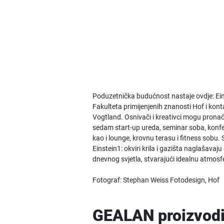
Poduzetnička budućnost nastaje ovdje: Ein
Fakulteta primijenjenih znanosti Hof i konta
Vogtland. Osnivači i kreativci mogu pronać
sedam start-up ureda, seminar soba, konfe
kao i lounge, krovnu terasu i fitness so
Einstein1: okviri krila i gazišta naglašava
dnevnog svjetla, stvarajući idealnu atmosfer
Fotograf: Stephan Weiss Fotodesign, Hof
GEALAN proizvodi 