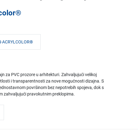
color®
AN-ACRYLCOLOR®
 za PVC prozore u arhitekturi. Zahvaljujući velikoj
jetlosti i transparentnosti za nove mogućnosti dizajna. S
n jednostavnom površinom bez nepotrebih spojeva, dok s
m zahvaljujući pravokutnim preklopima.