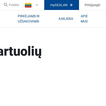
myGEALAN
Prisijungti
Paieška
LT
PIRKĖJAMS IR
APIE
KARJERA
UŽSAKOVAMS
MUS
artuolių