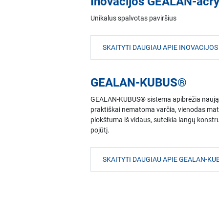
Inovacijos GEALAN-acry
Unikalus spalvotas paviršius
SKAITYTI DAUGIAU APIE INOVACIJ
GEALAN-KUBUS®
GEALAN-KUBUS® sistema apibrėžia naują pla
praktiškai nematoma varčia, vienodas mato
plokštuma iš vidaus, suteikia langų konstru
pojūtį.
SKAITYTI DAUGIAU APIE GEALAN-K