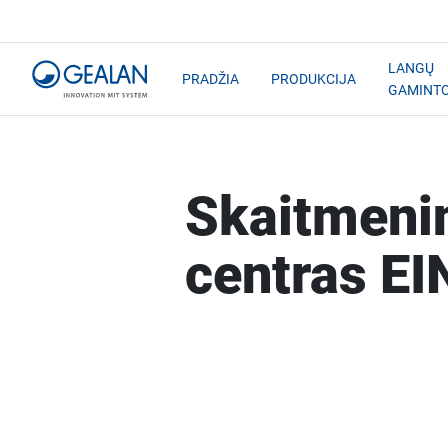
LANGŲ
PRADŽIA
PRODUKCIJA
GAMINT
Skaitmenin
centras E