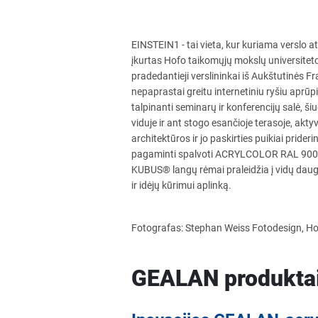
EINSTEIN1 - tai vieta, kur kuriama verslo at
įkurtas Hofo taikomųjų mokslų universiteto m
pradedantieji verslininkai iš Aukštutinės F
nepaprastai greitu internetiniu ryšiu aprūpi
talpinanti seminarų ir konferencijų salė, šiu
viduje ir ant stogo esančioje terasoje, aktyv
architektūros ir jo paskirties puikiai pri
pagaminti spalvoti ACRYLCOLOR RAL 9005 
KUBUS® langų rėmai praleidžia į vidų daug
ir idėjų kūrimui aplinką.
Fotografas: Stephan Weiss Fotodesign, H
GEALAN produktai 