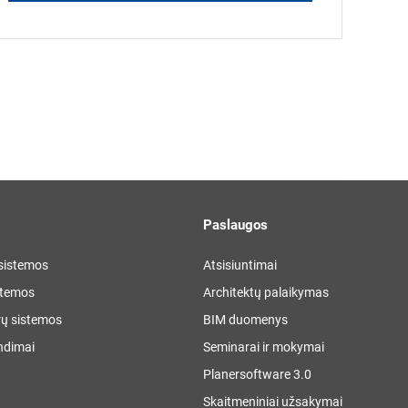
Paslaugos
 sistemos
Atsisiuntimai
stemos
Architektų palaikymas
ų sistemos
BIM duomenys
ndimai
Seminarai ir mokymai
Planersoftware 3.0
Skaitmeniniai užsakymai