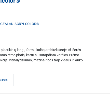
lcolor®
OS GEALAN-ACRYLCOLOR®
stikinių langų formų kalbą architektūroje. Iš išorės
mo rėmo plotis, kartu su sutapdinta varčios ir rėmo
kcijai vienalytiškumo, mažina ribos tarp vidaus ir lauko
UBUS®