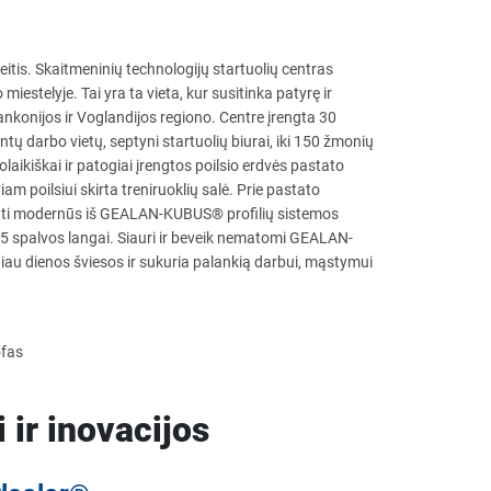
eitis. Skaitmeninių technologijų startuolių centras
iestelyje. Tai yra ta vieta, kur susitinka patyrę ir
rankonijos ir Voglandijos regiono. Centre įrengta 30
ntų darbo vietų, septyni startuolių biurai, iki 150 žmonių
olaikiškai ir patogiai įrengtos poilsio erdvės pastato
iam poilsiui skirta treniruoklių salė. Prie pastato
derinti modernūs iš GEALAN-KUBUS® profilių sistemos
spalvos langai. Siauri ir beveik nematomi GEALAN-
iau dienos šviesos ir sukuria palankią darbui, mąstymui
ofas
ir inovacijos