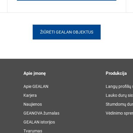
ŽIŪRĖTI GEALAN OBJEKTUS
Apie įmonę
Produkcija
Apie GEALAN
Langų profilių
Karjera
Lauko durų si
Naujienos
Stumdomų dur
GEANOVA žurnalas
Vėdinimo spre
GEALAN istorijos
Tvarumas