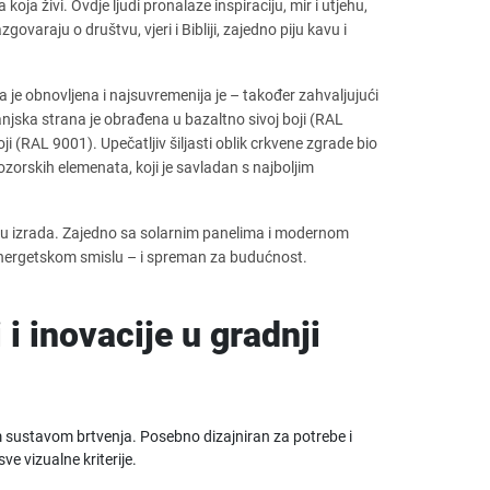
oja živi. Ovdje ljudi pronalaze inspiraciju, mir i utjehu,
ovaraju o društvu, vjeri i Bibliji, zajedno piju kavu i
 je obnovljena i najsuvremenija je – također zahvaljujući
ska strana je obrađena u bazaltno sivoj boji (RAL
i (RAL 9001). Upečatljiv šiljasti oblik crkvene zgrade bio
prozorskih elemenata, koji je savladan s najboljim
su izrada. Zajedno sa solarnim panelima i modernom
 energetskom smislu – i spreman za budućnost.
i inovacije u gradnji
im sustavom brtvenja. Posebno dizajniran za potrebe i
e vizualne kriterije.