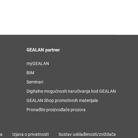
GEALAN partner
myGEALAN
BIM
Seminari
Digitalne mogućnosti naručivanja kod GEALAN
GEALAN Shop promotivnih materijala
Pronađite proizvođače prozora
ja
Izjava o privatnosti
Sustav usklađenosti/zviždača