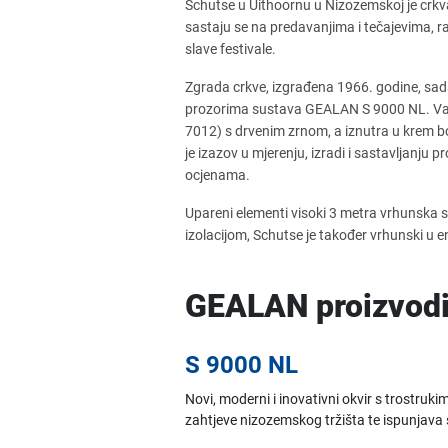
Schutse u Uithoornu u Nizozemskoj je crkva k
sastaju se na predavanjima i tečajevima, razg
slave festivale.
Zgrada crkve, izgrađena 1966. godine, sada
prozorima sustava GEALAN S 9000 NL. Vanj
7012) s drvenim zrnom, a iznutra u krem boj
je izazov u mjerenju, izradi i sastavljanju 
ocjenama.
Upareni elementi visoki 3 metra vrhunska 
izolacijom, Schutse je također vrhunski u
GEALAN proizvodi 
S 9000 NL
Novi, moderni i inovativni okvir s trostruk
zahtjeve nizozemskog tržišta te ispunjava sv