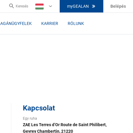
myGEALAN
Belépés
Keresés
HU
AGÁNÜGYFELEK
KARRIER
RÓLUNK
Kapcsolat
Egy ruha
ZAE Les Terres d’Or Route de Saint Philibert,
Gevrey Chambertin, 21220