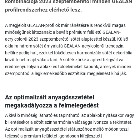
kombinációja 2023 szeptemberétől minden GEALAN
profilrendszerhez elérhető lesz.
A megjelölt GEALAN-profilok már ránézésre is rendkívül magas
minőségűnek látszanak: a bevált prémium felületű GEALAN-
acrylcolor® 2023 szeptemberétől sötét alaptesttel készül. Külső
oldalra három sötét árnyalatú GEALAN-acrylcolor® trendszín,
belülre pedig hat, ezekkel tökéletesen harmonizáló sötét dekorfólia
közül lehet majd választani. A sötétszürke alaptesttel gyártva
eredményül olyan ablak- és tolóelemeket kapunk, amelyek minden
szempontból a legkiemelkedőbb esztétikai megjelenést kínálják.
Az optimalizált anyagösszetétel
megakadályozza a felmelegedést
A kiváló minőség látható és tapintható: az ablakok nyitásakor vagy
billentésekor a sötét színharmónia valósággal vonzza a tekintetet.
Az optimalizált anyagösszetétel státuszához méltó módon teszi
teljessé a premium felületet: gondosan kifejlesztett