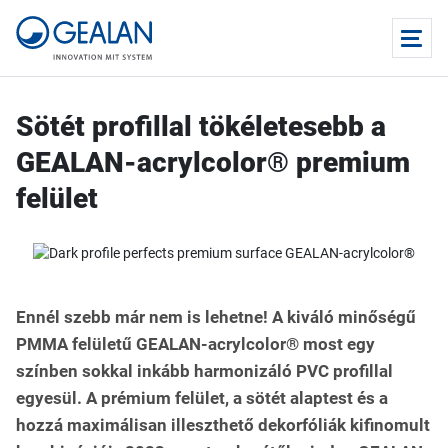
Sötét profillal tökéletesebb a
GEALAN-acrylcolor® premium
felület
Ennél szebb már nem is lehetne! A kiváló minőségű
PMMA felületű GEALAN-acrylcolor® most egy
színben sokkal inkább harmonizáló PVC profillal
egyesül. A prémium felület, a sötét alaptest és a
hozzá maximálisan illeszthető dekorfóliák kifinomult