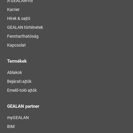
A GEALAN-ról
Karrier
Hírek & sajtó
GEALAN történetek
Fenntarthatóság
Kapcsolat
Termékek
Ablakok
Bejárati ajtók
Emelő-toló ajtók
GEALAN partner
myGEALAN
BIM