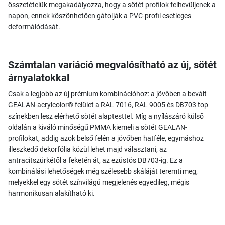
összetételük megakadályozza, hogy a sötét profilok felhevüljenek a
napon, ennek köszönhetően gátolják a PVC-profil esetleges
deformálódását.
Számtalan variáció megvalósítható az új, sötét
árnyalatokkal
Csak a legjobb az új prémium kombinációhoz: a jövőben a bevált
GEALAN-acrylcolor® felület a RAL 7016, RAL 9005 és DB703 top
színekben lesz elérhető sötét alaptesttel. Míg a nyílászáró külső
oldalán a kiváló minőségű PMMA kiemeli a sötét GEALAN-
profilokat, addig azok belső felén a jövőben hatféle, egymáshoz
illeszkedő dekorfólia közül lehet majd választani, az
antracitszürkétől a feketén át, az ezüstös DB703-ig. Ez a
kombinálási lehetőségek még szélesebb skáláját teremti meg,
melyekkel egy sötét színvilágú megjelenés egyedileg, mégis
harmonikusan alakítható ki.