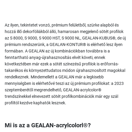
Az ilyen, tekintetet vonzó, prémium felületből, szürke alapból és
hozzá illő dekorfóliákból álló, hamarosan megjelenő sötét profilok
az S 8000, S 9000, S 9000 HST, S 9000 NL, GEALAN-KUBUS®, de új
prémium rendszerünk, a GEALAN-KONTUR® is elérhető lesz ilyen
formában. A GEALAN az új kombinációkban továbbra is a
fenntartható anyag-újrahasznosítás elvét követi, ennek
következtében már ezek a sötét színezésű profilok is erőforrás-
takarékos és környezettudatos módon újrahasznosított magokkal
rendelkeznek. Mindemellett a GEALAN már a legkisebb
mennyiségben is elérhetővé teszi az új prémium profilokat: a 2023
szeptemberétől megrendelhető, GEALAN-acrylcolor®
trendszínekkel elnevezett sötét profilkombinációk már egy szál
profiltól kezdve kaphatók lesznek.
Mi is az a GEALAN-acrylcolorl®?