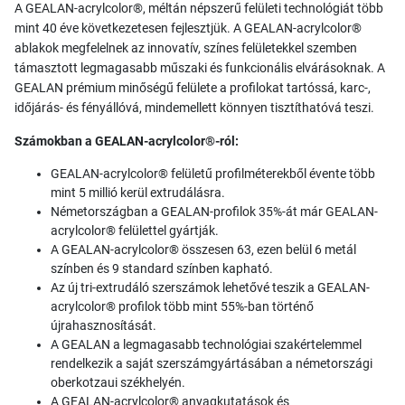
A GEALAN-acrylcolor®, méltán népszerű felületi technológiát több
mint 40 éve következetesen fejlesztjük. A GEALAN-acrylcolor®
ablakok megfelelnek az innovatív, színes felületekkel szemben
támasztott legmagasabb műszaki és funkcionális elvárásoknak. A
GEALAN prémium minőségű felülete a profilokat tartóssá, karc-,
időjárás- és fényállóvá, mindemellett könnyen tisztíthatóvá teszi.
Számokban a GEALAN-acrylcolor®-ról:
GEALAN-acrylcolor® felületű profilméterekből évente több
mint 5 millió kerül extrudálásra.
Németországban a GEALAN-profilok 35%-át már GEALAN-
acrylcolor® felülettel gyártják.
A GEALAN-acrylcolor® összesen 63, ezen belül 6 metál
színben és 9 standard színben kapható.
Az új tri-extrudáló szerszámok lehetővé teszik a GEALAN-
acrylcolor® profilok több mint 55%-ban történő
újrahasznosítását.
A GEALAN a legmagasabb technológiai szakértelemmel
rendelkezik a saját szerszámgyártásában a németországi
oberkotzaui székhelyén.
A GEALAN-acrylcolor® anyagkutatások és