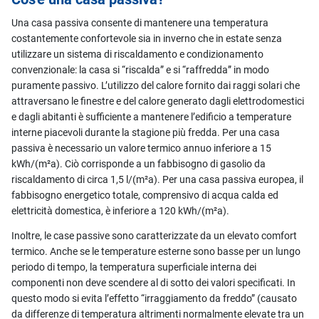
Una casa passiva consente di mantenere una temperatura
costantemente confortevole sia in inverno che in estate senza
utilizzare un sistema di riscaldamento e condizionamento
convenzionale: la casa si “riscalda” e si “raffredda” in modo
puramente passivo. L’utilizzo del calore fornito dai raggi solari che
attraversano le finestre e del calore generato dagli elettrodomestici
e dagli abitanti è sufficiente a mantenere l’edificio a temperature
interne piacevoli durante la stagione più fredda. Per una casa
passiva è necessario un valore termico annuo inferiore a 15
kWh/(m²a). Ciò corrisponde a un fabbisogno di gasolio da
riscaldamento di circa 1,5 l/(m²a). Per una casa passiva europea, il
fabbisogno energetico totale, comprensivo di acqua calda ed
elettricità domestica, è inferiore a 120 kWh/(m²a).
Inoltre, le case passive sono caratterizzate da un elevato comfort
termico. Anche se le temperature esterne sono basse per un lungo
periodo di tempo, la temperatura superficiale interna dei
componenti non deve scendere al di sotto dei valori specificati. In
questo modo si evita l’effetto “irraggiamento da freddo” (causato
da differenze di temperatura altrimenti normalmente elevate tra un